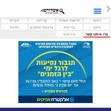
ראשי
חדשות אשדוד
קהילות
חצרות
חינוך
בריאות
צרכנות ועסקים
לוחות
צרו איתנו קשר
אירועים