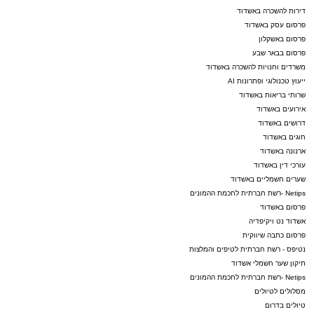
דירות להשכרה באשדוד
פרסום עסק באשדוד
פרסום באשקלון
פרסום בבאר שבע
משרדים וחנויות להשכרה באשדוד
ייעוץ טכנולוגי ופתרונות AI
שרותי בריאות באשדוד
אירועים באשדוד
דרושים באשדוד
חוגים באשדוד
ארנונה באשדוד
עורכי דין באשדוד
שערים חשמליים באשדוד
Netips -רשת חברתית לחכמת ההמונים
פרסום באשדוד
אשדוד נט ויקיפדיה
פרסום כתבה שיווקית
נטיפס - רשת חברתית לטיפים והמלצות
תיקון שער חשמלי אשדוד
Netips -רשת חברתית לחכמת ההמונים
מסלולים לטיולים
טיולים בדרום