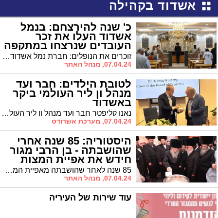
אשדוד בקהילה
כ' שנה להירצחם: בנמל
אשדוד העלו את זכר
העובדים שנרצחו במתקפה
האכזרית
זוכרים את הנופלים: חברת נמל אשדוד ערכה את טקס האזכרה לחללי הפיגוע בנמל שאירע לפני 20 שנה
07.04.24, מנהל האתר
לטובת הילדים: חבר ועד
מנהל ון ליר העולמי ביקר
באשדוד
נאנו קליפטר חבר ועד מנהל ון ליר העולמי, ביקר היום בלשכת ראש העיר אשדוד, והכיר את אשדוד ואת החיבור לאורבן 95, ואת התמודדותה של אשדוד כעיר בחזית מלחמה.
07.04.24, מערכת אשדודס
היסטוריה: 85 שנה אחרי
שהושבתה - בן הרבי מגור
חידש את אפיית המצות
במאפיה בגור
85 שנה לאחר שהושבתה מאפיית המצות שפעלה בעליית הגג של בית המדרש בעיירה 'גורא קאלוואריא', חידש הרה"צ ר' נחמיה אלתר, בנו של הרבי מגור, את המסורת העתיקה
07.04.24, מנהל האתר
עוד שירות של העיריה