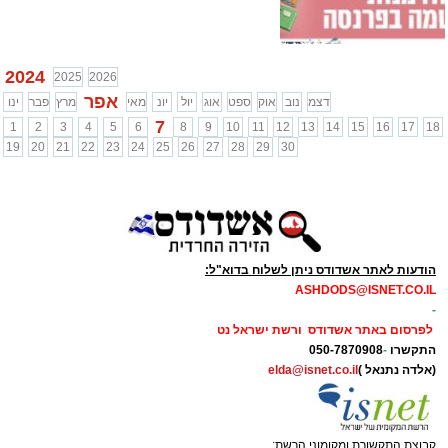
2024
2025
2026
אפר
דצמ
נוב
אוק
ספט
אוג
יול
יונ
מאי
מרץ
פבר
ינו
7
1
2
3
4
5
6
8
9
10
11
12
13
14
15
16
17
18
19
20
21
22
23
24
25
26
27
28
29
30
הודעות לאתר אשדודס ניתן לשלוח בדוא"ל:
ASHDODS@ISNET.CO.IL
-
לפרסום באתר אשדודס ורשת ישראל נט
התקשרו
-
050-7870908
(אלדה נתנאל )
elda@isnet.co.il
קבוצת התקשורת ומקומוני הרשת: