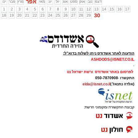
אפר
דצמ
נוב
אוק
ספט
אוג
יול
יונ
מאי
מרץ
פבר
ינו
1
2
3
4
5
6
7
8
9
10
11
12
13
14
15
16
17
30
18
19
20
21
22
23
24
25
26
27
28
29
הודעות לאתר אשדודס ניתן לשלוח בדוא"ל:
ASHDODS@ISNET.CO.IL
-
לפרסום באתר אשדודס ורשת ישראל נט
התקשרו
-
050-7870908
(אלדה נתנאל )
elda@isnet.co.il
קבוצת התקשורת ומקומוני הרשת: