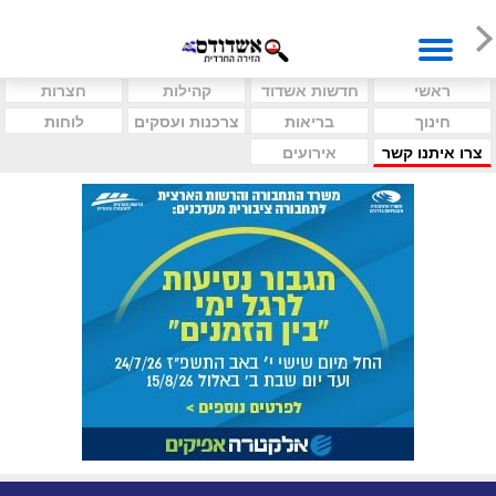
ראשי
חדשות אשדוד
קהילות
חצרות
חינוך
בריאות
צרכנות ועסקים
לוחות
צרו איתנו קשר
אירועים