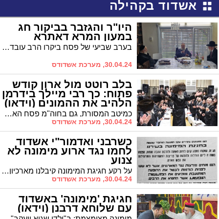
אשדוד בקהילה
היו"ר והגזבר בביקור חג
במעון המרא דאתרא
בערב שביעי של פסח ביקרו הרב עובדיה דהן והרב מרדכי חסיד אצל המרא דאתרא הגר"י שיינין
30.04.24, מערכת אשדודס
בלב רוטט מול ארון קודש
פתוח: כך רבי מיילך בידרמן
הלהיב את ההמונים (וידאו)
כמיטב המסורת, גם בחוה"מ פסח האחרון ארגנו ב'מאוגדים' עשרות רבות של שיעורי תורה ומעמדי חיזוק והתעלות לאלפי תושבי אשדוד מבקשי ד' ותורתו • הרב יחיאל וינגרטן יו"ר 'מאוגדים': "באשדוד יש ציבור איכותי שצמא לשיעורי תורה, שמחים לקחת חלק במימון ובסיוע ככל שנידרש"
30.04.24, מערכת אשדודס
כשרבני ואדמור"י אשדוד
לחמו נגד ארוע מימונה לא
צנוע
על רקע חגיגת המימונה קיבלנו מארכיון המועצה הדתית מודעה מענינת שיצאה בשעתו תחת הכותרת "זעקה ומחאה" בעקבות אירוע מימונה שנגד את כללי הצניעות וההלכה.
30.04.24, מערכת אשדודס
חגיגת 'מימונה' באשדוד
עם שלוחא דרבנן (וידאו)
מימונה מצומצמת: ב"ילדי שגיא ויעקב" חגגו את המימונה עם אורח הכבוד הרב חיים אמסילי שליחם של גדולי התורה חבר מועצת העיר שהבטיח לעמוד לימין המוסדות