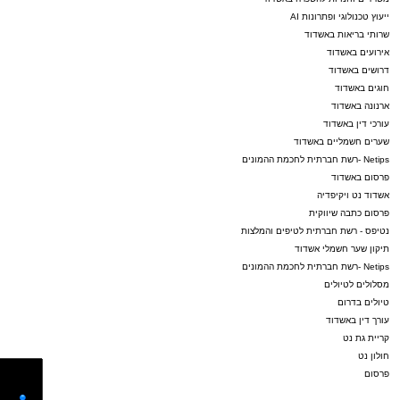
ייעוץ טכנולוגי ופתרונות AI
שרותי בריאות באשדוד
אירועים באשדוד
דרושים באשדוד
חוגים באשדוד
ארנונה באשדוד
עורכי דין באשדוד
שערים חשמליים באשדוד
Netips -רשת חברתית לחכמת ההמונים
פרסום באשדוד
אשדוד נט ויקיפדיה
פרסום כתבה שיווקית
נטיפס - רשת חברתית לטיפים והמלצות
תיקון שער חשמלי אשדוד
Netips -רשת חברתית לחכמת ההמונים
מסלולים לטיולים
טיולים בדרום
עורך דין באשדוד
קריית גת נט
חולון נט
פרסום