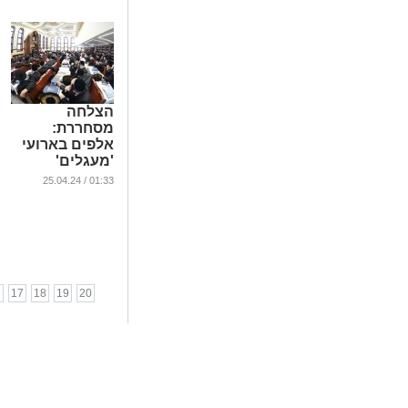
הצלחה
מסחררת:
אלפים בארועי
'מעגלים'
שהתקיימו ביום
01:33 / 25.04.24
א' דחול המועד
(גלריה)
...
6
17
18
19
20