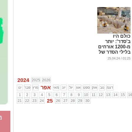
...
כולם היו
ב'סדר': יותר
מ-1200 אורחים
בלילי הסדר של
חב"ד בעיר
01:25 / 25.04.24
...
2024
2025
2026
אפר
דצמ
נוב
אוק
ספט
אוג
יול
יונ
מאי
מרץ
פבר
ינו
1
2
3
4
5
6
7
8
9
10
11
12
13
14
15
1
25
21
22
23
24
26
27
28
29
30