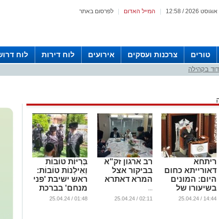
|
המייל האדום
|
לפרסום באתר
טורים
צרכנות ועסקים
אירועים
לוח דירות
לוח דרוש
וד בקהילה
ריתחא
רב ארגון זק"א
בְּרִיּוֹת טוֹבוֹת
דאורייתא כחום
בביקור אצל
וְאִילָנוֹת טוֹבוֹת:
היום: המונים
המרא דאתרא
ראש ישיבת 'פני
בשיעורו של
מנחם' בברכת
...
הגאון הגדול,
האילנות (וידאו)
01:48 / 25.04.24
02:11 / 25.04.24
14:44 / 25.04.24
רבי שאול אלתר
...
שליט"א