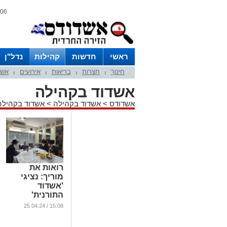
06 אוגוסט 2026 / 12:58
ראשי
חדשות
קהילות
נדל"ן
חינוך
חצרות
בריאות
אירועים
אשד
|
|
|
|
אשדוד בקהילה
אשדודס
>
אשדוד בקהילה
>
אשדוד בקהילה
רואות את
מוריך: נציגי
'אשדוד
התורנית'
בביקור אצל
15:08 / 25.04.24
המרא דאתרא
...