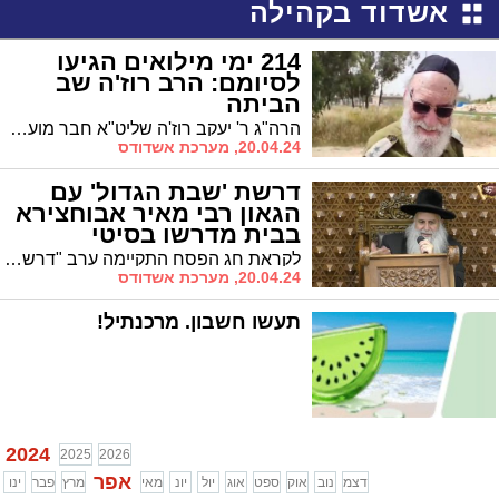
אשדוד בקהילה
214 ימי מילואים הגיעו
לסיומם: הרב רוז'ה שב
הביתה
הרה"ג ר' יעקב רוז'ה שליט"א חבר מועצת הרבנות הראשית לישראל ויו"ר ועד רבני זק"א שב לביתו מאז אסון טבח שמחת תורה
20.04.24, מערכת אשדודס
דרשת 'שבת הגדול' עם
הגאון רבי מאיר אבוחצירא
בבית מדרשו בסיטי
לקראת חג הפסח התקיימה ערב "דרשת שבת הגדול" בבית הכנסת "תפארת רפאל" בסיטי, מפי הרה"ג רבי מאיר אבוחצירא שליט"א.
20.04.24, מערכת אשדודס
תעשו חשבון. מרכנתיל!
2024
2025
2026
אפר
דצמ
נוב
אוק
ספט
אוג
יול
יונ
מאי
מרץ
פבר
ינו