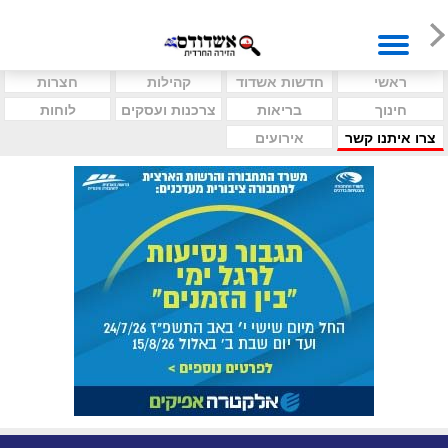
ראשי
חדשות אשדוד
קהילות
חצרות
חינוך
בריאות
צרכנות ועסקים
לוחות
צרו איתנו קשר
אירועים