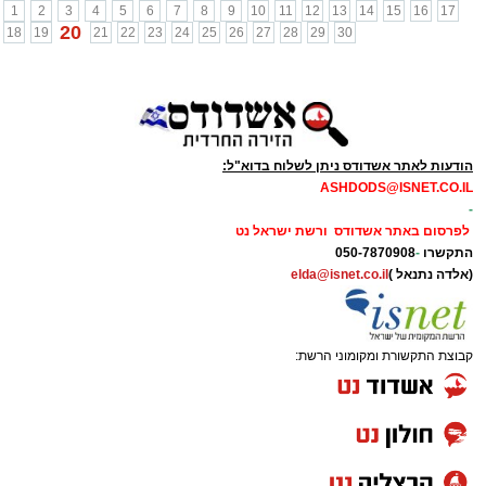
1
2
3
4
5
6
7
8
9
10
11
12
13
14
15
16
17
20
18
19
21
22
23
24
25
26
27
28
29
30
הודעות לאתר אשדודס ניתן לשלוח בדוא"ל:
ASHDODS@ISNET.CO.IL
-
לפרסום באתר אשדודס ורשת ישראל נט
התקשרו
-
050-7870908
(אלדה נתנאל )
elda@isnet.co.il
קבוצת התקשורת ומקומוני הרשת: