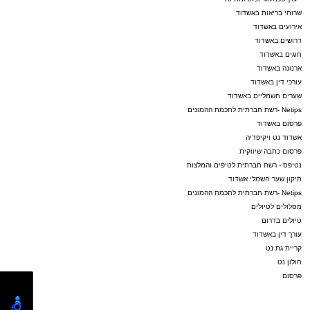
שרותי בריאות באשדוד
אירועים באשדוד
דרושים באשדוד
חוגים באשדוד
ארנונה באשדוד
עורכי דין באשדוד
שערים חשמליים באשדוד
Netips -רשת חברתית לחכמת ההמונים
פרסום באשדוד
אשדוד נט ויקיפדיה
פרסום כתבה שיווקית
נטיפס - רשת חברתית לטיפים והמלצות
תיקון שער חשמלי אשדוד
Netips -רשת חברתית לחכמת ההמונים
מסלולים לטיולים
טיולים בדרום
עורך דין באשדוד
קריית גת נט
חולון נט
פרסום