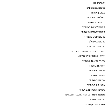
יישובניק נט
פרסום במקומונים
מקומון אשדוד
משלוחים באשדוד
מסעדות באשדוד
דירות למכירה באשדוד
דירות להשכרה באשדוד
פרסום עסק באשדוד
פרסום באשקלון
פרסום בבאר שבע
משרדים וחנויות להשכרה באשדוד
ייעוץ טכנולוגי ופתרונות AI
שרותי בריאות באשדוד
אירועים באשדוד
דרושים באשדוד
חוגים באשדוד
ארנונה באשדוד
עורכי דין באשדוד
שערים חשמליים באשדוד
Netips -רשת חברתית לחכמת ההמונים
פרסום באשדוד
אשדוד נט ויקיפדיה