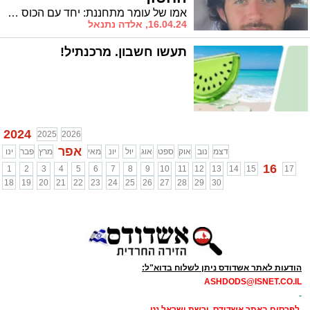
אמו של עומר מתחננת: יחד עם הכוס החמישית, כוס של אליהו שיש הנוהגים לשתותה, הקדישו תפילה לחטופים שישובו בע"ה הביתה
16.04.24, אלדה נתנאל
תעשו חשבון. מרכנתיל!
2024
2025
2026
אפר
דצמ
נוב
אוק
ספט
אוג
יול
יונ
מאי
מרץ
פבר
ינו
16
1
2
3
4
5
6
7
8
9
10
11
12
13
14
15
17
18
19
20
21
22
23
24
25
26
27
28
29
30
הודעות לאתר אשדודס ניתן לשלוח בדוא"ל:
ASHDODS@ISNET.CO.IL
-
לפרסום באתר אשדודס ורשת ישראל נט