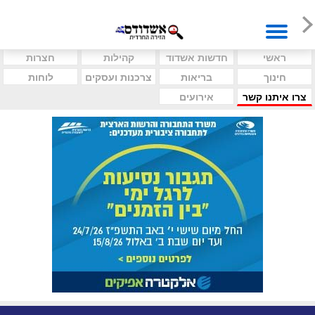
ראשי
חדשות אשדוד
קהילות
חצרות
חינוך
בריאות
צרכנות ועסקים
לוחות
צרו איתנו קשר
אירועים