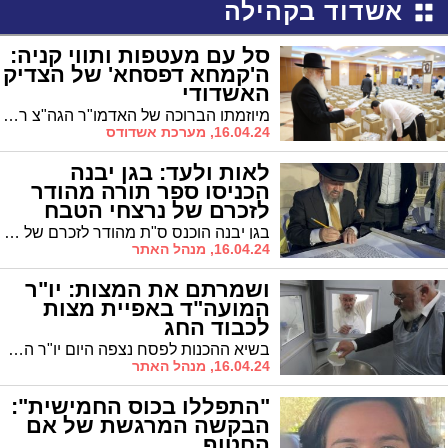
אשדוד בקהילה
סל עם מעטפות ותווי קניה:
ה'קמחא דפסחא' של הצדיק
האשדודי
מיוזמתו הברוכה של האדמו"ר הגה"צ רבי דוד חנניה פינטו נשיא ממלכת התורה "אורות חיים ומשה", אלפי משפחות זכו לקבל "קמחא דפסחא" לקראת חג הפסח ובנוסף מעטפות עם תווי קניה
16.04.24, מערכת אשדודס
לאות ולעד: בגן יבנה
הכניסו ספר תורה מהודר
לזכרם של נרצחי הטבח
בגן יבנה הוכנס ס"ת מהודר לזכרם של הנרצחים ביום שמחת תורה, הי"ד
16.04.24, מנהל האתר
ושמרתם את המצות: יו"ר
המועה"ד באפיית מצות
לכבוד החג
בשיא ההכנות לפסח נצפה היום יו"ר המועה"ד כשהוא אופה מצות בעצמו
16.04.24, מנהל האתר
"התפללו בכוס החמישית":
הבקשה המרגשת של אם
החטוף