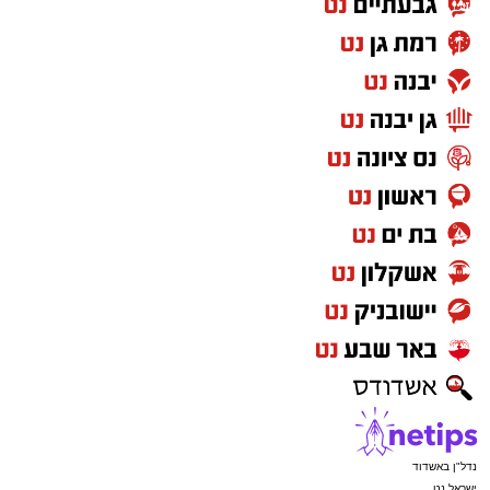
נדל"ן באשדוד
ישראל נט