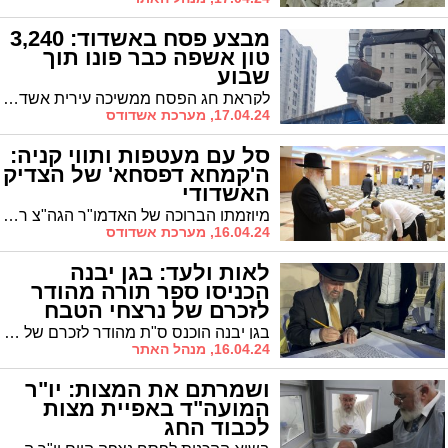
מבצע פסח באשדוד: 3,240
טון אשפה כבר פונו תוך
שבוע
לקראת חג הפסח ממשיכה עירית אשדוד במשימת ניקוי כמויות האשפה הגדולות מרחובות העיר. 3,240 טון אשפה כבר פונתה תוך שבוע כשמדובר בעליה של 200 טון על פני השנה שעברה
17.04.24, מערכת אשדודס
סל עם מעטפות ותווי קניה:
ה'קמחא דפסחא' של הצדיק
האשדודי
מיוזמתו הברוכה של האדמו"ר הגה"צ רבי דוד חנניה פינטו נשיא ממלכת התורה "אורות חיים ומשה", אלפי משפחות זכו לקבל "קמחא דפסחא" לקראת חג הפסח ובנוסף מעטפות עם תווי קניה
16.04.24, מערכת אשדודס
לאות ולעד: בגן יבנה
הכניסו ספר תורה מהודר
לזכרם של נרצחי הטבח
בגן יבנה הוכנס ס"ת מהודר לזכרם של הנרצחים ביום שמחת תורה, הי"ד
16.04.24, מנהל האתר
ושמרתם את המצות: יו"ר
המועה"ד באפיית מצות
לכבוד החג