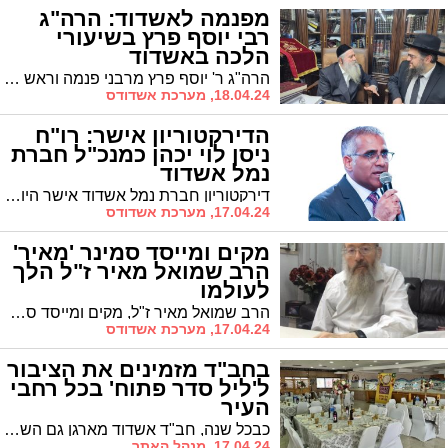
מפנמה לאשדוד: הרה"ג
רבי יוסף פרץ בשיעורי
הלכה באשדוד
הרה"ג ר' יוסף פרץ מרבני פנמה וראש מכון "פי ישרים" ביקר בעירנו ומסר שיעורי תורה ושיחות חיזוק לקראת פסח # בדבריו הזהיר לעשות הסיבה בליל הסדר כהלכה
18.04.24, מערכת אשדודס
הדירקטוריון אישר: רו"ח
ניסן לוי יכהן כמנכ"ל חברת
נמל אשדוד
דירקטוריון חברת נמל אשדוד אישר היום (17.4) את מינויו של רו"ח ניסן לוי לתפקיד מנכ"ל חברת נמל אשדוד
17.04.24, מערכת אשדודס
מקים ומייסד סמינר 'מאיר'
הרב שמואל מאיר ז"ל הלך
לעולמו
הרב שמואל מאיר ז"ל, מקים ומייסד סמינר מאיר בבני ברק בו התחנכו בנות רבות מאשדוד, הלך לעולמו. בן 78 היה בפטירתו
17.04.24, מערכת אשדודס
בחב"ד מזמינים את הציבור
ל'ליל סדר פתוח' בכל רחבי
העיר
כבכל שנה, חב"ד אשדוד מארגן גם השנה 'ליל סדר פתוח' לקהל הרחב ומזמין את התושבים לבוא ולהשתתף באירוע הכי משפחתי בשנה? כל שצריך לעשות זה לבחור ולהירשם לאחד מעשרת האירועים הפתוחים שמתקיימים ברחבי העיר
17.04.24, מנהל האתר