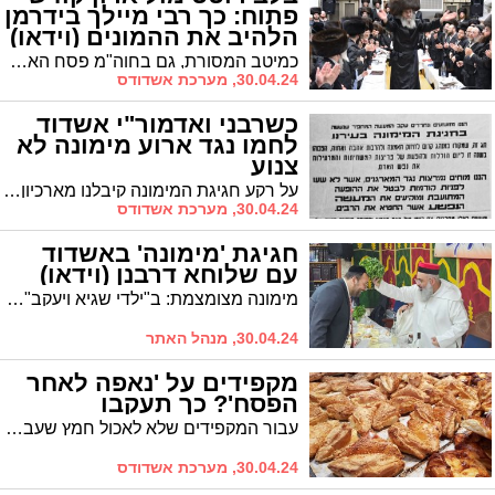
פתוח: כך רבי מיילך בידרמן
הלהיב את ההמונים (וידאו)
כמיטב המסורת, גם בחוה"מ פסח האחרון ארגנו ב'מאוגדים' עשרות רבות של שיעורי תורה ומעמדי חיזוק והתעלות לאלפי תושבי אשדוד מבקשי ד' ותורתו • הרב יחיאל וינגרטן יו"ר 'מאוגדים': "באשדוד יש ציבור איכותי שצמא לשיעורי תורה, שמחים לקחת חלק במימון ובסיוע ככל שנידרש"
30.04.24, מערכת אשדודס
כשרבני ואדמור"י אשדוד
לחמו נגד ארוע מימונה לא
צנוע
על רקע חגיגת המימונה קיבלנו מארכיון המועצה הדתית מודעה מענינת שיצאה בשעתו תחת הכותרת "זעקה ומחאה" בעקבות אירוע מימונה שנגד את כללי הצניעות וההלכה.
30.04.24, מערכת אשדודס
חגיגת 'מימונה' באשדוד
עם שלוחא דרבנן (וידאו)
מימונה מצומצמת: ב"ילדי שגיא ויעקב" חגגו את המימונה עם אורח הכבוד הרב חיים אמסילי שליחם של גדולי התורה חבר מועצת העיר שהבטיח לעמוד לימין המוסדות
30.04.24, מנהל האתר
מקפידים על 'נאפה לאחר
הפסח'? כך תעקבו
עבור המקפידים שלא לאכול חמץ שעבר עליו הפסח, הקוד שיוצב על מוצרי חמץ כשרים שיוצרו לאחר חג הפסח לשנה הנוכחית הוא 4121.
30.04.24, מערכת אשדודס