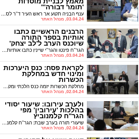
מאמץ לבניית מוסדות
'תומר דבורה'"
ענף הבניה תקוע אך ראש העיר ד"ר לסרי נחרץ לפעול ולקדם את הבניה למוסדות חינוך | הרב חיים אמסילי ממונה החינוך התורני: "העיריה עושה כל מאמץ להמשך בנית מוסדות "תומר דבורה" ולהשיג עובדים, לאחרונה הגיעו מס' פעמים משאיות בטון לשטח"
03.04.24, מנהל האתר
הרבנים הראשיים כתבו
אותיות בספר התורה
שיוכנס הערב ל'לב יצחק'
הגר"ח פינטו והגר"י שיינין כתבו אותיות בספר תורה החדש: הערב (רביעי) יתקיים מעמד הכנסת ספר תורה לבית המדרש "לב יצחק" ברובע ו' בראשותו של מזכה הרבים הרה"ג ר' מאיר ועקנין שליט"א
03.04.24, מנהל האתר
לקראת פסח: כנס היערכות
ומינוי חדש במחלקת
הכשרות
מחלקת הכשרות יזמה כנס הלכתי ומקצועי בדברי ההכנה והכשרות סניפי המרכולים לחג הפסח בעיר | הרב דהן: גם השנה יתפרסו "הגעלת כלים חינם" בכל אזורי העיר | מתנדבים למען השבת יסיירו במוצ"ש לשמור על הזמנים | מונה ראש ענף הפיקוח בכשרות - הרב יצחק אלקבץ
02.04.24, מנהל האתר
ולערב עירובו: שיעור יסודי
בהלכות 'עירובין' מפי
הגר"ח קלמנוביץ
שיעורי תורה בערב שבת: הגר"ח קלמנוביץ רב מחלקת העירובין הארצית מסר שיעור חיזוק בעיון ללימוד וליבון ההלכות המעשיות בדיני עירובין
02.04.24, מנהל האתר