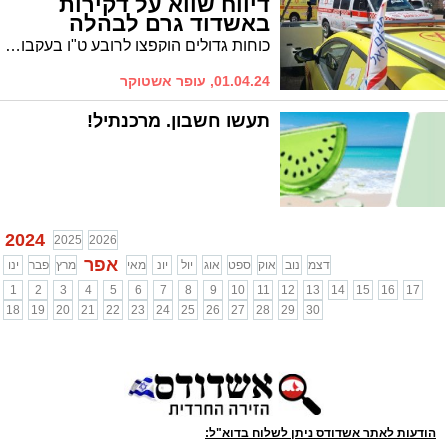
דיווח שווא על דקירות
באשדוד גרם לבהלה
כוחות גדולים הוקפצו לרובע ט"ו בעקבות דיווח על אירוע דקירות. הדיווח ברשתות החברתיות גרם לבהלה בעיר, ולאחר סריקות התברר כי מדובר בדיווח שווא
01.04.24, עופר אשטוקר
תעשו חשבון. מרכנתיל!
2024
2025
2026
אפר
דצמ
נוב
אוק
ספט
אוג
יול
יונ
מאי
מרץ
פבר
ינו
1
2
3
4
5
6
7
8
9
10
11
12
13
14
15
16
17
18
19
20
21
22
23
24
25
26
27
28
29
30
הודעות לאתר אשדודס ניתן לשלוח בדוא"ל: