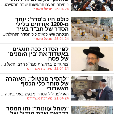
המועד (גלריה)
זו היתה הפעם הראשונה שבה התקיימו אירועים מבית 'מעגלים' אך הם זכו להצלחה מסחררת: אלפים השתתפו אתמול בשורת השיעורים והמופעים. צפו בגלריה
25.04.24, מנהל האתר
כולם היו ב'סדר': יותר
מ-1200 אורחים בלילי
הסדר של חב"ד בעיר
הצלחת שיא למיזם ליל הסדר הקהילתי שהתקיים בעשרה מוקדים ברחבי העיר • האורחים הסבו סביב שולחנות ערוכים ברוב פאר והדר, באווירה מרוממת, לצד תפילה ובקשה להשבת החטופים ולגאולה שלמה • הרב גודמן, שליח חב"ד לעיר: "מרגש לראות צעירים ומבוגרים, מכל שכבות האוכלוסייה, יושבים יחד כמו משפחה אחת גדולה וחוגגים סדר כהלכתו"
25.04.24, מנהל האתר
לפי הסדר: ככה חוגגים
באשדוד את 'בין הזמנים'
של פסח
'מאוגדים' בראשות סגר"ע הרב יחיאל וינגרטן יוצא לבין הזמנים יחד עם אגף החינוך החרדי בראשות הרב שמואל שוק וישיבת בני מרדכי בראשות הרב עזרא שור, ומציג את הקונספט שהפך מודל לחיקוי עבור ערים רבות
22.04.24, מערכת אשדודס
"להסיר מכשול": האזהרה
של סוחר כלי הכסף
האשדודי
רגע לפני ליל הסדר, מבקש בעלי בית העסק 'בית הכסף -יעקובוביץ' להתריע מפני מכשול שעלול להיווצר בקרב לקוחות שרכשו גביעי כסף בחנותו
21.04.24, מערכת אשדודס
"מוחל עוונות": זהו המסר
בדרשת שבת הגדול של