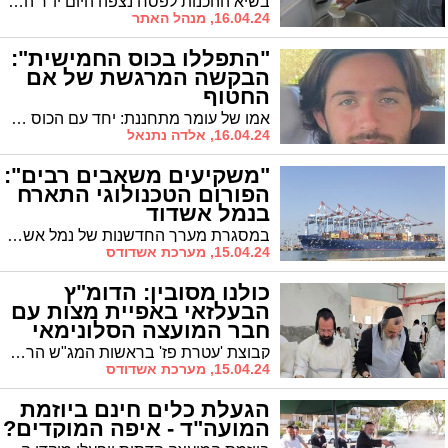
בשיא ההכנות לפסח נצפה היום יו"ר המועה"ד כשהוא אופה מצות בעצמו
16.04.24, מנהל האתר
"התפללו בכוס החמישית":
הבקשה המרגשת של אם
החטוף
אמו של עומר מתחננת: יחד עם הכוס החמישית, כוס של אליהו שיש הנוהגים לשתותה, הקדישו תפילה לחטופים שישובו בע"ה הביתה
16.04.24, אלדה נתנאל
"משקיעים משאבים רבים":
הפורום הטכנולוגי התארח
בנמל אשדוד
במסגרת מערך החדשנות של נמל אשדוד, אירח אלי בר יוסף, מנכ"ל בפועל נמל אשדוד את פורום Industry 4.0 של בינת תקשורת מחשבים
15.04.24, מערכת אשדודס
כולנו מסובין: הדומ"ץ
הבעלזאי באפיית מצות עם
חבר המועצה הסלונימאי
קבוצת 'עטרת פז' בראשות המג"ש הרב יוסף פיקסלר אפתה מצות ביום שישי האחרון. במעמד השתתפו דומ"ץ בית המדרש דחסידי בעלזא 'בית פנחס' הגרי"צ רכניצר לצד חבר מועצת העיר מטעם 'אשדוד התורנית' הרב יהושע טננהויז
15.04.24, מערכת אשדודס
הגעלת כלים חינם ביוזמת
המועה"ד - איפה המוקדים?