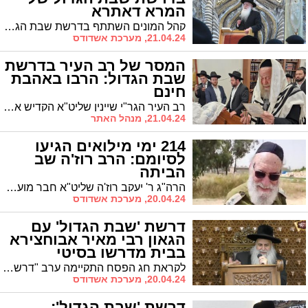
המרא דאתרא
קהל המונים השתתף בדרשת שבת הגדול של המרא דאתרא הגה"צ רבי חיים שמעון פינטו שליט"א. הפחד והחרדה בימים אלו הביא כפרת עוונות לעם ישראל שנכנסים לחג הפסח נקיים וזכים. יש להתחזק לשמוע בקול חכמים וללמוד על הניסים שנעשה לעם ישראל. נתפלל כולנו לשובם של החיילים החטופים והשבויים לחיים טובים ולשלום
21.04.24, מערכת אשדודס
המסר של רב העיר בדרשת
שבת הגדול: הרבו באהבת
חינם
רב העיר הגר"י שיינין שליט"א הקדיש את דרשתו בשבת הגדול לנושא אהבת החינם. "הדלטורין הם אלו שעכבו את הגאולה"
21.04.24, מנהל האתר
214 ימי מילואים הגיעו
לסיומם: הרב רוז'ה שב
הביתה
הרה"ג ר' יעקב רוז'ה שליט"א חבר מועצת הרבנות הראשית לישראל ויו"ר ועד רבני זק"א שב לביתו מאז אסון טבח שמחת תורה
20.04.24, מערכת אשדודס
דרשת 'שבת הגדול' עם
הגאון רבי מאיר אבוחצירא
בבית מדרשו בסיטי
לקראת חג הפסח התקיימה ערב "דרשת שבת הגדול" בבית הכנסת "תפארת רפאל" בסיטי, מפי הרה"ג רבי מאיר אבוחצירא שליט"א.
20.04.24, מערכת אשדודס
דרשת 'שבת הגדול':