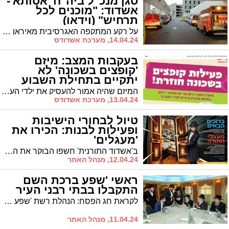
סגן מנכ"ל ביה"ח 'אסותא'-
אשדוד: "מוכנים לכל
תרחיש" (וידאו)
על רקע המתקפה האגרסיבית מאיראן והתגובה הישראלית האפשרית הנשקלת בדרגים המדיניים, מבהיר ד"ר נוי כהן סגן מנכ"ל ביה"ח הציבורי אסותא אשדוד כי בית החולים מוכן לכל תרחיש. צפו
14.04.24, מערכת אשדודס
בעקבות המצב: מיזם
'קופצים בשכונה' לא
יתקיים בתחילת השבוע
המיזם שהיה אמור להעסיק את ילדי העיר בשבוע הקרוב לא יתקיים בשל הוראות פקע"ר
13.04.24, מערכת אשדודס
טיול לבחורי הישיבות
ופעילות לבנות: הכירו את
'מעגלים'
ב'אשדוד התורנית' חשפו הבוקר את הפעילות שתתקיים בימי בין הזמנים באמצעות תקציב התרבות הייעודי לציבור החסידי-ליטאי. ומדוע לא הופעלה ישיבת בין הזמנים עצמאית?
12.04.24, מנהל האתר
ראשי 'שפע ברכת השם
התקבלו בבתי רבני העיר
לקראת חג הפסח: הנהלת רשת 'שפע ברכת השם' עלתה למכור את החמץ ולהתברך במעונם של רבני אשדוד* ■ במהלך הביקור בירכו ועודדו הרבנים את התפתחות הסניף הגדול של הרשת בעיר שמביא רווחה גדולה וחיסכון לציבור החרדי: "הבאתם שפע ורווחה"
11.04.24, מנהל האתר