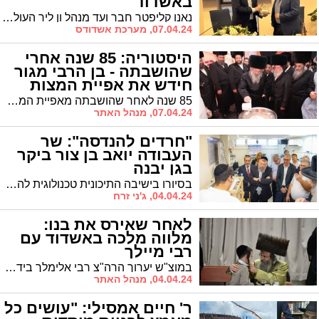
באשדוד
נאנו קליפטר חבר ועד מנהל ון ליר העולמי, ביקר היום בלשכת ראש העיר אשדוד, והכיר את אשדוד ואת החיבור לאורבן 95, ואת התמודדותה של אשדוד כעיר בחזית מלחמה.
07.04.24, מערכת אשדודס
היסטוריה: 85 שנה אחרי
שהושבתה - בן הרבי מגור
חידש את אפיית המצות
במאפיה בגור
85 שנה לאחר שהושבתה מאפיית המצות שפעלה בעליית הגג של בית המדרש בעיירה 'גורא קאלוואריא', חידש הרה"צ ר' נחמיה אלתר, בנו של הרבי מגור, את המסורת העתיקה
07.04.24, מנהל האתר
"חרדים להנדסה": שר
העבודה יואב בן צור ביקר
בגן יבנה
בסיורו בישיבה התיכונית טכנולוגית להנדסאים - "אור עתיד" היום בגן יבנה, אמר שר העבודה, יואב בן צור: "רפורמת החינוך היוצר של האגף להכשרה מקצועית במשרד העבודה מצילה בני נוער רבים מהמגזר הדתי - חרדי ומובילה אותם להישגים מקצועיים וסוללת את דרכם לדרך המלך"
04.04.24, ג'ני זרח
לאחר שאירס את בנו:
מלווה מלכה באשדוד עם
רבי מיילך
במוצ"ש יערוך הרה"צ רבי אלימלך בידרמן 'מלווה מלכה' בביהמ"ד 'אמרי חיים' ויזניץ. לאחר הטיש יהיה ניתן לאחל 'מזל טוב' למשפיע לרגל אירוסי בנו
04.04.24, מנהל האתר
ר' חיים אמסילי: "עושים כל