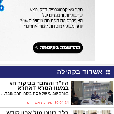
אשדוד בקהילה
היו"ר והגזבר בביקור חג
במעון המרא דאתרא
בערב שביעי של פסח ביקרו הרב עובדיה דהן והרב מרדכי חסיד אצל המרא דאתרא הגר"י שיינין
30.04.24, מערכת אשדודס
בלב רוטט מול ארון קודש