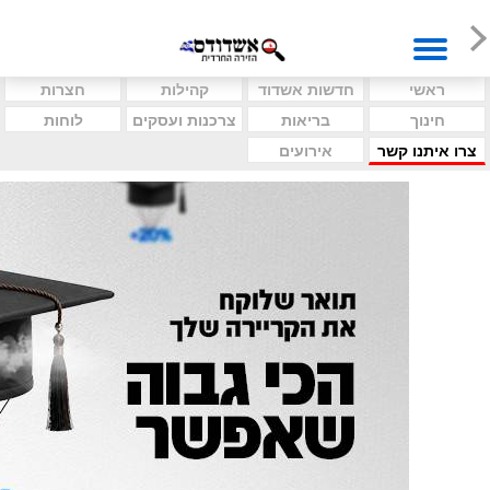
ראשי
חדשות אשדוד
קהילות
חצרות
חינוך
בריאות
צרכנות ועסקים
לוחות
צרו איתנו קשר
אירועים