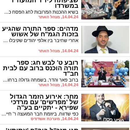
שציפתה ליו"ר המועה"ד
במשרדו
בשיא ההכנות המרובות לחג הפסח כשברקע המתח עם איראן: יום הולדת בהפתעה לראש המועצה הדתית הרב עובדיה דהן
14.04.24, מנהל האתר
מדהים: ספר התורה שהגיע
בזכות הגמ"ח של אשוש
אחרי שחיבר בין אלפי יהודים שקיבלו פריטים מכל הסוגים, זכה אשוש לחבר גם בין תורם ספר תורה לבית כנסת
14.04.24, מנהל האתר
רובע ט' לבש חג: ספר
תורה הוכנס ברוב עם לבית
חב"ד
ברוב פאר והדר, בשמחה גדולה ברחובה של עיר, התקיימה הכנסת ספר תורה לבית חב"ד רובע ט' בהובלת השליח הרב יוסף יצחק מרגליות • האורחים החשובים התכבדו בסיום כתיבת האותיות, המוני התושבים חגגו ברחובות וכולם נשאו תפילה לביטחון
14.04.24, מנהל האתר
מחר: אירוע הזמר הגדול
של 'מפרשים' עם מרדכי
שפירא - יתקיים בע"ה
כרגיל
כפי שדווח, ביוזמת חבר המועצה ר' חיים אמסילי, במסגרת פעילות 'מפרשים' יתקיים מופע ענק לציבור החרדי המקומי עם הזמר הפופולרי מרדכי שפירא - הארוע יתקיים בהתאם למתוכנן
14.04.24, מערכת אשדודס