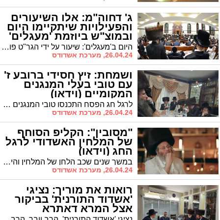
ג' דחוה"מ: אלו השיעורים
והפעילויות שיתקיימו היום
ובמוצ"ש ביוזמת 'מעגלים'
היום ב'מעגלים': שיעור על ידי הגר"ט פולק, מגדולי הדרשנים, בסוגיית 'והגדת לבנך' בבעלזא | ומה מחכה לנשים במוצ"ש?
26.04.24, מערכת אשדודס
ושמחת: זיץ חסידי ברובע ז'
עם טובי בעלי המנגנים
המקומיים (וידאו)
לרגל חג הפסח התכנסו טובי המנגנים החסידיים באשדוד בדירתו של בעל המנגן ר' נחמן אייזנבך ברובע ז' ל'זיץ' חסידי מרגש בראשות ראש ישיבת בית חלקיה הגאון רבי יוסף צבי ברייער
26.04.24, מערכת אשדודס
"מסובין": הקליפ הסוחף
של המלחין האשדודי לרגל
החג (וידאו)
במשך שנים שכב הלחן של המלחין והיוצר האשדודי אליעזר קאליש במגירתו של פנחס ביכלר. לקראת הפסח החליט המנצח ש'הגיע הזמן של שחרית' ויצא לפרויקט כשהוא מלהק להפקה את שלושת ענקי הזמר שלוימי גרטנר מלונדון, דוד המלחין דודי קאליש ואהרלה סאמט
26.04.24, מערכת אשדודס
רואות את מוריך: נציגי
'אשדוד התורנית' בביקור
אצל המרא דאתרא
נציגי 'אשדוד התורנית', הרב וובר, הרב טננהויז והרב כהן ארזי, עלו לביתו של הגר"י שיינין שליט"א ששיבחם על עמידתם על נושאי הדת