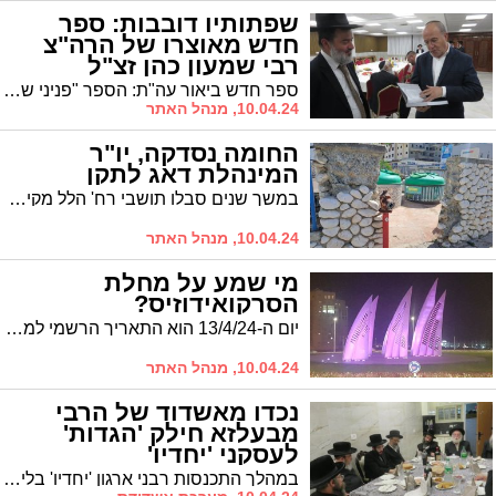
שפתותיו דובבות: ספר
חדש מאוצרו של הרה"צ
רבי שמעון כהן זצ"ל
ספר חדש ביאור עה"ת: הספר "פניני שמעון" - ויקרא להגה"צ רבי שמעון כהן זצ"ל התקבל בברכה לאחר שיצא בחודש האחרון
10.04.24, מנהל האתר
החומה נסדקה, יו"ר
המינהלת דאג לתקן
במשך שנים סבלו תושבי רח' הלל מקיר רעוע. פניה אחת ליו"ר מינהלת רובע ז' הביאה לתיקון הליקוי
10.04.24, מנהל האתר
מי שמע על מחלת
הסרקואידוזיס?
יום ה-13/4/24 הוא התאריך הרשמי למחלת הסרקוראידוזיס. ביום זה יוארו מבנים ומונומנטים באור סגול ובאשדוד, החל ממחר, נאיר גם אנחנו את כיכר המפרשים ואת כיכר עין השמש, ונתרום את חלקנו לקמפיין ההסברה שנועד להגביר את המודעות למחלה ולהכרות עם התסמינים ודרכי הטיפול. כל מה שצריך לדעת על הסרקואידוזיס
10.04.24, מנהל האתר
נכדו מאשדוד של הרבי
מבעלזא חילק 'הגדות'
לעסקני 'יחדיו'
במהלך התכנסות רבני ארגון 'יחדיו' בליל אמש, הרב חיים מאיר רוקח, נכדו של האדמו"ר מבעלזא שליט"א, חילק כרכי 'הגדה של פסח' לרבני הארגון