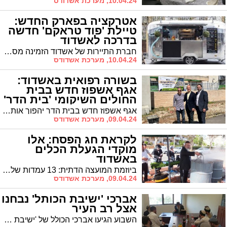
10.04.24, מערכת אשדודס
אטרקציה בפארק החדש:
טיילת 'פוד טראקם' חדשה
בדרכה לאשדוד
חברת התיירות של אשדוד הזמינה מספר משאיות אוכל (פוד טראק) מחברת פוד טראק קומפאני (ייסדת הענף בישראל) כדי להעשיר את פארק המרינה הענק עם האגם הגדול שיפתח בקרוב לציבור הרחב. לידי אשדוד נט הגיע ילום הוידאו המתעד כיצד יוצרים הפוד טראקים בדרכם לעיר די ליצור חוויה קולינרית יחודית מסוגה בישראל
10.04.24, מערכת אשדודס
בשורה רפואית באשדוד:
אגף אשפוז חדש בבית
החולים השיקומי 'בית הדר'
אגף אשפוז חדש בבית הדר יהפוך אותו לאחד הגדולים מסוגו בישראל עם 400 מיטות מתוכן 100 מיטות חדשות. לסרי: "מדובר בהמשך הגשמת היעד והפיכת אשדוד לנותנת שירותי הבריאות הגדולה במרחב"
09.04.24, מערכת אשדודס
לקראת חג הפסח: אלו
מוקדי הגעלת הכלים
באשדוד
ביוזמת המועצה הדתית: 13 עמדות של הגעלת כלים "חינם" לשירות הציבור לקראת חג הפסח ברובעי העיר
09.04.24, מערכת אשדודס
אברכי 'ישיבת הכותל' נבחנו
אצל רב העיר
השבוע הגיעו אברכי הכולל של 'ישיבת הכותל' להיבחן אצל רב העיר הגר"י שיינין, שהרעיף עליהם שבחים