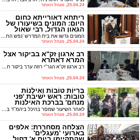
25.04.24, מנהל האתר
ריתחא דאורייתא כחום
היום: המונים בשיעורו של
הגאון הגדול, רבי שאול
אלתר שליט"א
המונים גדשו את בית המדרש 'נפש החיים', היכלו ומבואותיו, עת מסר הגאון רבי שאול אלתר שליט"א את שיעורו בסוגיית 'אחריות של אלם' * השיעור במסגרת שיעורי התורה של 'מעגלים'
25.04.24, מנהל האתר
רב ארגון זק"א בביקור אצל
המרא דאתרא
רב ארגון זק"א הגר"י רוזה ערך ביקור חג אצל רבה של העיר הגר"י שיינין
25.04.24, מנהל האתר
בְּרִיּוֹת טוֹבוֹת וְאִילָנוֹת
טוֹבוֹת: ראש ישיבת 'פני
מנחם' בברכת האילנות
(וידאו)
לאחר השיעור שמסר בהיכל ביהמ"ד בעלזא ברובע ו', פנה ראש ישיבת 'פני מנחם', הגרד"ח אלתר שליט"א, והוא בירך את ברכת האילנות
25.04.24, מנהל האתר
הצלחה מסחררת: אלפים
בארועי 'מעגלים'
שהתקיימו ביום א' דחול