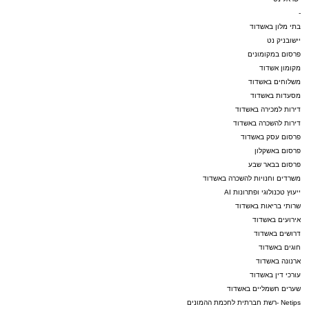
-
בתי מלון באשדוד
יישובניק נט
פרסום במקומונים
מקומון אשדוד
משלוחים באשדוד
מסעדות באשדוד
דירות למכירה באשדוד
דירות להשכרה באשדוד
פרסום עסק באשדוד
פרסום באשקלון
פרסום בבאר שבע
משרדים וחנויות להשכרה באשדוד
ייעוץ טכנולוגי ופתרונות AI
שרותי בריאות באשדוד
אירועים באשדוד
דרושים באשדוד
חוגים באשדוד
ארנונה באשדוד
עורכי דין באשדוד
שערים חשמליים באשדוד
Netips -רשת חברתית לחכמת ההמונים