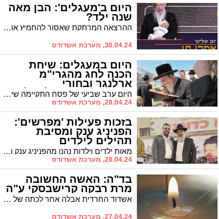
היום ב'מעגלים': הבן מאה
שנה ילד?
ההרצאה המרתקת שאסור להחמיץ אותה: הרה"ג רבי צבי קושלבסקי שליט"א, שנס הולדת בנו הסעיר את העולם. כל הפרטים
30.04.24, מערכת אשדודס
היום במעגלים: שיחת
הכנה לחג מהגרי"מ
ארלנגר ובחורי
הישיבות נערכים לטיול
היום ערב שביעי של פסח התקיימה שיחת הכנה לחג מפי הגרי"מ ארלנגר שליט"א * וגם: בחורי הישיבות ששקדו בימי בין הזמנים יהנו מטיול לאחר הפסח
28.04.24, מערכת אשדודס
בזכות פעילות 'מפרשים':
הפניניג ענק ומסיבת
תהילים לילדים
מאות ילדים וילדות נהנו מהפניניג ענק ומסיבת תהילים יחד עם המרכז לצעירים "ילדי שגיא ויעקב". הרב חיים אמסילי חבר מועצת העיר קצר שבח והערכה על הפעילויות
28.04.24, מערכת אשדודס
בד"ה: האשה החשובה
מרת רבקה קרישבסקי ע"ה
אשדוד החרדית אבלה אחר לכתה של האשה החשובה מרת רבקה קרישבסקי ע"ה. אשת יבלחט"א הרב טוביה קרישבסקי שליט"א. הלוויתה תצא מקרית פיטסבורג בשעה 11.30 ובשעה 12.30 מבית ההספדים החדש לחלקת פיטסבורג בבית העלמין באשדוד
27.04.24, מערכת אשדודס