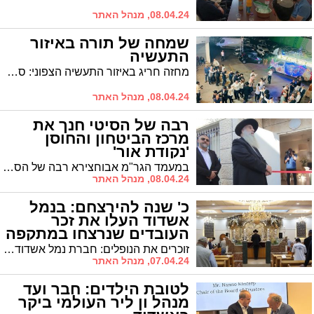
08.04.24, מנהל האתר
שמחה של תורה באיזור
התעשיה
מחזה חריג באיזור התעשיה הצפוני: ספר תורה הוכנס לבית הכנסת שפועל בבית העסק של מאיר מרק, והאיזור השקוע באווירת חולין - לבש חג
08.04.24, מנהל האתר
רבה של הסיטי חנך את
מרכז הביטחון והחוסן
'נקודת אור'
במעמד הגר"מ אבוחצירא רבה של הסיטי: נחנך מרכז סיוע לביטחון וחוסן קהילתי "נקודת אור" ברובע יב' שיפעל במסגרת "מהות" הרשות העירונית
08.04.24, מנהל האתר
כ' שנה להירצחם: בנמל
אשדוד העלו את זכר
העובדים שנרצחו במתקפה
האכזרית
זוכרים את הנופלים: חברת נמל אשדוד ערכה את טקס האזכרה לחללי הפיגוע בנמל שאירע לפני 20 שנה
07.04.24, מנהל האתר
לטובת הילדים: חבר ועד
מנהל ון ליר העולמי ביקר