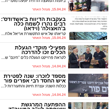
ביוזמת המועצה הדתית יופעלו מוקדי הגעלת כלים בחינם לרשות הציבור בכל רחבי העיר. הרשימה המליאה כאן
15.04.24, מנהל האתר
בעקבות הדיווח ב'אשדודס':
רבים נהרו לשמח כלה
ב'האצולה' (וידאו)
קריאתו של איש התקשורת אריאל אלחרר שפורסמה ב'אשדודס' עשתה פירות: "המונים הגיעו. החתונה היתה שמחה במיוחד"
15.04.24, מנהל האתר
מפעילי מוקדי הגעלת
הכלים זכו להדרכה
לקראת פרוייקט הגעלת כלים "חינם" שיחל ממחר (שני) בעיר: במועצה הדתית ערכו הדרכת בטיחות למפעילים בכל נקודות ההכשרה ע"י מדריך מנהלת הגז והדלק
14.04.24, מנהל האתר
מספד לזכרו: שנה לפטירת
איש החסד רבי אפרים פור
ככלות השנה: עצרת חיזוק והתעוררות לרב אפרים פור זצ"ל במעמד רבנים חשובים במוסדות החיד"א | יצא לזכרו הספר "הבן יקיר לי"
14.04.24, מנהל האתר
ההפתעה המרגשת