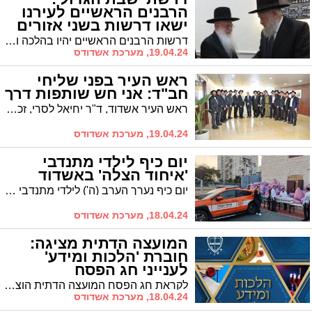
הרבנים הראשיים לעירנו
ישאו דרשות בשני אזורים
בעיר
דרשות הרבנים הראשיים יהיו בהלכה ובאגדה ובבקשה לציבור להזכיר בימים אלו ובחג הפסח את החיילים והחטופים השבויים שיזכו לצאת מחשיכה לאורה במהרה ולשוב לביתם לחיים טובים ולשלום
19.04.24, מערכת אשדודס
ראש העיר בפני שליחי
חב"ד: אני חש שותפות דרך
ראש העיר אשדוד, ד"ר יחיאל לסרי, זכה אמש לארח בלשכתו את עשרים רבני חב"ד בעיר, שלוחי הרבי מלובביץ' המנהיגים קהילות ומקיימים פעילות נרחבת עם רבבות מתושבי אשדוד
19.04.24, מערכת אשדודס
יום כיף לילדי מתנדבי
'איחוד הצלה' באשדוד
יום כיף נערך הערב (ה') לילדי מתנדבי איחוד הצלה באשדוד. הערב התקיים ברחבת ביה"ס 'דביר' באשדוד
18.04.24, מערכת אשדודס
המועצה הדתית מציגה:
חוברת 'הלכות ומידע'
לענייני חג הפסח
לקראת חג הפסח המועצה הדתית הוציאה חוברת "הלכות ומידע" לציבור הרחב לכל עניני החג ועוד
18.04.24, מערכת אשדודס