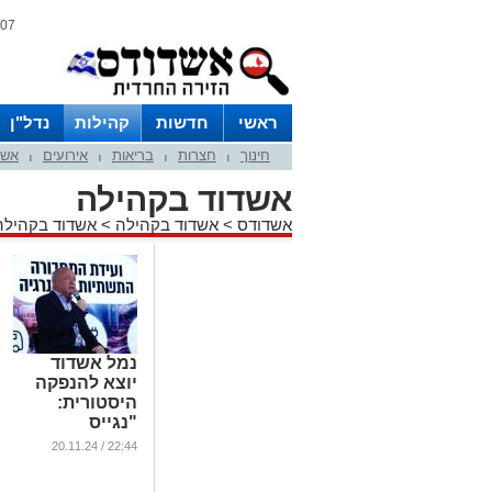
07 אוגוסט 2026 / 16:19
ראשי
חדשות
קהילות
נדל"ן
חינוך
חצרות
בריאות
אירועים
אשד
|
|
|
|
אשדוד בקהילה
אשדודס
>
אשדוד בקהילה
>
אשדוד בקהילה
נמל אשדוד
יוצא להנפקה
היסטורית:
"נגייס
כמיליארד שקל
22:44 / 20.11.24
לפיתוח הנמל"
...