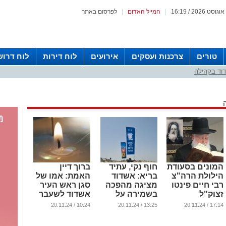
|
המייל האדום
|
לפרסום באתר
טורים
צרכנות ועסקים
אירועים
לוח דירות
לוח דרוש
וד בקהילה
המונים בסעודת
חוף נקי, עתיד
ברוך דיין
הילולת הרה"צ
בריא: אשדוד
האמת: אמו של
רבי חיים פינטו
מציגה מהפכה
סגן ראש העיר
זצוק"ל
בשמירה על
אשדוד לשעבר
חופי הים
הלכה לעולמה
...
10:24 / 20.11.24
13:25 / 20.11.24
17:14 / 20.11.24
...
...