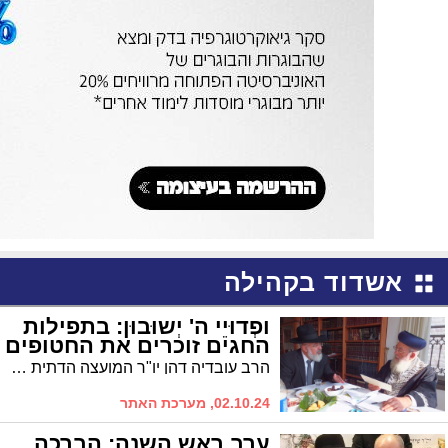
אשדוד בקהילה
ופְדוּיֵי ה' יְשוּבוּן: בתפילות
החגים זוכרים את החטופים
הרב עובדיה דהן יו"ר המועצה הדתית שלח לגבאי בתי הכנסת תפילה מיוחדת עבור החטופים
02.10.24, מערכת האתר
ערב ראש השנה: הברכה