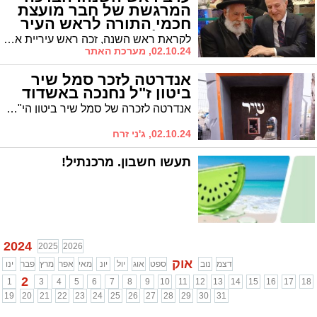
המרגשת של חבר מועצת
חכמי התורה לראש העיר
ד"ר לסרי
לקראת ראש השנה, זכה ראש עיריית אשדוד, ד"ר יחיאל לסרי, לברכה מיוחדת מפי הגר"ש שלמה מחפוד, חבר מועצת חכמי התורה וראש בית הדין 'יורה דעה'. בברכתו בירך: "תזכו לשנים רבות נעימות וטובות, מי שיפריע לך, לא יראה ברכה"
02.10.24, מערכת האתר
אנדרטה לזכר סמל שיר
ביטון ז"ל נחנכה באשדוד
אנדרטה לזכרה של סמל שיר ביטון הי"ד נחנכה השבוע בתחנת מגן דוד אדום באשדוד. בחודשים האחרונים נתרמו לתחנת מד"א באשדוד ניידת טיפול נמרץ וארבעה אמבולנסים על שמה. כמו כן, נחנך אגף הדרכה לזכרה בתחנה.
02.10.24, ג'ני זרח
תעשו חשבון. מרכנתיל!
2024
2025
2026
אוק
דצמ
נוב
ספט
אוג
יול
יונ
מאי
אפר
מרץ
פבר
ינו
2
1
3
4
5
6
7
8
9
10
11
12
13
14
15
16
17
18
19
20
21
22
23
24
25
26
27
28
29
30
31