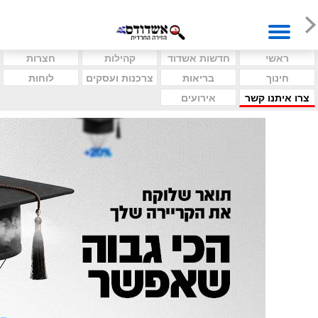
ראשי
חדשות אשדוד
קהילות
חצרות
חינוך
בריאות
צרכנות ועסקים
לוחות
צרו איתנו קשר
אירועים