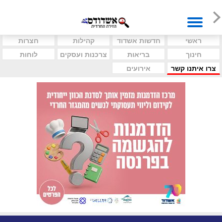
ראשי
חדשות אשדוד
קהילות
חצרות
חינוך
בריאות
צרכנות ועסקים
לוחות
צרו איתנו קשר
אירועים