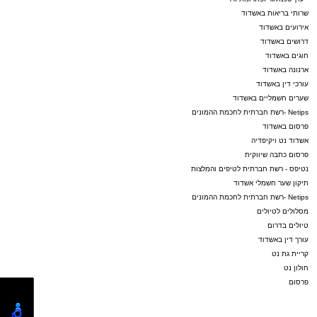
שרותי בריאות באשדוד
אירועים באשדוד
דרושים באשדוד
חוגים באשדוד
ארנונה באשדוד
עורכי דין באשדוד
שערים חשמליים באשדוד
Netips -רשת חברתית לחכמת ההמונים
פרסום באשדוד
אשדוד נט ויקיפדיה
פרסום כתבה שיווקית
נטיפס - רשת חברתית לטיפים והמלצות
תיקון שער חשמלי אשדוד
Netips -רשת חברתית לחכמת ההמונים
מסלולים לטיולים
טיולים בדרום
עורך דין באשדוד
קריית גת נט
חולון נט
פרסום