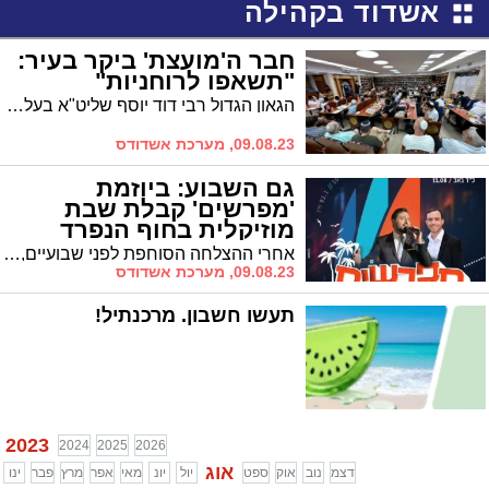
אשדוד בקהילה
חבר ה'מועצת' ביקר בעיר:
"תשאפו לרוחניות"
הגאון הגדול רבי דוד יוסף שליט"א בעל ה"הלכה ברורה" וחבר מועצת חכמי התורה נשא שיעור מרתק במרכז לצעירים "ילדי שגיא ויעקב". "זה מקום קדוש, שיש בו הרבה פעילות של שיעורי תורה, תלמידי חכמים מופלגים באים ומדברים בהלכה ובמחשבה בזכות הרב אילן", אמר הגר"ד יוסף
09.08.23, מערכת אשדודס
גם השבוע: ביוזמת
'מפרשים' קבלת שבת
מוזיקלית בחוף הנפרד
אחרי ההצלחה הסוחפת לפני שבועיים, גם השבוע יהנו תושבי העיר ממופע של קבלת שבת בשיתוף עם 'קול ברמה'. מי יחכה לכם בחוף הנפרד ומתי? כל הפרטים
09.08.23, מערכת אשדודס
תעשו חשבון. מרכנתיל!
2023
2024
2025
2026
אוג
דצמ
נוב
אוק
ספט
יול
יונ
מאי
אפר
מרץ
פבר
ינו