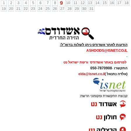
9
1
2
3
4
5
6
7
8
10
11
12
13
14
15
16
17
18
19
20
21
22
23
24
25
26
27
28
29
30
31
הודעות לאתר אשדודס ניתן לשלוח בדוא"ל:
ASHDODS@ISNET.CO.IL
-
לפרסום באתר אשדודס ורשת ישראל נט
התקשרו
-
050-7870908
(אלדה נתנאל )
elda@isnet.co.il
קבוצת התקשורת ומקומוני הרשת: