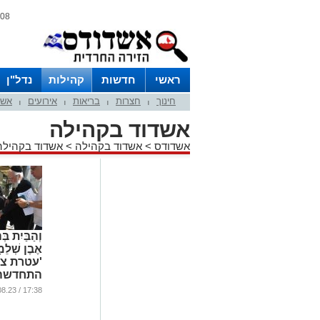
08 אוגוסט 2026 / 22:44
ראשי
חדשות
קהילות
נדל"ן
חינוך
חצרות
בריאות
אירועים
אשד
|
|
|
|
אשדוד בקהילה
אשדודס
>
אשדוד בקהילה
>
אשדוד בקהילה
וְהַבַּיִת בְּה
אֶבֶן שְׁלֵמ
'עטרת צב
התחדשה
בחיפוי חי
17:38 / 31.08.23
...