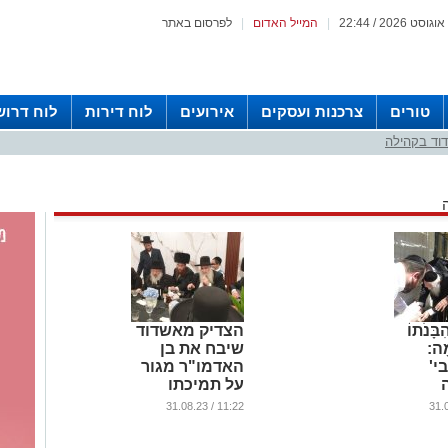
|
המייל האדום
|
לפרסום באתר
טורים
צרכנות ועסקים
אירועים
לוח דירות
לוח דרוש
וד בקהילה
ִבָּנֹתוֹ
הצדיק מאשדוד
ָה:
שיבח את בן
י'
האדמו"ר מגור
על תמיכתו
צוני
בראש העיר ד"ר
11:22 / 31.08.23
לסרי (וידאו)
...