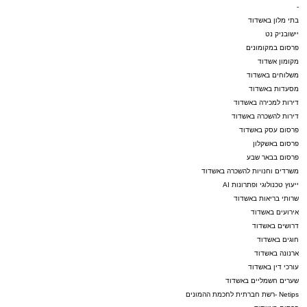
-
בתי מלון באשדוד
יישובניק נט
פרסום במקומונים
מקומון אשדוד
משלוחים באשדוד
מסעדות באשדוד
דירות למכירה באשדוד
דירות להשכרה באשדוד
פרסום עסק באשדוד
פרסום באשקלון
פרסום בבאר שבע
משרדים וחנויות להשכרה באשדוד
ייעוץ טכנולוגי ופתרונות AI
שרותי בריאות באשדוד
אירועים באשדוד
דרושים באשדוד
חוגים באשדוד
ארנונה באשדוד
עורכי דין באשדוד
שערים חשמליים באשדוד
Netips -רשת חברתית לחכמת ההמונים