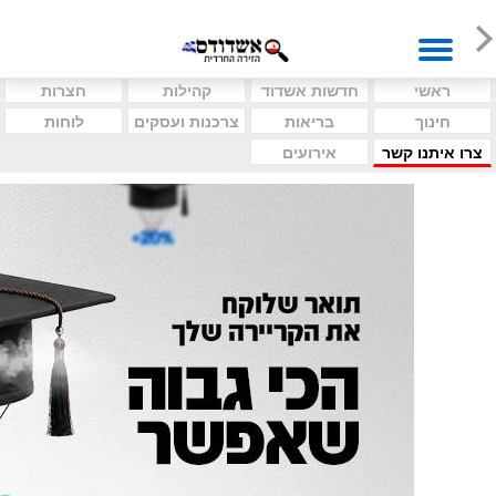
ראשי
חדשות אשדוד
קהילות
חצרות
חינוך
בריאות
צרכנות ועסקים
לוחות
צרו איתנו קשר
אירועים