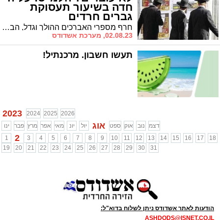
חדה בשיעור תעסוקת
גברים חרדים
חרף מספרי האברכים ההולך וגדל, הבוקר (ד') מתפרסמים נתוני הלמ"ס לפיהם שיעור תעסוקת הגברים החרדיים טיפס ל-55.5%
02.08.23, מערכת אשדודס
תעשו חשבון. מרכנתיל!
2023
2024
2025
2026
אוג
דצמ
נוב
אוק
ספט
יול
יונ
מאי
אפר
מרץ
פבר
ינו
2
1
3
4
5
6
7
8
9
10
11
12
13
14
15
16
17
18
19
20
21
22
23
24
25
26
27
28
29
30
31
הודעות לאתר אשדודס ניתן לשלוח בדוא"ל:
ASHDODS@ISNET.CO.IL