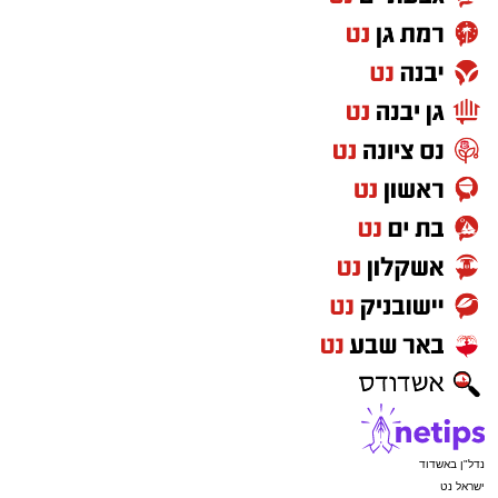
נדל"ן באשדוד
ישראל נט