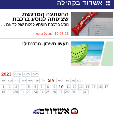
אשדוד בקהילה
ההפתעה המרגשת
שציפתה לנוסע ברכבת
נוסע ברכבת הופתע לגלות שוקולד עם מכתב שגרם לו להתרגשות רבה. מה נכתב בפתק?
10.08.23, מנהל האתר
תעשו חשבון. מרכנתיל!
2023
2024
2025
2026
אוג
דצמ
נוב
אוק
ספט
יול
יונ
מאי
אפר
מרץ
פבר
ינו
10
1
2
3
4
5
6
7
8
9
11
12
13
14
15
16
17
18
19
20
21
22
23
24
25
26
27
28
29
30
31