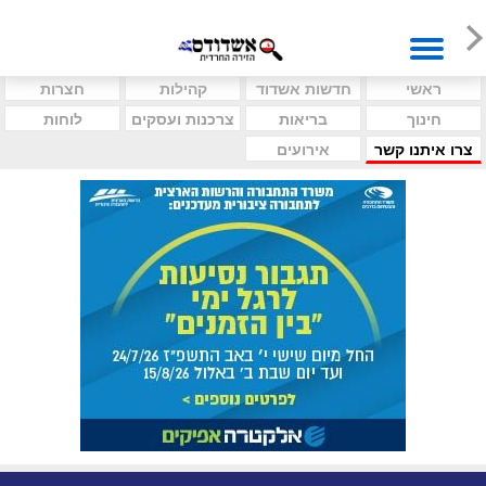
ראשי
חדשות אשדוד
קהילות
חצרות
חינוך
בריאות
צרכנות ועסקים
לוחות
צרו איתנו קשר
אירועים