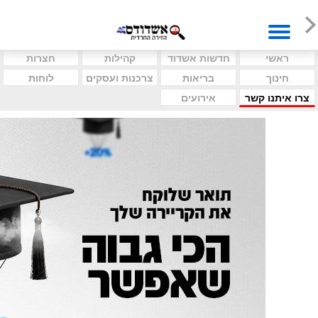
ראשי
חדשות אשדוד
קהילות
חצרות
חינוך
בריאות
צרכנות ועסקים
לוחות
צרו איתנו קשר
אירועים