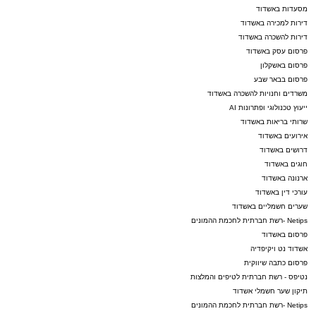
מסעדות באשדוד
דירות למכירה באשדוד
דירות להשכרה באשדוד
פרסום עסק באשדוד
פרסום באשקלון
פרסום בבאר שבע
משרדים וחנויות להשכרה באשדוד
ייעוץ טכנולוגי ופתרונות AI
שרותי בריאות באשדוד
אירועים באשדוד
דרושים באשדוד
חוגים באשדוד
ארנונה באשדוד
עורכי דין באשדוד
שערים חשמליים באשדוד
Netips -רשת חברתית לחכמת ההמונים
פרסום באשדוד
אשדוד נט ויקיפדיה
פרסום כתבה שיווקית
נטיפס - רשת חברתית לטיפים והמלצות
תיקון שער חשמלי אשדוד
Netips -רשת חברתית לחכמת ההמונים