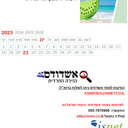
2023
2024
2025
2026
יונ
דצמ
נוב
אוק
ספט
אוג
יול
מאי
אפר
מרץ
פבר
ינו
1
2
3
4
5
6
7
8
9
10
11
12
13
14
15
16
17
21
18
19
20
22
23
24
25
26
27
28
29
30
הודעות לאתר אשדודס ניתן לשלוח בדוא"ל:
ASHDODS@ISNET.CO.IL
-
לפרסום באתר אשדודס ורשת ישראל נט
התקשרו
-
050-7870908
(אלדה נתנאל )
elda@isnet.co.il