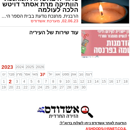
הוותיקה מרת אסתר דויטש
הלכה לעולמה
הרבנית, מחנכת נודעת בבית הספר היסודי במוסדות הרב שרייבר, נפטרה היום בשנות החמישים לחייה לאחר התמודדות עם מחלה קשה * הלווייתה תתקיים היום ב-13:30 בדרכה לבית העלמין החדש בעיר שם תיטמן
02.06.23, מערכת אשדודס
עוד שירות של העיריה
2023
2024
2025
2026
יונ
דצמ
נוב
אוק
ספט
אוג
יול
מאי
אפר
מרץ
פבר
ינו
2
1
3
4
5
6
7
8
9
10
11
12
13
14
15
16
17
18
19
20
21
22
23
24
25
26
27
28
29
30
הודעות לאתר אשדודס ניתן לשלוח בדוא"ל:
ASHDODS@ISNET.CO.IL