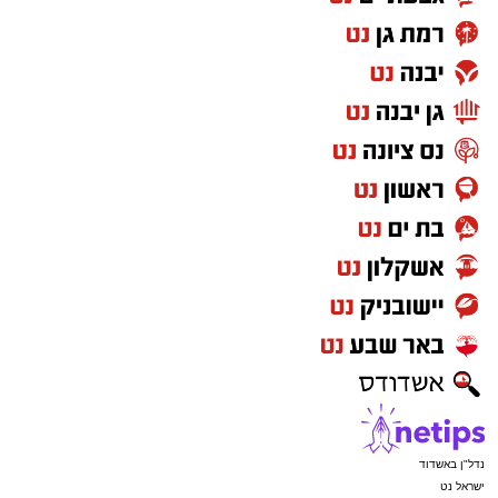
נדל"ן באשדוד
ישראל נט