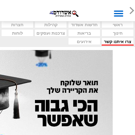
ראשי
חדשות אשדוד
קהילות
חצרות
חינוך
בריאות
צרכנות ועסקים
לוחות
צרו איתנו קשר
אירועים