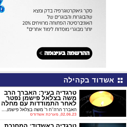
אשדוד בקהילה
טרגדיה בעיר: האברך הרב
משה בצלאל פישמן נפטר
לאחר התמודדות עם מחלה
קשה
האברך הרה"ח ר' משה בצלאל פישמן, מחשובי חסידי ביאלא ברובע ז׳ באשדוד, הלך לעולמו בבית החולים הדסה עין כרם בירושלים * בן 48 בלבד היה בפטירתו * הלווייתו תתקיים ב-23:00 מביתו ברחוב הורקנוס דרך בית המדרש ביאלה ברחוב התלמוד
02.06.23, מערכת אשדודס
טרגדיה באשדוד: המחנכת