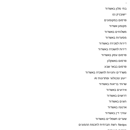
-
בתי מלון באשדוד
יישובניק נט
פרסום במקומונים
מקומון אשדוד
משלוחים באשדוד
מסעדות באשדוד
דירות למכירה באשדוד
דירות להשכרה באשדוד
פרסום עסק באשדוד
פרסום באשקלון
פרסום בבאר שבע
משרדים וחנויות להשכרה באשדוד
ייעוץ טכנולוגי ופתרונות AI
שרותי בריאות באשדוד
אירועים באשדוד
דרושים באשדוד
חוגים באשדוד
ארנונה באשדוד
עורכי דין באשדוד
שערים חשמליים באשדוד
Netips -רשת חברתית לחכמת ההמונים