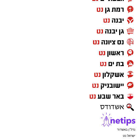
נדל"ן באשדוד
ישראל נט