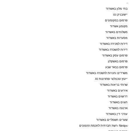
-
בתי מלון באשדוד
יישובניק נט
פרסום במקומונים
מקומון אשדוד
משלוחים באשדוד
מסעדות באשדוד
דירות למכירה באשדוד
דירות להשכרה באשדוד
פרסום עסק באשדוד
פרסום באשקלון
פרסום בבאר שבע
משרדים וחנויות להשכרה באשדוד
ייעוץ טכנולוגי ופתרונות AI
שרותי בריאות באשדוד
אירועים באשדוד
דרושים באשדוד
חוגים באשדוד
ארנונה באשדוד
עורכי דין באשדוד
שערים חשמליים באשדוד
Netips -רשת חברתית לחכמת ההמונים