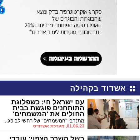
אשדוד בקהילה
עם ישראל חי: כשפלוגת
התותחנים פוגשת בבית
החולים את 'המשמחים'
(וידאו)
מתנדבי "המשמחים" של רחשי לב פגשו במסדרונות 'שיבא' את חיילי התותחנים. צפו
01.06.23, מערכת אשדודס
בשל השרב הצפוי: עובדי