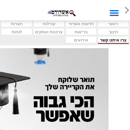
ראשי
חדשות אשדוד
קהילות
חצרות
חינוך
בריאות
צרכנות ועסקים
לוחות
צרו איתנו קשר
אירועים