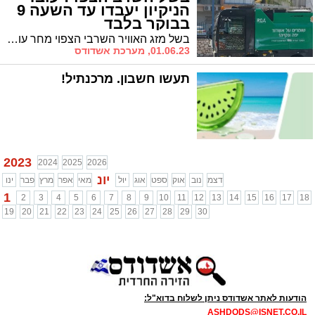
הניקיון יעבדו עד השעה 9
בבוקר בלבד
בשל מזג האוויר השרבי הצפוי מחר עובדי הניקיון ברחובות העיר יעבדו עד השעה 09:00 בבוקר * ראש העיר ד"ר לסרי: "שמרו על עצמכם"
01.06.23, מערכת אשדודס
תעשו חשבון. מרכנתיל!
2023
2024
2025
2026
יונ
דצמ
נוב
אוק
ספט
אוג
יול
מאי
אפר
מרץ
פבר
ינו
1
2
3
4
5
6
7
8
9
10
11
12
13
14
15
16
17
18
19
20
21
22
23
24
25
26
27
28
29
30
הודעות לאתר אשדודס ניתן לשלוח בדוא"ל:
ASHDODS@ISNET.CO.IL