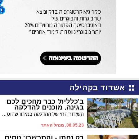
אשדוד בקהילה
ב'כללית' כבר מחכים לכם
בגינה, מוכנים להדלקה
השידור החי של ההדלקה במירון שהוסדרה בידי קופ"ח כללית ובשיתוף מינהלת רובע ז' - הוסדר. הכיסאות פוזרו על הדשא בגינה, הארטיקים לילדים מוכנים, והמסכים כבר הוצבו. מחכים כעת רק לכם * השידור עד 1 בלילה
08.05.23, מנהל האתר
רק נחתו - והתבשרו: טסים