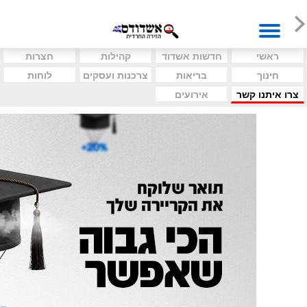
ראשי
חדשות אשדוד
קהילות
חצרות
חינוך
בריאות
צרכנות ועסקים
לוחות
צרו איתנו קשר
אירועים