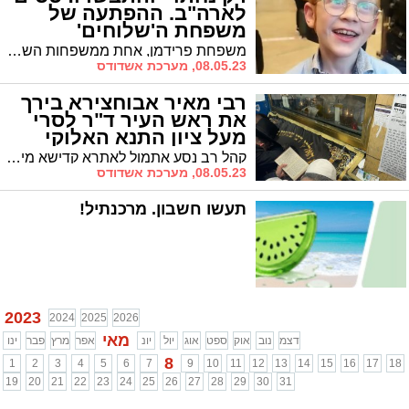
לארה"ב. ההפתעה של
משפחת ה'שלוחים'
המקומיים בנתב"ג (וידאו)
משפחת פרידמן, אחת ממשפחות השלוחים באשדוד, חזרו היום עם 13 ילדיהם מטיסה לרבי לרגל שנת 'הקהל'. בלובי קבלת הפנים חיכתה להם הפתעה שלא ציפו לה. צפו
08.05.23, מערכת אשדודס
רבי מאיר אבוחצירא בירך
את ראש העיר ד"ר לסרי
מעל ציון התנא האלוקי
(וידאו)
קהל רב נסע אתמול לאתרא קדישא מירון בראשות הרה"ג רבי מאיר אבוחצירא רבה של הסיטי *ברכות מאליפות מרחבת הציון לראש העיר ד"ר לסרי
08.05.23, מערכת אשדודס
תעשו חשבון. מרכנתיל!
2023
2024
2025
2026
מאי
דצמ
נוב
אוק
ספט
אוג
יול
יונ
אפר
מרץ
פבר
ינו
8
1
2
3
4
5
6
7
9
10
11
12
13
14
15
16
17
18
19
20
21
22
23
24
25
26
27
28
29
30
31