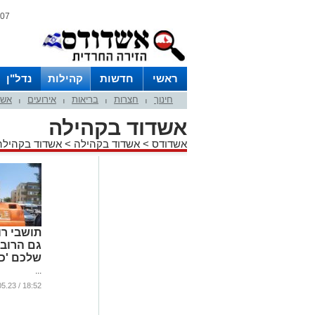
07 אוגוסט 2026 / 23:26
ראשי
חדשות
קהילות
נדל"ן
חינוך
חצרות
בריאות
אירועים
אשד
|
|
|
|
אשדוד בקהילה
אשדודס
>
אשדוד בקהילה
>
אשדוד בקהילה
תושבי רוב
גם הרוב
שלכם 'כת
...
18:52 / 30.05.23