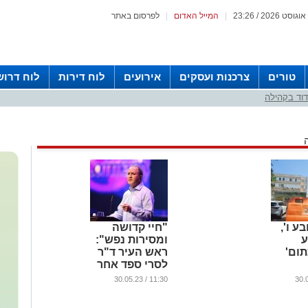
|
המייל האדום
|
לפרסום באתר
טורים
צרכנות ועסקים
אירועים
לוח דירות
לוח דרוש
וד בקהילה
ע ו',
"חיי קדושה
ע
ומסירות נפש":
ום'
ראש העיר ד"ר
לסרי ספד אחר
לכתו של הגרי"ג
11:30 / 30.05.23
אדלשטיין
זצוק"ל