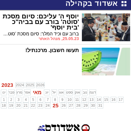
אשדוד בקהילה
יוסף ה' עליכם: סיום מסכת
'סוטה' בורב עם בביה"כ
'בית יוסף'
ברוב עם וכיד המלך: סיום מסכת 'סוטה' מרגשת למשתתפי הדף היומי בביהכ"נ חניכי הישיבות "בית יוסף"
25.05.23, מנהל האתר
תעשו חשבון. מרכנתיל!
2023
2024
2025
2026
מאי
דצמ
נוב
אוק
ספט
אוג
יול
יונ
אפר
מרץ
פבר
ינו
1
2
3
4
5
6
7
8
9
10
11
12
13
14
15
16
17
25
18
19
20
21
22
23
24
26
27
28
29
30
31