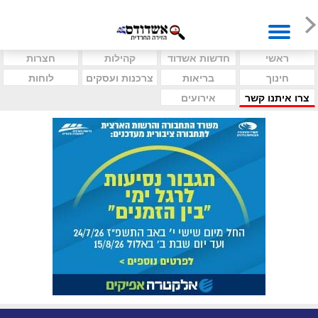
ראשי
חדשות אשדוד
קהילות
חצרות
חינוך
בריאות
צרכנות ועסקים
לוחות
צרו איתנו קשר
אירועים