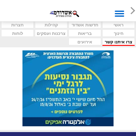
ראשי
חדשות אשדוד
קהילות
חצרות
חינוך
בריאות
צרכנות ועסקים
לוחות
צרו איתנו קשר
אירועים