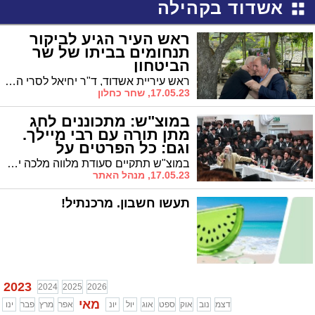
אשדוד בקהילה
ראש העיר הגיע לביקור
תנחומים בביתו של שר
הביטחון
ראש עיריית אשדוד, ד"ר יחיאל לסרי הגיע השבוע לביקור תנחומים בביתו של שר הביטחון יואב גלנט על פטירת אימו שנפטרה בשבוע שעבר
17.05.23, שחר כחלון
במוצ"ש: מתכוננים לחג
מתן תורה עם רבי מיילך.
וגם: כל הפרטים על
'המופת'
במוצ"ש תתקיים סעודת מלווה מלכה יחד עם הרה"צ ר' אלימלך בידרמן שליט"א כהכנה לחג השבועות * והאם על המופת של ר' מיילעך שמעתם? כל הפרטים
17.05.23, מנהל האתר
תעשו חשבון. מרכנתיל!
2023
2024
2025
2026
מאי
דצמ
נוב
אוק
ספט
אוג
יול
יונ
אפר
מרץ
פבר
ינו