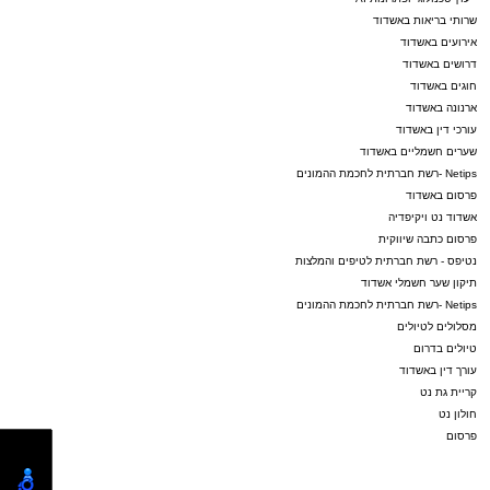
שרותי בריאות באשדוד
אירועים באשדוד
דרושים באשדוד
חוגים באשדוד
ארנונה באשדוד
עורכי דין באשדוד
שערים חשמליים באשדוד
Netips -רשת חברתית לחכמת ההמונים
פרסום באשדוד
אשדוד נט ויקיפדיה
פרסום כתבה שיווקית
נטיפס - רשת חברתית לטיפים והמלצות
תיקון שער חשמלי אשדוד
Netips -רשת חברתית לחכמת ההמונים
מסלולים לטיולים
טיולים בדרום
עורך דין באשדוד
קריית גת נט
חולון נט
פרסום