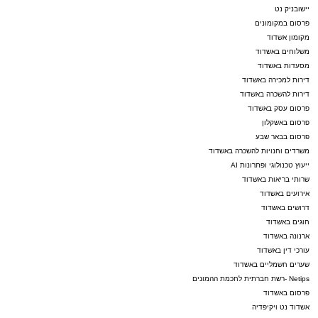
יישובניק נט
פרסום במקומונים
מקומון אשדוד
משלוחים באשדוד
מסעדות באשדוד
דירות למכירה באשדוד
דירות להשכרה באשדוד
פרסום עסק באשדוד
פרסום באשקלון
פרסום בבאר שבע
משרדים וחנויות להשכרה באשדוד
ייעוץ טכנולוגי ופתרונות AI
שרותי בריאות באשדוד
אירועים באשדוד
דרושים באשדוד
חוגים באשדוד
ארנונה באשדוד
עורכי דין באשדוד
שערים חשמליים באשדוד
Netips -רשת חברתית לחכמת ההמונים
פרסום באשדוד
אשדוד נט ויקיפדיה