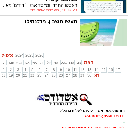
העסקן החרדי ומייסד ארגון 'ידידים' מאיר וינר התמוטט הבוקר לאחר שחש כאבים בחזהו ואושפז בבית החולים שערי צדק בירושלים במצב קשה
31.12.23, מערכת אשדודס
תעשו חשבון. מרכנתיל!
2023
2024
2025
2026
דצמ
נוב
אוק
ספט
אוג
יול
יונ
מאי
אפר
מרץ
פבר
ינו
1
2
3
4
5
6
7
8
9
10
11
12
13
14
15
16
17
31
18
19
20
21
22
23
24
25
26
27
28
29
30
הודעות לאתר אשדודס ניתן לשלוח בדוא"ל:
ASHDODS@ISNET.CO.IL
-
לפרסום באתר אשדודס ורשת ישראל נט