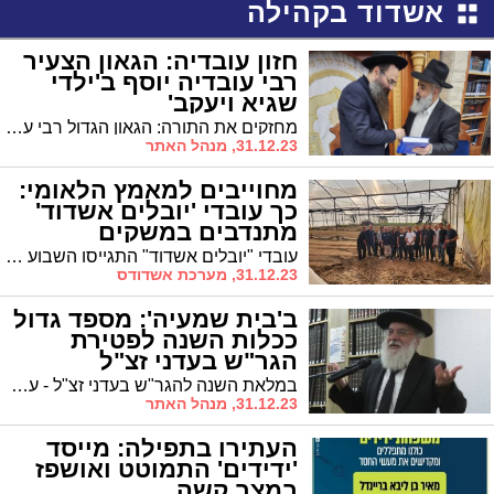
אשדוד בקהילה
חזון עובדיה: הגאון הצעיר
רבי עובדיה יוסף ב'ילדי
שגיא ויעקב'
מחזקים את התורה: הגאון הגדול רבי עובדיה יוסף בשיעור מרכזי במרכז לצעירים "ילדי שגיא ויעקב"
31.12.23, מנהל האתר
מחוייבים למאמץ הלאומי:
כך עובדי 'יובלים אשדוד'
מתנדבים במשקים
ומשקמים את העורף
עובדי "יובלים אשדוד" התגייסו השבוע ליום עבודה במשק. העובדים פירקו צנרות שנשרפו והתבלו מתוך האדמה ובחממות וסייעו בהקמה מחדש של חממות והתקנת צנרת חדשה
31.12.23, מערכת אשדודס
ב'בית שמעיה': מספד גדול
ככלות השנה לפטירת
הגר"ש בעדני זצ"ל
במלאת השנה להגר"ש בעדני זצ"ל - עצרת מספד מרכזית בבית המדרש "חניכי הישיבות בית שמעיה" * תלמידיו סופדים, גדול היה במידת הענווה, כולו היה למען האברכים, הקים עולה של תורה, תפילותיו כמונה מרגליות, תיקון השובבי"ם בתענית דיבור ומיעוט המאכלים
31.12.23, מנהל האתר
העתירו בתפילה: מייסד
'ידידים' התמוטט ואושפז
במצב קשה