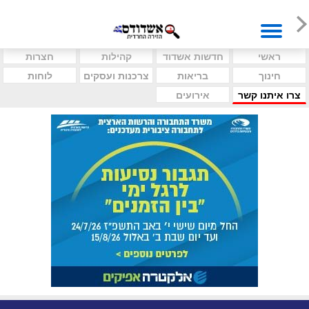
ראשי
חדשות אשדוד
קהילות
חצרות
חינוך
בריאות
צרכנות ועסקים
לוחות
צרו איתנו קשר
אירועים