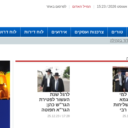
|
המייל האדום
|
לפרסום באתר
טורים
צרכנות ועסקים
אירועים
לוח דירות
לוח דרוש
וד בקהילה
 למי
לרגל שנת
גמא
העשור לפטירת
שליחות
הגר"ש כהן:
רבי
הגר"א חפוטה
ו ז"ל
באשדוד
17:28 / 25.12.23
...