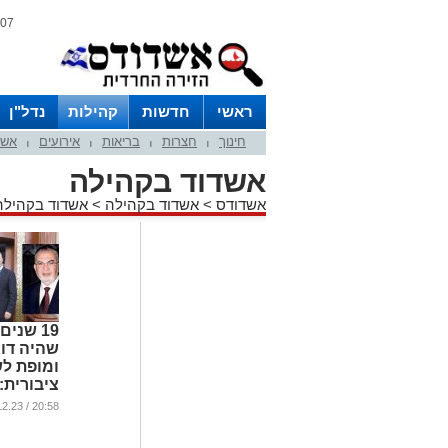
07 אוגוסט 2026 / 15:23
ראשי
חדשות
קהילות
נדל"ן
חינוך
חצרות
בריאות
אירועים
אשד
|
|
|
|
אשדוד בקהילה
אשדודס
>
אשדוד בקהילה
>
אשדוד בקהילה
19 שנים
שהיה דו
ומופת ל
ציבורית: 
אלי בן חמ
20:58 / 25.12.23
...