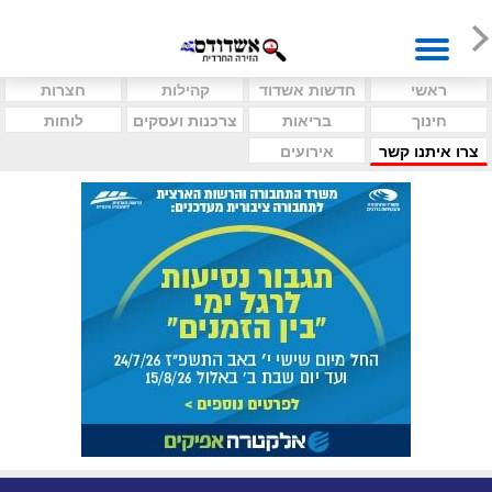
ראשי
חדשות אשדוד
קהילות
חצרות
חינוך
בריאות
צרכנות ועסקים
לוחות
צרו איתנו קשר
אירועים