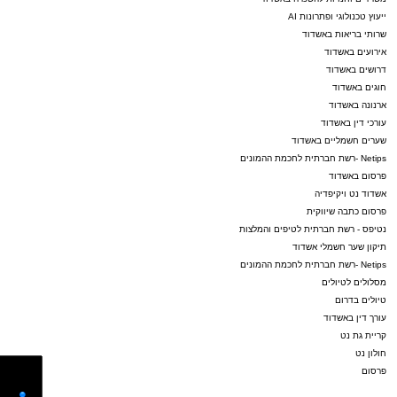
ייעוץ טכנולוגי ופתרונות AI
שרותי בריאות באשדוד
אירועים באשדוד
דרושים באשדוד
חוגים באשדוד
ארנונה באשדוד
עורכי דין באשדוד
שערים חשמליים באשדוד
Netips -רשת חברתית לחכמת ההמונים
פרסום באשדוד
אשדוד נט ויקיפדיה
פרסום כתבה שיווקית
נטיפס - רשת חברתית לטיפים והמלצות
תיקון שער חשמלי אשדוד
Netips -רשת חברתית לחכמת ההמונים
מסלולים לטיולים
טיולים בדרום
עורך דין באשדוד
קריית גת נט
חולון נט
פרסום