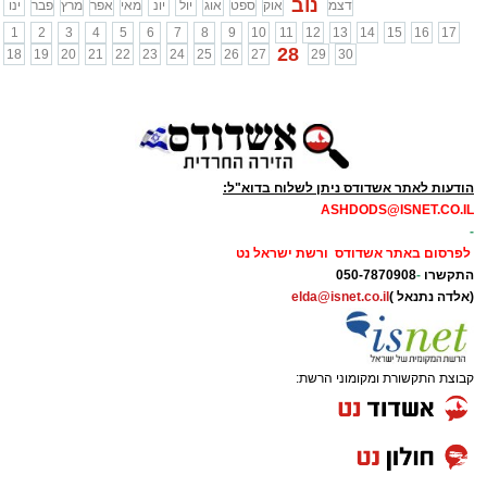
נוב
דצמ
אוק
ספט
אוג
יול
יונ
מאי
אפר
מרץ
פבר
ינו
1
2
3
4
5
6
7
8
9
10
11
12
13
14
15
16
17
28
18
19
20
21
22
23
24
25
26
27
29
30
הודעות לאתר אשדודס ניתן לשלוח בדוא"ל:
ASHDODS@ISNET.CO.IL
-
לפרסום באתר אשדודס ורשת ישראל נט
התקשרו
-
050-7870908
(אלדה נתנאל )
elda@isnet.co.il
קבוצת התקשורת ומקומוני הרשת: