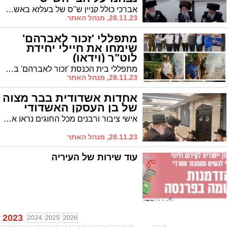
אברכי כולל קניין ש"ס של בעלזא באשדוד נבחנו ונמצאו בקיאים במחצית הש"ס. "בקיאות מדהימה"
28.11.23, מנהל האתר
מתפללי 'זכור לאברהם'
שימחו את חיילי יחידת
לוט"ר (וידאו)
מתפללי בית הכנסת 'זכור לאברהם' בעיר יזמו אתמול ערב התרעננות ושמחה לחיילי לוט"ר וגבעתי בכיסופים. היה אש
28.11.23, מנהל האתר
אחדות אשדודית בבר מצוה
של בן העסקן האשדודי
אישי ציבור ורבנים מכל החוגים נראו אתמול בשמחת בר המצווה לבנו של העסקן האשדודי ר' אליהו שמוטץ, שבתפקידו האחרון כיהן כיו"ר מטה 'אשדוד התורנית'
28.11.23, מנהל האתר
עוד שירות של העיריה
2023
2024
2025
2026