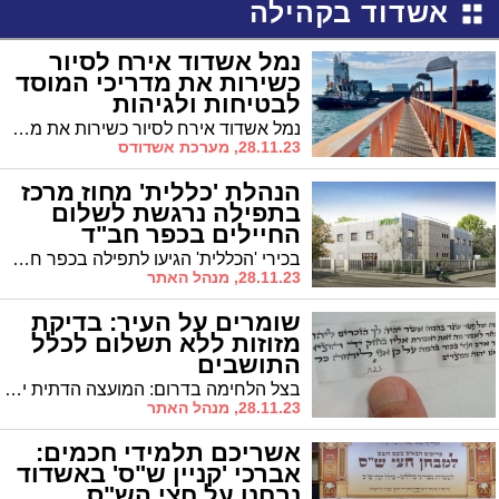
אשדוד בקהילה
נמל אשדוד אירח לסיור
כשירות את מדריכי המוסד
לבטיחות ולגיהות
נמל אשדוד אירח לסיור כשירות את מדריכי המוסד לבטיחות ולגיהות עם פעילות מקצועית וחווייתית בנושאי בטיחות שייחודיים לנמל אשדוד.
28.11.23, מערכת אשדודס
הנהלת 'כללית' מחוז מרכז
בתפילה נרגשת לשלום
החיילים בכפר חב"ד
בכירי 'הכללית' הגיעו לתפילה בכפר חב"ד למען הפצועים והחטופים. זכו לתפילה בחדרו של הרבי
28.11.23, מנהל האתר
שומרים על העיר: בדיקת
מזוזות ללא תשלום לכלל
התושבים
בצל הלחימה בדרום: המועצה הדתית יוצאת במבצע בדיקת תפילין ומזוזות חינם לתושבי העיר
28.11.23, מנהל האתר
אשריכם תלמידי חכמים:
אברכי 'קניין ש"ס' באשדוד
נבחנו על חצי הש"ס