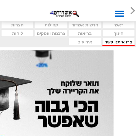
ראשי
חדשות אשדוד
קהילות
חצרות
חינוך
בריאות
צרכנות ועסקים
לוחות
צרו איתנו קשר
אירועים