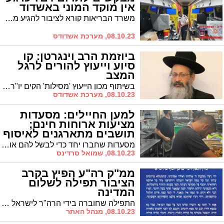
אין מוקד המוני באשדוד
משרד הבריאות קורא לציבור להגיע מחר ולתרום דם זאת בהמשך לאלפי הישראלים שהגיעו אתמול והיום לתרום דם. עם זאת, במד"א מבהירים שכרגע לא יופעל מוקד המוני באשדוד
08.10.23, מערכת אשדודס
ביוזמת הרב וינגרטן: קו
סיוע וייעוץ להורים לרגל
המצב
בשיתוף מכון הייעוץ 'מסילות' הקים יו"ר 'מאוגדים' הרב יחיאל וינגרטן קו ייעוץ וסיוע להורים, כמו כן הערב תתקיים הרצאה להורים איך לתווך את המידע לילדים בצורה נכונה
08.10.23, מערכת אשדודס
למען החיילים: מסעדות
מציעות ארוחות חינם;
תושבים מתארגנים לאיסוף
מצרכים
מסעדות שחברו יחד כדי לבשל להם אוכל, פעילים חברתיים ועמותות מקומיות שאוספים מצרכים ותרומות כדי לסייע לחיילים. המלחמה הביאה איתה מחזות מזעזעים, אך גם הוכיחה שעם ישראל חי!..."זה המעט שאנחנו יכולים לעשות למענם" - הצטרפו
08.10.23, שמואל סרדינס
ממ"ק רה"ע הפיץ בקרב
הציבור תפילה לשלום
המדינה
התפילה שחוברה בידי הרה"ר לישראל והראשל"צ הרב יצחק יוסף לרגל המצב, הופצה עתה בכל בתי הכנסת בעיר
08.10.23, מנהל האתר