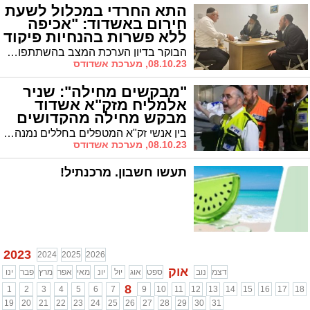
התא החרדי במכלול לשעת
חירום באשדוד: "אכיפה
ללא פשרות בהנחיות פיקוד
העורף"
הבוקר בדיון הערכת המצב בהשתתפות ראש העיר והצמרת הבטחונית ובנוכחות סגן ראש העיר הרב יחיאל וינגרטן הודגש כי יש לשמור על הוראות פיקוד העורף במלואן, ואין לקיים כלל לימודים במוסדות החינוך
08.10.23, מערכת אשדודס
"מבקשים מחילה": שניר
אלמליח מזק"א אשדוד
מבקש מחילה מהקדושים
בין אנשי זק"א המטפלים בחללים נמנה שניר אלמליח מאשדוד. בסירטון הבא הוא נראה מבקש מחילה כנהוג מהנפטרים הקדושים שנרצחו. הי"ד
08.10.23, מערכת אשדודס
תעשו חשבון. מרכנתיל!
2023
2024
2025
2026
אוק
דצמ
נוב
ספט
אוג
יול
יונ
מאי
אפר
מרץ
פבר
ינו
8
1
2
3
4
5
6
7
9
10
11
12
13
14
15
16
17
18
19
20
21
22
23
24
25
26
27
28
29
30
31