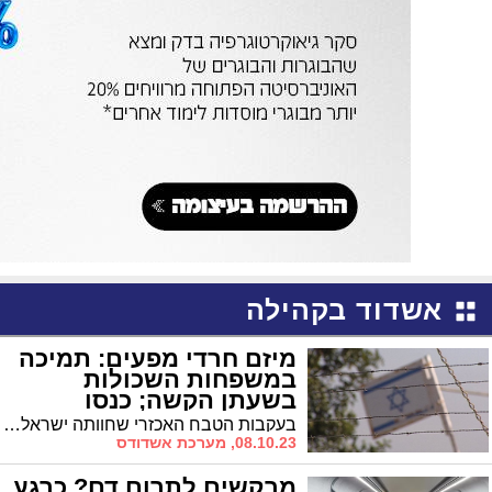
אשדוד בקהילה
מיזם חרדי מפעים: תמיכה
במשפחות השכולות
בשעתן הקשה; כנסו
והשתתפו
בעקבות הטבח האכזרי שחוותה ישראל וכשמספר הנרצחים רק הולך וגדל, התגבשה יוזמה חרדית מפעימה המזמינה את הציבור החרדי מכל רחבי הארץ לתמוך אקטיבית במשפחות השכולות בשעתן הקשה
08.10.23, מערכת אשדודס
מבקשים לתרום דם? כרגע