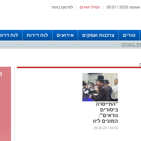
|
המייל האדום
|
לפרסום באתר
טורים
צרכנות ועסקים
אירועים
לוח דירות
לוח דרוש
וד בקהילה
"התייסרה
ביסורים
נוראים":
המונים ליוו
למנוחות את
16:51 / 29.10.23
מרת סמדר
ראומה שמחי