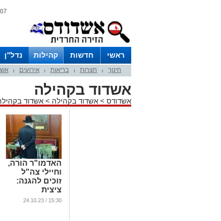
07 אוגוסט 2026 / 23:27
ראשי
חדשות
קהילות
נדל"ן
חינוך
חצרות
בריאות
אירועים
אשד
|
|
|
|
אשדוד בקהילה
אשדודס
>
אשדוד בקהילה
>
אשדוד בקהילה
האדמו"ר הורה,
וחיילי צה"ל
זוכים להגנה:
ציצית
...
15:30 / 24.10.23