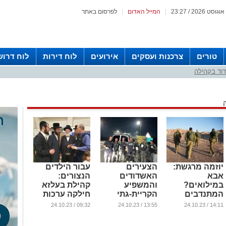
|
המייל האדום
|
לפרסום באתר
טורים
צרכנות ועסקים
אירועים
לוח דירות
לוח דרוש
וד בקהילה
יוזמה מרגשת:
הצעירים
עבור הילדים
אבא
האשדודים
הנצורים:
במילואים?
והמשפיע
קהילת בעלזא
המתנדבים
הקריית-גתי
חילקה ערכות
יתמכו במשפחה
מחזקים את
משחקים; ראש
09:32 / 24.10.23
13:55 / 24.10.23
14:11 / 24.10.23
החיילים. צפו
העיר כיבד
...
(וידאו)
(וידאו)