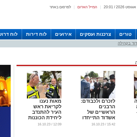
|
המייל האדום
|
לפרסום באתר
טורים
צרכנות ועסקים
אירועים
לוח דירות
לוח דרוש
וד בקהילה
ה
לזכרם ולכבודם:
מאות נענו
הרבנים
לקריאת ראש
הראשיים של
העיר להתנדב
אשדוד התייחדו
ליחידת הכוננות
עם הנרצחים
העירונית
12:09 / 16.10.23
15:42 / 16.10.23
(וידאו)
...
...