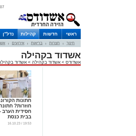
07 אוגוסט 2026 / 20:01
ראשי
חדשות
קהילות
נדל"ן
חינוך
חצרות
בריאות
אירועים
אשד
|
|
|
|
אשדוד בקהילה
אשדודס
>
אשדוד בקהילה
>
אשדוד בקהילה
חתונות הקורונ
חוזרות? חתונה
חסידית הערב -
בבית כנסת
ברובע ט'. צפו
19:53 / 16.10.23
בהכנות
...