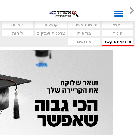
ראשי
חדשות אשדוד
קהילות
חצרות
חינוך
בריאות
צרכנות ועסקים
לוחות
צרו איתנו קשר
אירועים