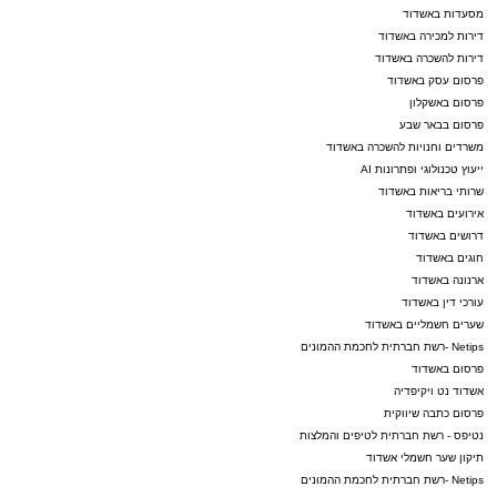
מסעדות באשדוד
דירות למכירה באשדוד
דירות להשכרה באשדוד
פרסום עסק באשדוד
פרסום באשקלון
פרסום בבאר שבע
משרדים וחנויות להשכרה באשדוד
ייעוץ טכנולוגי ופתרונות AI
שרותי בריאות באשדוד
אירועים באשדוד
דרושים באשדוד
חוגים באשדוד
ארנונה באשדוד
עורכי דין באשדוד
שערים חשמליים באשדוד
Netips -רשת חברתית לחכמת ההמונים
פרסום באשדוד
אשדוד נט ויקיפדיה
פרסום כתבה שיווקית
נטיפס - רשת חברתית לטיפים והמלצות
תיקון שער חשמלי אשדוד
Netips -רשת חברתית לחכמת ההמונים