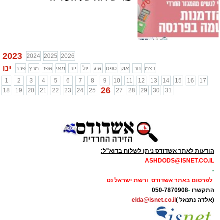
2023
2024
2025
2026
ינו
דצמ
נוב
אוק
ספט
אוג
יול
יונ
מאי
אפר
מרץ
פבר
1
2
3
4
5
6
7
8
9
10
11
12
13
14
15
16
17
26
18
19
20
21
22
23
24
25
27
28
29
30
31
הודעות לאתר אשדודס ניתן לשלוח בדוא"ל:
ASHDODS@ISNET.CO.IL
-
לפרסום באתר אשדודס ורשת ישראל נט
התקשרו
-
050-7870908
(אלדה נתנאל )
elda@isnet.co.il