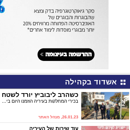
אשדוד בקהילה
כשהרב ליבוביץ יורד לשטח
בכירי המחלקות בעיריה הוזמנו היום בידי הרב אברהם ליבוביץ לסיור ברובע ז', במהלכו עמדו על הצרכים ובחנו תוכנית לביצוע שיפורים נרחבים בגינות הציבורי
26.01.23, מנהל האתר
עוד שירות של העיריה