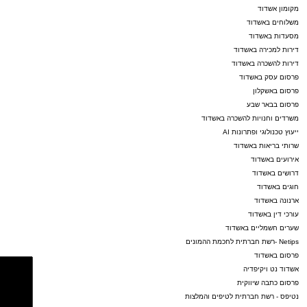
הסיוע הצמוד ל"מרכז למורשת", על התמיכה
מקומון אשדוד
משלוחים באשדוד
והדאגה לכל פרט, יישר כח עצום".
מסעדות באשדוד
דירות למכירה באשדוד
דירות להשכרה באשדוד
פרסום עסק באשדוד
מעוניינים להגיב? לדווח ? צרו איתנו קשר במייל -
פרסום באשקלון
פרסום בבאר שבע
ASHDODS@ISNET.CO.IL
משרדים וחנויות להשכרה באשדוד
ייעוץ טכנולוגי ופתרונות AI
שרותי בריאות באשדוד
אירועים באשדוד
דרושים באשדוד
חוגים באשדוד
ארנונה באשדוד
עורכי דין באשדוד
שערים חשמליים באשדוד
Netips -רשת חברתית לחכמת ההמונים
פרסום באשדוד
אשדוד נט ויקיפדיה
פרסום כתבה שיווקית
נטיפס - רשת חברתית לטיפים והמלצות