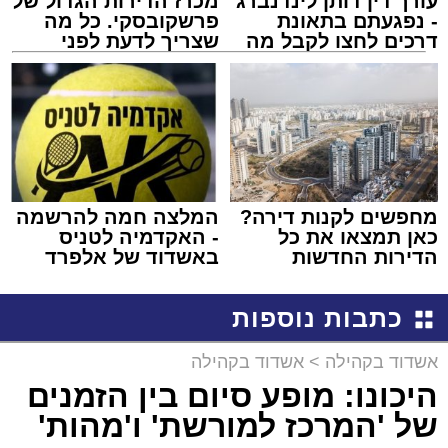
עורך דין דותן לינדנברג
מכרז הדירות הגדול של
- נפגעתם בתאונת
פרשקובסקי. כל מה
דרכים לחצו לקבל מה
שצריך לדעת לפני
שמגיע לכם
שמגישים הצעה לדירה
באשדוד
מחפשים לקנות דירה?
המלצה חמה להרשמה
כאן תמצאו את כל
- האקדמיה לטניס
הדירות החדשות
באשדוד של אלפרד
למכירה באשדוד >>>
קריאולנסקי - לילדים
כתבות נוספות
אשדוד בקהילה
>
אשדוד בקהילה
היכונו: מופע סיום בין הזמנים
של 'המרכז למורשת' ו'מהות'