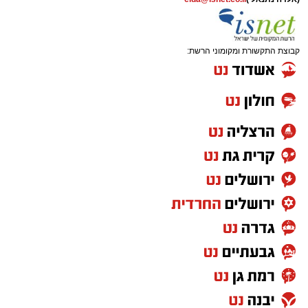
שבהם לומדים מאות בחורי ישיבות ומתעלים
בתורה גם בימי החופש.
קבוצת התקשורת ומקומוני הרשת:
במופע סיום בין הזמנים שישולב עם מלווה מלכה
מוזיקלי יופיעו על במה אחת ענקי הזמר והרגש,
בנצי שטיין, יצחק בן ארזה ושמוליק קליין בליווי
תזמורת מורחבת בניצוחו של מאסטרו דני אבידני.