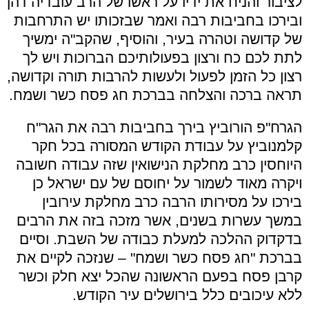
לציבור והניח את ידיו על ראשו של הרב עובדיה דהן
ובירכו בחביבות רבה ואמר שבזכותו יש התרחבות
של קדושה וטהרה בעיר, והוסיף, שהקב"ה ימשיך
לתת לכם כח ורצון בפעולותיכם הברוכות ויש לך
רצון כל הזמן לפעול ולעשות להרבות תורה וקדושה,
תראה ברכה והצלחה בברכת חג פסח כשר ושמח.
הגרח"פ הורוביץ בירך בחביבות רבה את הגר"ח
קלמנוביץ על עבודת הקודש המסורה בכל חקר
היוחסין כרב מחלקת הנישואין שזה עבודה חשובה
ויקרה מאוד לשמור על יחוסם של עם ישראל כן
בירכו על מסירותו הרבה כרב מחלקת עירובין
במשך עשרות בשנים, אשר מזכה בזה את הרבים
בדקדוק ההלכה למעלת כבודה של השבת. וסיים
בברכת "חג פסח כשר ושמח" – שנזכה לקיים את
קרבן פסח בפעם הראשונה שהכל יצא חלק וכשר
ללא עיכובים כלל בירושלים עיר הקודש.