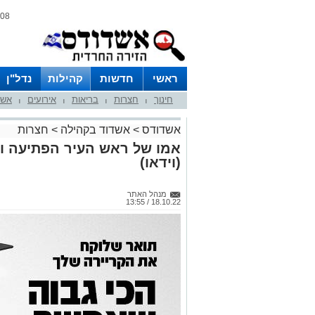
08 אוגוסט 2026 / 10:41
ראשי
חדשות
קהילות
נדל"ן
חינוך
חצרות
בריאות
אירועים
אשד
|
|
|
|
אשדודס
>
אשדוד בקהילה
>
חצרות
אמו של ראש העיר הפתיעה וב
(וידאו)
מנהל האתר
18.10.22 / 13:55