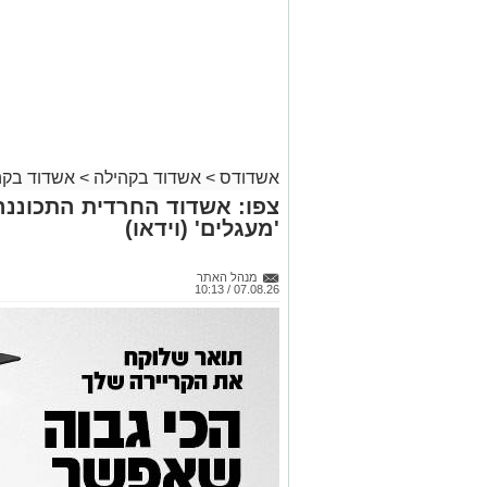
אשדודס
>
אשדוד בקהילה
>
אשדוד בקה
צפו: אשדוד החרדית התכוננה
'מעגלים' (וידאו)
מנהל האתר
07.08.26 / 10:13