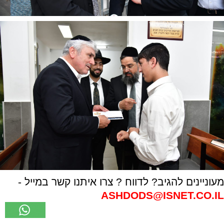
מעוניינים להגיב? לדווח ? צרו איתנו קשר במייל -
ASHDODS@ISNET.CO.IL