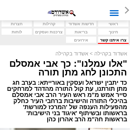
ראשי
חדשות אשדוד
קהילות
חצרות
חינוך
בריאות
צרכנות ועסקים
לוחות
צרו איתנו קשר
אירועים
אשדוד בקהילה
>
אשדוד בקהילה
"אלו עמלנו": כך אבי אמסלם
התכונן לחג מתן תורה
כד יתבין ישראל ועסקין באורייתא: בערב חג
מתן תורתנו, עת קול התורה מהדהד למרחקים
סייר אמש מ"מ ראש העיר הרב אבי אמסלם
בהיכלי התורה והישיבות ברחבי העיר כחלק
מהפעילות הענפה של 'המרכז למורשת'
בראשותו ובשיתוף 'איגוד בני הישיבות'
בראשות חה"מ הרב אהרון כהן