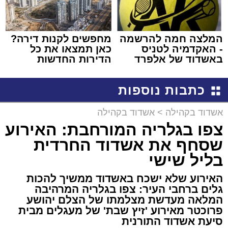
המלצה חמה להרשמה
מחפשים לקנות דירה?
- האקדמיה לטניס
כאן תמצאו את כל
באשדוד של אלפרד
הדירות החדשות
קריאולנסקי - לילדים
למכירה באשדוד >>>
כתבות נוספות
אשדוד בקהילה
>
אשדוד בקהילה
צפו בגלריה המורחבת: האירוע
שסחף את אשדוד החרדית
בליל שישי
האירוע שלא ישכח באשדוד ממשיך להכות
גלים ברחבי העיר: צפו בגלריה המרהיבה
המלאה מעדשת מצלמתו של הצלם יהושע
פרוכטר מאירוע 'זיץ שבת' של מעגלים מבית
סיעת אשדוד התורנית