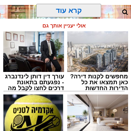
קרא עוד
אולי יעניין אותך גם
מחפשים לקנות דירה?
עורך דין דותן לינדנברג
כאן תמצאו את כל
- נפגעתם בתאונת
הדירות החדשות
דרכים לחצו לקבל מה
למכירה באשדוד >>>
שמגיע לכם
צילום: יהושע פרוכטר
מערכת האתר / 00:35 09.08.26