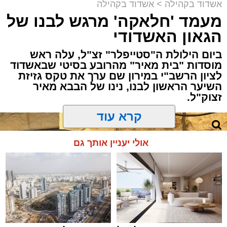
תוך האווירה השבתית של חצרות הקודש.
אשדוד בקהילה
>
אשדוד בקהילה
זיע"א.
מעמד 'חלאקה' מרגש לבנו של
הציבור הענק שהשתתף באירוע הודה למארגנים
הגאון האשדודי
ובראשם הרב אפרים וובר המשנה לראש העיר
ביום הילולת ה"סטייפלר" זצ"ל, עלה ראש
אשדוד ולכלל צוות 'מעגלים' שהפיקו אירוע משובח
מוסדות "בית מאיר" מהרובע בסיטי שבאשדוד
באווירה חסידית מפוארת.
לציון הרשב"י במירון שם ערך את טקס גזיזת
השיער הראשון לבנו, נינו של הבבא מאיר
זצוק"ל.
קרא עוד
המעמד, שהתקיים ביוזמת 'מעגלים', נערך
אולי יעניין אותך גם
בראשות בעל המנגן ר' דודי קאליש, שידוע
בכישרונו להגיש יצירות עומק ברגש יהודי לוהט
ופנימי, כשלצידו ליד השולחן הסיבו, חבושי
שטריימלך, מקהלת "נגינה" המפוארת בליווי הרכב