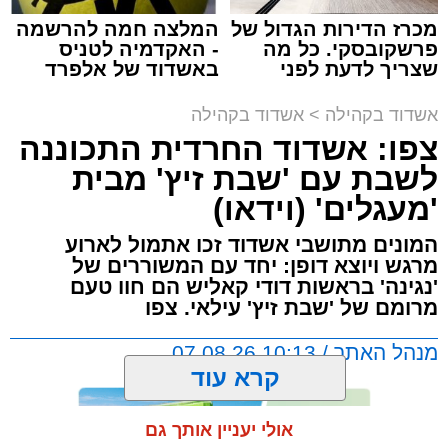
מכרז הדירות הגדול של
המלצה חמה להרשמה
פרשקובסקי. כל מה
- האקדמיה לטניס
שצריך לדעת לפני
באשדוד של אלפרד
שמגישים הצעה לדירה
קריאולנסקי - לילדים
תגים:
אשדוד
,
קאליש
,
מעגלים
באשדוד
אשדוד בקהילה
>
אשדוד בקהילה
צפו: אשדוד החרדית התכוננה
האירוע שלא ישכח באשדוד ממשיך להכות גלים
לשבת עם 'שבת זיץ' מבית
ברחבי העיר: צפו בגלריה המרהיבה המלאה
'מעגלים' (וידאו)
מעדשת מצלמתו של הצלם יהושע פרוכטר
מאירוע 'זיץ שבת' של מעגלים מבית סיעת אשדוד
המונים מתושבי אשדוד זכו אתמול לארוע
התורנית.
מרגש ויוצא דופן: יחד עם המשוררים של
'נגינה' בראשות דודי קאליש הם חוו טעם
מרומם של 'שבת זיץ' עילאי. צפו
הערב המרגש החל בשירת אחדות בניהולו של ר'
דוד קאליש ותזמורת נגינה, משולבת בזיץ לכבוד
מנהל האתר / 10:13 07.08.26
שבת קודש.
קרא עוד
לאחר מכן הרב קאליש הלחין לחן חדש לימים
אולי יעניין אותך גם
הנוראים יחד עם מאות מתושבי אשדוד.