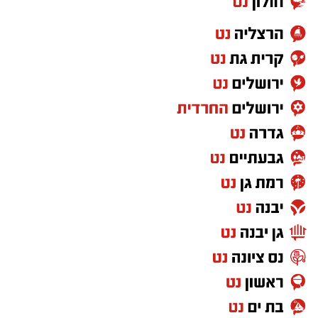
בו רבות.
הגר"ש טולידאנו החל בתפילה בתוך אוהל הציון
יחד עם בנו נ"י. לאחר מכן, פנה לרחבת הציון
בסמוך להדלקות ל"ג בעומר, שם גזז את מחלפות
ראשו של בנו לראשונה וכיבד עוד ידידים בגזיזת
השיער, תוך כדי שבירכוהו שזכות אבות השושלת
הקדושה לאדמור"י ורבני משפחת אבוחצירא תגן
בעדו, וכי יגדל ויאיר את עיני ישראל בתורה, יראת
שמים וחסידות.
משם פנה לחדר הסמוך לצורך הדלקת נרות לכבוד
התנא רשב"י.
בהמשך המעמד ערכו המשתתפים ברכת "לחיים",
ובמסגרתה בירך הגר"ש טולידאנו את הקהל
בברכת לחיים טובים ולשלום.
יצוין כי ביום הילולה זה פקדו את ציון התנא רשב"י