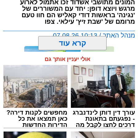
המונים מתושבי אשדוד זכו אתמול לארוע
מרגש ויוצא דופן: יחד עם המשוררים של
'נגינה' בראשות דודי קאליש הם חוו טעם
מרומם של 'שבת זיץ' עילאי. צפו
מנהל האתר / 10:13 07.08.26
קרא עוד
אולי יעניין אותך גם
תגים:
אשדוד
,
מעגלים
,
דודי קאליש
עורך דין דותן לינדנברג
מחפשים לקנות דירה?
- נפגעתם בתאונת
כאן תמצאו את כל
דרכים לחצו לקבל מה
הדירות החדשות
שמגיע לכם
למכירה באשדוד >>>