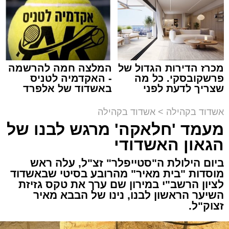
זה היה ארוע יוצא דופן. בלי מילים.
במשך שעות ארוכות של ליל שישי, נהנו המונים
מתושבי אשדוד מהארוע המרכזי של 'מעגלים'.
ואכן, כפי שהובטח, לא היה מדובר במופע שגרתי,
מכרז הדירות הגדול של
המלצה חמה להרשמה
פרשקובסקי. כל מה
- האקדמיה לטניס
אלא במעמד של טיש חסידי אותנטי, שהצליח
שצריך לדעת לפני
באשדוד של אלפרד
לסחוף אליו את ההמונים מעומק ימי החולין - אל
שמגישים הצעה לדירה
קריאולנסקי - לילדים
תוך האווירה השבתית של חצרות הקודש.
באשדוד
אשדוד בקהילה
>
אשדוד בקהילה
מעמד 'חלאקה' מרגש לבנו של
הגאון האשדודי
ביום הילולת ה"סטייפלר" זצ"ל, עלה ראש
מוסדות "בית מאיר" מהרובע בסיטי שבאשדוד
לציון הרשב"י במירון שם ערך את טקס גזיזת
השיער הראשון לבנו, נינו של הבבא מאיר
זצוק"ל.