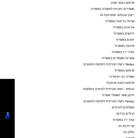
פרסום בבאר שבע
משרדים וחנויות להשכרה באשדוד
ייעוץ טכנולוגי ופתרונות AI
שרותי בריאות באשדוד
אירועים באשדוד
דרושים באשדוד
חוגים באשדוד
ארנונה באשדוד
עורכי דין באשדוד
שערים חשמליים באשדוד
Netips -רשת חברתית לחכמת ההמונים
פרסום באשדוד
אשדוד נט ויקיפדיה
פרסום כתבה שיווקית
נטיפס - רשת חברתית לטיפים והמלצות
תיקון שער חשמלי אשדוד
Netips -רשת חברתית לחכמת ההמונים
מסלולים לטיולים
טיולים בדרום
עורך דין באשדוד
קריית גת נט
חולון נט