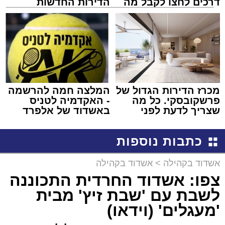
דרכים לחצו לקבל מה
הדירות החדשות
שמגיע לכם
למכירה באשדוד >>>
מכרז הדירות הגדול של
המלצה חמה להרשמה
פרשקובסקי. כל מה
- האקדמיה לטניס
שצריך לדעת לפני
באשדוד של אלפרד
שמגישים הצעה לדירה
קריאולנסקי - לילדים
באשדוד
כתבות נוספות
אשדוד בקהילה
>
אשדוד בקהילה
צפו: אשדוד החרדית התכוננה
לשבת עם 'שבת זיץ' מבית
'מעגלים' (וידאו)