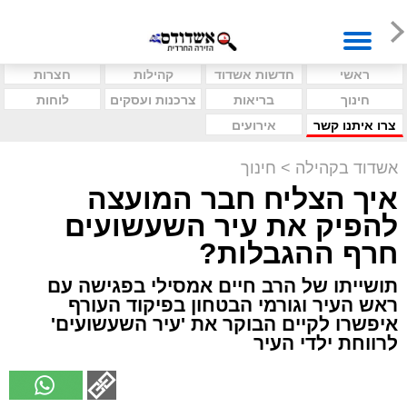
ראשי
חדשות אשדוד
קהילות
חצרות
חינוך
בריאות
צרכנות ועסקים
לוחות
צרו איתנו קשר
אירועים
אשדוד בקהילה
>
חינוך
איך הצליח חבר המועצה
להפיק את עיר השעשועים
חרף ההגבלות?
תושייתו של הרב חיים אמסילי בפגישה עם
ראש העיר וגורמי הבטחון בפיקוד העורף
איפשרו לקיים הבוקר את 'עיר השעשועים'
לרווחת ילדי העיר