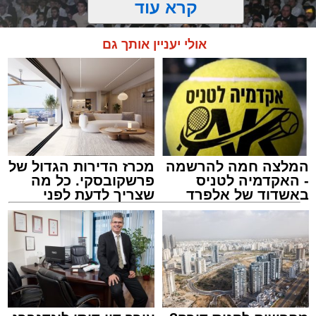
קרא עוד
אולי יעניין אותך גם
המלצה חמה להרשמה
מכרז הדירות הגדול של
- האקדמיה לטניס
פרשקובסקי. כל מה
באשדוד של אלפרד
שצריך לדעת לפני
זיץ המרכז למורשת
קריאולנסקי - לילדים
שמגישים הצעה לדירה
באשדוד
מנהל האתר / 08:55 09.08.26