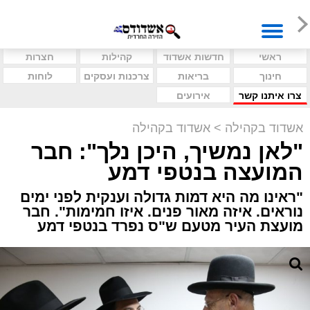
ראשי
חדשות אשדוד
קהילות
חצרות
חינוך
בריאות
צרכנות ועסקים
לוחות
צרו איתנו קשר
אירועים
אשדוד בקהילה
>
אשדוד בקהילה
"לאן נמשיך, היכן נלך": חבר
המועצה בנטפי דמע
"ראינו מה היא דמות גדולה וענקית לפני ימים
נוראים. איזה מאור פנים. איזו חמימות". חבר
מועצת העיר מטעם ש"ס נפרד בנטפי דמע