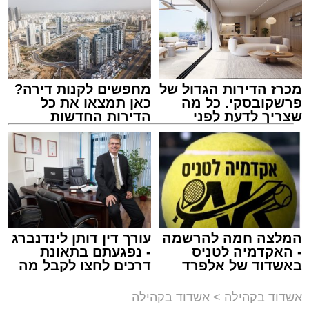
חופשת הקיץ.
במופע ששולב עם מלווה מלכה מוזיקלי הופיעו על
במה אחת אמן הרגש בנצי שטיין, הקומזיצר והיוצר
יצחק בן ארזה והזמר החסידי שמוליק קליין בליווי
מכרז הדירות הגדול של
מחפשים לקנות דירה?
תזמורת מורחבת בניצוחו של מאסטרו דני אבידני.
פרשקובסקי. כל מה
כאן תמצאו את כל
שצריך לדעת לפני
הדירות החדשות
שמגישים הצעה לדירה
למכירה באשדוד >>>
באשדוד
צילום: א' מיכאלי
מערכת האתר / 00:41 09.08.26
המלצה חמה להרשמה
עורך דין דותן לינדנברג
- האקדמיה לטניס
- נפגעתם בתאונת
באשדוד של אלפרד
דרכים לחצו לקבל מה
תגים:
אשדוד
,
פטירה
,
אלעד
קריאולנסקי - לילדים
שמגיע לכם
אשדוד בקהילה
>
אשדוד בקהילה