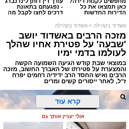
מחפשים לקנות דירה?
עורך דין דותן לינדנברג
תגים:
אבי אמסלם
,
המרכז למורשת
,
מהות
,
מני
כאן תמצאו את כל
- נפגעתם בתאונת
הדירות החדשות
דרכים לחצו לקבל מה
אזולאי
למכירה באשדוד >>>
שמגיע לכם
אשדוד בקהילה
>
אשדוד בקהילה
לקראת סיום בין הזמנים נערך אמש מופע סיום בין
מזכה הרבים באשדוד יושב
הזמנים ומלווה מלכה על ידי "המרכז למורשת"
'שבעה' על פטירת אחיו שהלך
בראשות מ"מ ראש העיר הרב אבי אמסלם בשיתוף
הרשות העירונית 'מהות' בראשות יו"ר הדירקטוריון
לעולמו בדמי ימיו
חבר מועצת העיר הרב מני אזולאי ומנכ"לית
במוצאי שבת קודש הגיעה השמועה הקשה
הרשות הגב' סימונה מורלי - בהשתתפות למעלה
והמצערת על פטירתו של האברך החשוב, מזכה
מאלף בחורי ישיבות, אברכים ותושבי העיר שגדשו
הרבים ואיש החסד הרב ידידיה רחמים יפרח
ז"ל, לאחר ייסורים קשים ומרים
את אולם הפיס גור ברובע ז׳.
האירוע הענק התקיים כאמור ע"י 'המרכז למורשת'
קרא עוד
ובשיתוף רשת ישיבות בין הזמנים 'חזון עובדיה'
מבית הרשות העירונית 'מהות' במסגרתה פועלות
אולי יעניין אותך גם
עשרות נקודות של ישיבות בין הזמנים ברחבי העיר
שבהם לומדים מאות בחורי ישיבות במהלך