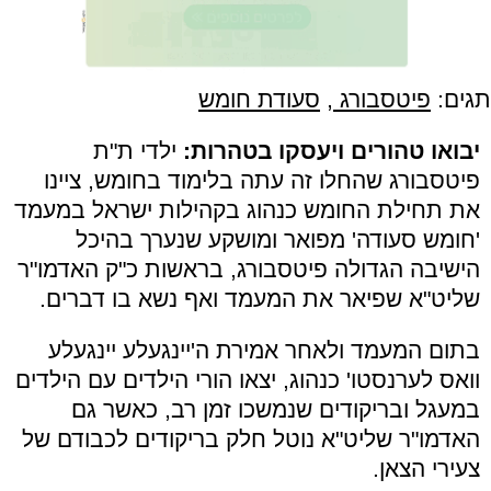
תגים:
פיטסבורג
,
סעודת חומש
יבואו טהורים ויעסקו בטהרות:
ילדי ת"ת
פיטסבורג שהחלו זה עתה בלימוד בחומש, ציינו
את תחילת החומש כנהוג בקהילות ישראל במעמד
'חומש סעודה' מפואר ומושקע שנערך בהיכל
הישיבה הגדולה פיטסבורג, בראשות כ"ק האדמו"ר
שליט"א שפיאר את המעמד ואף נשא בו דברים.
בתום המעמד ולאחר אמירת ה'יינגעלע יינגעלע
וואס לערנסטו' כנהוג, יצאו הורי הילדים עם הילדים
במעגל ובריקודים שנמשכו זמן רב, כאשר גם
האדמו"ר שליט"א נוטל חלק בריקודים לכבודם של
צעירי הצאן.