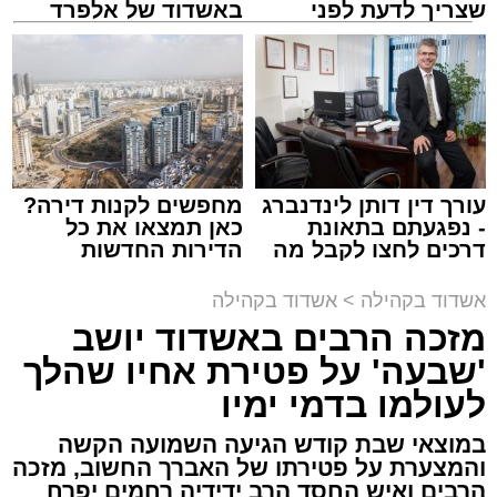
שצריך לדעת לפני
באשדוד של אלפרד
זיץ המרכז למורשת
שמגישים הצעה לדירה
קריאולנסקי - לילדים
באשדוד
מנהל האתר / 08:55 09.08.26
עורך דין דותן לינדנברג
מחפשים לקנות דירה?
תגים:
אבי אמסלם
,
המרכז למורשת
,
מהות
,
מני
- נפגעתם בתאונת
כאן תמצאו את כל
דרכים לחצו לקבל מה
הדירות החדשות
אזולאי
שמגיע לכם
למכירה באשדוד >>>
אשדוד בקהילה
>
אשדוד בקהילה
לקראת סיום בין הזמנים נערך אמש מופע סיום בין
מזכה הרבים באשדוד יושב
הזמנים ומלווה מלכה על ידי "המרכז למורשת"
'שבעה' על פטירת אחיו שהלך
בראשות מ"מ ראש העיר הרב אבי אמסלם בשיתוף
הרשות העירונית 'מהות' בראשות יו"ר הדירקטוריון
לעולמו בדמי ימיו
חבר מועצת העיר הרב מני אזולאי ומנכ"לית
במוצאי שבת קודש הגיעה השמועה הקשה
הרשות הגב' סימונה מורלי - בהשתתפות למעלה
והמצערת על פטירתו של האברך החשוב, מזכה
מאלף בחורי ישיבות, אברכים ותושבי העיר שגדשו
הרבים ואיש החסד הרב ידידיה רחמים יפרח