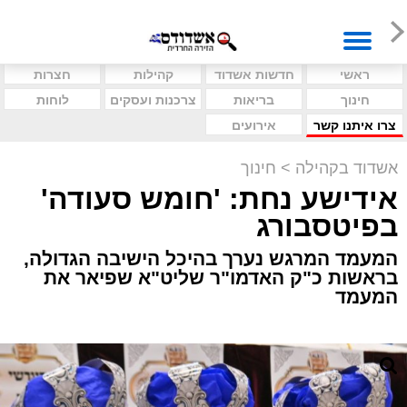
ראשי
חדשות אשדוד
קהילות
חצרות
חינוך
בריאות
צרכנות ועסקים
לוחות
צרו איתנו קשר
אירועים
אשדוד בקהילה
>
חינוך
אידישע נחת: 'חומש סעודה'
בפיטסבורג
המעמד המרגש נערך בהיכל הישיבה הגדולה,
בראשות כ"ק האדמו"ר שליט"א שפיאר את
המעמד