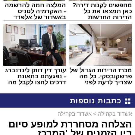
מחפשים לקנות דירה?
המלצה חמה להרשמה
כאן תמצאו את כל
- האקדמיה לטניס
הדירות החדשות
באשדוד של אלפרד
למכירה באשדוד >>>
קריאולנסקי - לילדים
מכרז הדירות הגדול של
עורך דין דותן לינדנברג
פרשקובסקי. כל מה
- נפגעתם בתאונת
שצריך לדעת לפני
דרכים לחצו לקבל מה
שמגישים הצעה לדירה
שמגיע לכם
באשדוד
כתבות נוספות
אשדוד בקהילה
>
אשדוד בקהילה
הצלחה מסחררת למופע סיום
בין הזמנים של 'המרכז