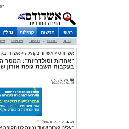
07 אוגוסט 2026 / 11:09
ראשי
חדשות
קהילות
נדל"ן
חינוך
חצרות
בריאות
אירועים
אשד
|
|
|
|
אשדודס
>
אשדוד בקהילה
>
אשדוד בקה
"אחדות וסולדריות": המסר 
בעקבות השבת גופת אורון שא
מערכת האתר
19.01.25 / 10:20
תגים:
לסרי
,
אורון שאול הי"ד
"עלינו לזכור שעוד נכונה לנו תקופה