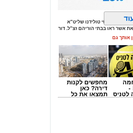
וד
הגאון רבי ישי טולידנו שליט"א
את אשר ראו בבתי הוריהם זצ"ל. דור
ן אותך גם
מה
מחפשים לקנות
-
דירה? כאן
לטניס
תמצאו את כל
של
הדירות החדשות
למכירה באשדוד
י -
>>>