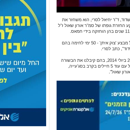
וד, ד"ר יחיאל לסרי, הוא משחזר את
 החזרת גופתו של סמ"ר אורון שאול ז"ל
"אני זוכר היטב את הימים הקשים ההם של מבצע 'צוק איתן' - 50 ימי לחימה בהם
וד", כתב לסרי.
"זוכר במיוחד את הרגעים הקשים ביום ה-20 ביולי 2014, בהם קיבלנו את הבשורה
המרה על נפילתו של בן אשדוד בן ואנונו ז"ל עם עוד 5 חיילים בקרב בסג'עייה,
רון שאול".