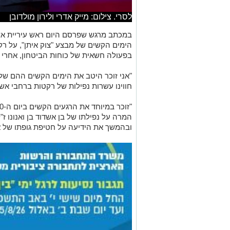
לסרי. צילום: מייק אדרי ולירון מולדובן
במכתב מרגש שפרסם היום ראש עיריית אשד
הימים הקשים של מבצע "צוק איתן", על רקע
בפעולה חשאית של כוחות הביטחון, אחרי 11 שנים בהן הוחזקה בידי חמאס.
חווינו עשרות נפילות של רקטות ברחבי אשד
ובהמשך את הידיעה על חטיפת גופתו של או