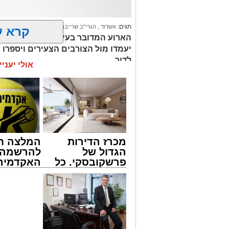
תגים:
אשדוד
,
הגרי"ב שרייבר
,
מעגלים
קרא ע
הארוע המדובר בעיר: הגרי"ב שרייבר ו
יעמדו מול הצורבים הצעירים ויספרו 
לדור
אולי יעניי
מכרז הדירות
המלצה ח
הגדול של
להרשמה 
פרשקובסקי. כל
האקדמיה 
מה שצריך לדעת
באשדוד 
לפני שמגישים
אלפרד
הצעה לדירה
קריאולנסק
באשדוד
לילדים