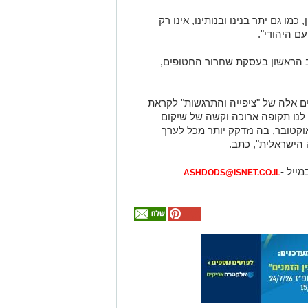
ו גם יתר בנינו ובנותינו, אינו רק
ם היהודי".
לב הראשון בעסקת שחרור החטופים,
ם אלה של "ציפייה והתרגשות" לקראת
 לנו תקופה ארוכה וקשה של שיקום
 והחברה הישראלית מאסון ה-7 באוקטובר, בה נזדקק יותר מכל לערך
הישראלית", כתב.
מייל -
ASHDODS@ISNET.CO.IL
אולי
יעניין
אותך
גם
המלצה חמה
מכרז הדירות
מחפשים לקנות