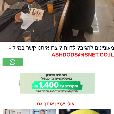
מעוניינים להגיב? לדווח ? צרו איתנו קשר במייל -
ASHDODS@ISNET.CO.IL
אולי יעניין אותך גם