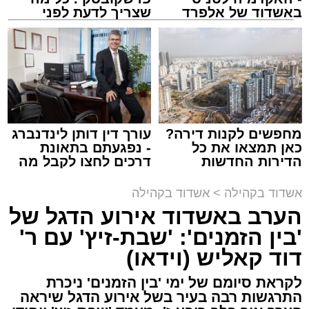
באשדוד של אלפרד
שצריך לדעת לפני
קריאולנסקי - לילדים
שמגישים הצעה לדירה
באשדוד
במהלך הערב יישאו דברי ברכה מ"מ ראש העיר
מחפשים לקנות דירה?
עורך דין דותן לינדנברג
וומונה המרכז למורשת הרב אבי אמסלם וחבר
כאן תמצאו את כל
- נפגעתם בתאונת
מועצת העיר יו"ר מהות הרב מני אזולאי.
הדירות החדשות
דרכים לחצו לקבל מה
למכירה באשדוד >>>
שמגיע לכם
האירוע יתקיים במוצ"ש פרשת ראה, בשעה 21:30
אשדוד בקהילה
>
אשדוד בקהילה
באולם הפיס גור ברובע ז׳.
הערב באשדוד אירוע הדגל של
'בין הזמנים': 'שבת-זיץ' עם ר'
הערב למעשה יסמן את תחילת סיום שורת אירועי
דוד קאליש (וידאו)
צילום: א' מיכאלי
הקיץ הייחודית של המרכז למורשת שנפרסו על פני
השבועיים האחרונים ויימשכו גם בשבוע הבא, עד
לקראת סיומם של ימי 'בין הזמנים' ניכרת
התרגשות רבה בעיר בשל אירוע הדגל שיראה
לקראת יום הילולא קדישא של הרה"ק רבי אהרון
ראש חודש אלול. פעילויות שזכו לשבחים רבים.