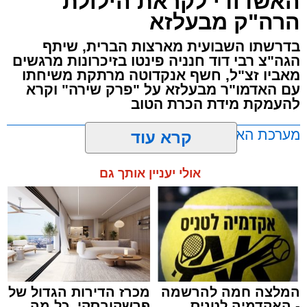
האשדודי לקראת הילולת
'מהות' בראשות חבר מועצת העיר הרב מני אזולאי.
הרה"ק מבעלזא
האירוע הענק יתקיים כאמור ע"י 'המרכז למורשת'
בדרשתו השבועית מארצות הברית, שיתף
ובשיתוף רשת ישיבות בין הזמנים 'חזון עובדיה'
הגה"צ רבי דוד חנניה פינטו בזיכרונות מרגשים
מבית הרשות העירונית 'מהות' במסגרתה פועלות
מאביו זצ"ל, חשף אנקדוטה מרתקת משיחתו
עשרות נקודות של ישיבות בין הזמנים ברחבי העיר
עם האדמו"ר מבעלזא על "פרק שירה" וקרא
להעמקת מידת הכרת הטוב
שבהם לומדים מאות בחורי ישיבות ומתעלים
בתורה גם בימי החופש.
מערכת האתר / 00:23 06.08.26
קרא עוד
במופע סיום בין הזמנים שישולב עם מלווה מלכה
אולי יעניין אותך גם
מוזיקלי יופיעו על במה אחת ענקי הזמר והרגש,
בנצי שטיין, יצחק בן ארזה ושמוליק קליין בליווי
תזמורת מורחבת בניצוחו של מאסטרו דני אבידני.
תגים:
אשדוד
,
בעלזא
,
הילולא
המלצה חמה להרשמה
מכרז הדירות הגדול של
- האקדמיה לטניס
פרשקובסקי. כל מה