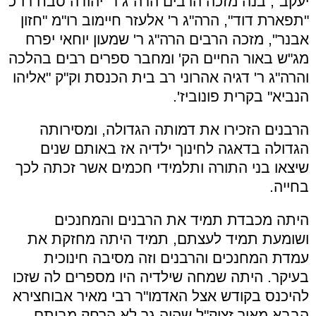
יעקב", בנה מזכה הרבים הרה"ג ר' יהודה סבח רו"כ
"תפארת דוד", הרה"ג ר' אלעזר חיימוב רו"מ "חזון
אבנר", מזכה הרבים הרה"ג ר' שמעון יוחאי יפרח
מג"ש באור החיים הק' ומחבר ספרים רבים בהלכה
והרה"ג ר' דגיה אהרוני רב בית הכנסת וק"ק "אליהו
הנביא" בקרית פונוביז'.
הרבנים הזכירו את דמותה הגדולה, ומסירותה
הגדולה בדאגה לחינוך ילדיה אז באותם שנים
שיצאו בני התורה ותלמידי חכמים אשר זכתה לכך
בחייה.
היתה מכבדת תמיד את הרבנים והמחנכים
ושומעת תמיד לעצתם, תמיד היתה מחזקת את
עמדת המחנכים והרבנים וזה מסיבה חינוכית
בעיקר. היתה שמחה שילדיה היו מספרים לה שזכו
להיכנס בקודש אצל האדמו"ר רבי מאיר אבוחצירא
הבבא מאיר זצוק"ל שהיה גר לא הרחק מביתם.