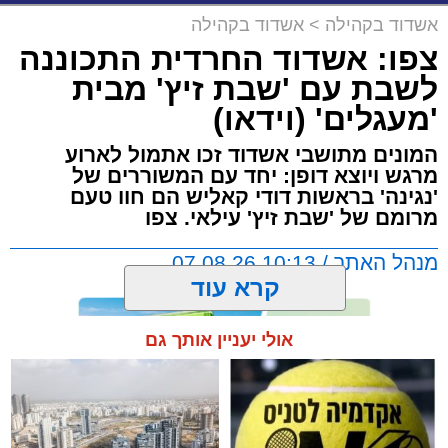
אשדוד בקהילה
>
אשדוד בקהילה
צפו: אשדוד החרדית התכוננה
לשבת עם 'שבת זיץ' מבית
'מעגלים' (וידאו)
המונים מתושבי אשדוד זכו אתמול לארוע
מרגש ויוצא דופן: יחד עם המשוררים של
'נגינה' בראשות דודי קאליש הם חוו טעם
מרומם של 'שבת זיץ' עילאי. צפו
מנהל האתר / 10:13 07.08.26
קרא עוד
אולי יעניין אותך גם
תגים:
אשדוד
,
מעגלים
,
דודי קאליש