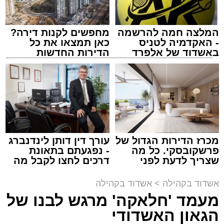
המלצה חמה להרשמה
מחפשים לקנות דירה?
- האקדמיה לטניס
כאן תמצאו את כל
באשדוד של אלפרד
הדירות החדשות
קריאולנסקי - לילדים
למכירה באשדוד >>>
זה היה ארוע יוצא דופן. בלי מילים.
במשך שעות ארוכות של ליל שישי, נהנו המונים
מתושבי אשדוד מהארוע המרכזי של 'מעגלים'.
ואכן, כפי שהובטח, לא היה מדובר במופע שגרתי,
מכרז הדירות הגדול של
עורך דין דותן לינדנברג
פרשקובסקי. כל מה
- נפגעתם בתאונת
אלא במעמד של טיש חסידי אותנטי, שהצליח
שצריך לדעת לפני
דרכים לחצו לקבל מה
לסחוף אליו את ההמונים מעומק ימי החולין - אל
שמגישים הצעה לדירה
שמגיע לכם
תוך האווירה השבתית של חצרות הקודש.
באשדוד
אשדוד בקהילה
>
אשדוד בקהילה
מעמד 'חלאקה' מרגש לבנו של
הגאון האשדודי