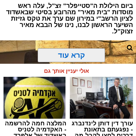
ביום הילולת ה"סטייפלר" זצ"ל, עלה ראש
מוסדות "בית מאיר" מהרובע בסיטי שבאשדוד
לציון הרשב"י במירון שם ערך את טקס גזיזת
השיער הראשון לבנו, נינו של הבבא מאיר
זצוק"ל.
קרא עוד
המעמד, שהתקיים ביוזמת 'מעגלים', נערך
אולי יעניין אותך גם
בראשות בעל המנגן ר' דודי קאליש, שידוע
בכישרונו להגיש יצירות עומק ברגש יהודי לוהט
ופנימי, כשלצידו ליד השולחן הסיבו, חבושי
שטריימלך, מקהלת "נגינה" המפוארת בליווי הרכב
מוזיקלי מורחב. ואכן, בשעות הבאות נסחפו
המשתתפים על גבי צליליה הענוגים של שבת
עורך דין דותן לינדנברג
המלצה חמה להרשמה
קודש, כשהם נהנים וחווים מקרוב את יצירות
- נפגעתם בתאונת
- האקדמיה לטניס
המופת ממיטב חצרות החסידות, בהן בעלזא,
דרכים לחצו לקבל מה
באשדוד של אלפרד