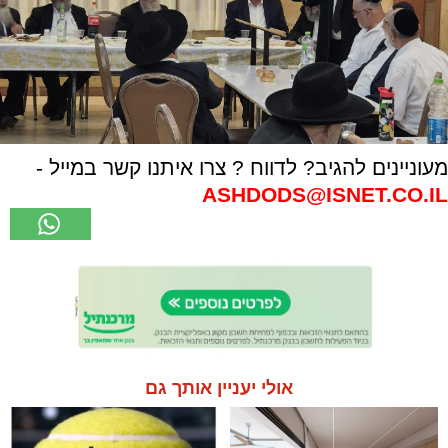
מעוניינים להגיב? לדווח ? צרו איתנו קשר במייל -
ASHDODS@ISNET.CO.IL
אולי יעניין אותך גם