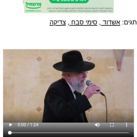
תגים:
אשדוד
,
סימי סבח
,
צדיקה