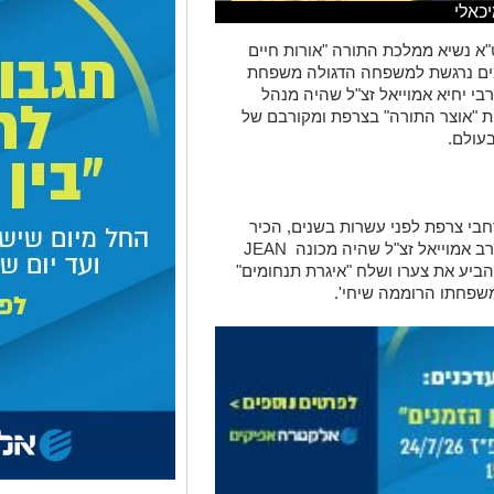
כאלי
"
א נשיא ממלכת התורה
"
אורות חיים
מים נרגשת למשפחה הדגולה משפחת
רבי יחיא אמוייאל זצ
"
ל שהיה מנהל
ת
"
אוצר התורה
"
בצרפת ומקורבם של
בעולם
.
חבי צרפת לפני עשרות בשנים, הכיר
ב אמוייאל זצ
"
ל שהיה מכונה
JEAN
הביע את צערו ושלח
"
איגרת תנחומים
"
 משפחתו הרוממה שיחי
'.