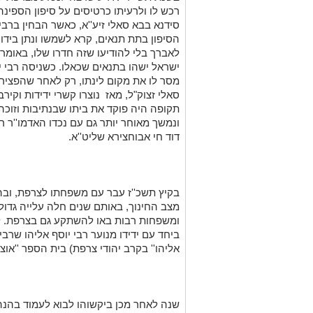
רכש לו ולרעיתו כרטיסים על סיפון הספינ
סידנא בבא סאלי זיע''א, כאשר הבחין ברב
הסיפון בתת תנאים, קרא לשמשו ונתן בידו 
לאברך בלי להודיעו שזה חדרו שלו, באומרו
ישראל ישהו בתנאים שכאלו. כשניסה רבי יח
מסר לו את מקום לינתו, רק לאחר שהפציר 
סאלי זצוק
"
ל, מאז נוצרו קשרי ידידות וקיר
תקופה היה פוקד את ביתו שבנתיבות וזוכ
ונמשך מאוחר יותר גם עם נכדו האדמו''ר רבי
דוד חי אבוחצירא שליט''א
.
בקיץ תשכ''ז עבר עם משפחתו לצרפת, ובהג
מצב החינוך, באותם שנים חלה עלייה גדול
ומשפחות רבות באו להשתקע גם בצרפת. ל
ביחד עם ידידו מנוער רבי יוסף אליהו שרב
אליהו'' בקרב יהודי צרפת) בית הספר ''אוצר התור
שנה לאחר מכן ביקשוהו לבוא לעמוד בהנהל