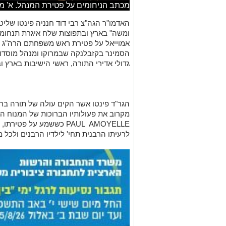
מכתב הניחומים על פטירת המנהל. א' מי
האדמו
"
ר הגה
"
צ רבי דוד חנניה פינטו שליט
ומשה
"
בארץ ובתפוצות שלח איגרת תנחו
אמוייאל על פטירת ראש משפחתם הרה
"
ג 
הסמינר בקזבלנקה שבמרוקו ומנהל מוסדו
גדולי אדירי התורה, ראשי הישיבות בארץ ו
הגר
"
ד פינטו אשר הקים עולה של תורה בר
מקרוב את פעולותיו הברוכות של המנוח הר
PAUL AMOYELLE
כששמע על פטירתו, 
לרעיתו הרבנית תחי' לילדיו הרבנים ולכל