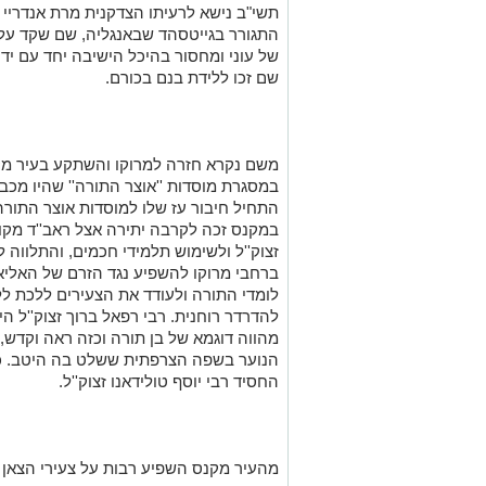
תשי
"
ב נישא לרעיתו הצדקנית מרת אנדריי 
התגורר בגייטסהד שבאנגליה, שם שקד על
של עוני ומחסור בהיכל הישיבה יחד עם יד
שם זכו ללידת בנם בכורם
.
משם נקרא חזרה למרוקו והשתקע בעיר מק
במסגרת מוסדות ''אוצר התורה'' שהיו מכב
התחיל חיבור עז שלו למוסדות אוצר התורה
במקנס זכה לקרבה יתירה אצל ראב''ד מקוד
זצוק''ל ולשימוש תלמידי חכמים, והתלווה ל
ברחבי מרוקו להשפיע נגד הזרם של האלי
לומדי התורה ולעודד את הצעירים ללכת ללמ
להדרדר רוחנית. רבי רפאל ברוך זצוק''ל הי
מהווה דוגמא של בן תורה וכזה ראה וקדש, 
הנוער בשפה הצרפתית ששלט בה היטב. כמו
החסיד רבי יוסף טולידאנו זצוק''ל
.
מהעיר מקנס השפיע רבות על צעירי הצאן ל