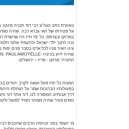
באיגרת כתב הגה
"
צ רבי דוד חנניה פינטו
על פטירתו של האי גברא רבה שהיה מגדול
במרוקו ובצרפת, כל ימי חייו היו שרשרת 
זכה לחנך ילדי ישראל ולהעמיד אלפי תלמיד
עינו האיר פניו לכל אדם בסבר פנים יפות 
שהיה ידוע בכינויו
-JEAN PAUL AMOYELLE
התורה
"
מרוקו - פריז – ירושלים
.
המנוח כל ימיו פעל ועשה לקרב יהודים בכ
בפעולותיו הברוכות שמר על הגחלת היהודי
דרך אבותינו המסורה לנו, דור אחר דור ו
כאדם צעיר שהיה ממהר תמיד לפעול ולעש
מי יעמוד בפני זכויותיו הרבים שהכניס ר
בפעולותיו הנשגבות, אשריו ואשרי חלקו
!