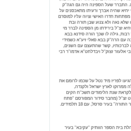
ה. התברר שעל הספינה היה גם הגה''ק
י יחיא שהיה אברך ורעיתו מתאכסנים על
מפתחות חדרו האישי וציוה עליו למוסרם
 שלא נאה ולא צנוע שבן תורה ובת
יא זצ''ל בירידתו מן הספינה לברר מי
רבות, גילה לו שכך הורה סידנא בבא
בה עם הרה''ק בבא סאלי זיע''א כשמידי
ה לברכותיו, קשר שהתעצם עם השנים,
 אלעזר זצוק''ל ויבדלחט''א אדמו''ר רבי
יעו לפריז מיד נטל על שכמו לרומם את
ה ממרוקו לארץ ישראל ולקנדה,
קראת שנת הלימודים תשכ''ח הקים
יט זצ''ל (מחבר סידור המפורסם ''פתח
ה'' בעיר סרסל, עם 18 תלמידים
.
ת בית הספר הוותיק ''עקיבא'' בעיר