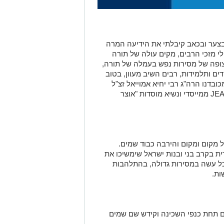
: בצער ובכאב קיבלתי את הידיעה המרה
י מזכי הרבים, מקים עולה של תורה
רצופה של מסירות נפש בעמלה של תורה,
ים ותלמידות, רבים השיב מעוון, בטוב
מכובדנו הרה
"
ג רבי יחיא אמוייאל זצ
"
ל
ממייסדי ונשיא מוסדות
"
אוצר
ל מקום ומקום והירבה כבוד שמים.
ת בקרב בני ובנות ישראל שימשיכו את
הכל עשה במסירות גדולה, בהתלהבות
ות
.
בים תחת כנפי השכינה וקידש שם שמים