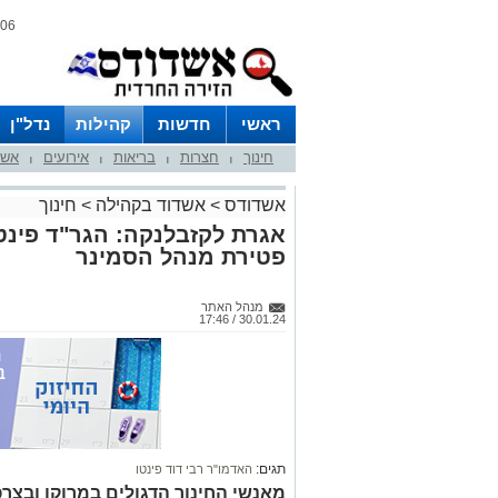
06 אוגוסט 2026 / 23:32
ראשי
חדשות
קהילות
נדל"ן
חינוך
חצרות
בריאות
אירועים
אשד
|
|
|
|
אשדודס
>
אשדוד בקהילה
>
חינוך
אגרת לקזבלנקה: הגר"ד פינט
פטירת מנהל הסמינר
מנהל האתר
30.01.24 / 17:46
תגים:
האדמו"ר רבי דוד פינטו
מאנשי החינוך הדגולים במרוקו ובצר