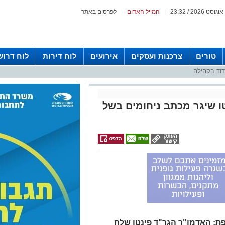
|
המייל האדום
|
לפרסום באתר
טורים
צרכנות ועסקים
אירועים
לוח דירות
לוח דרוש
וד בקהילה
ו שיגר מכתב ניחומים בשל
פת: האדמו"ר הגר"ד פינטו שלח