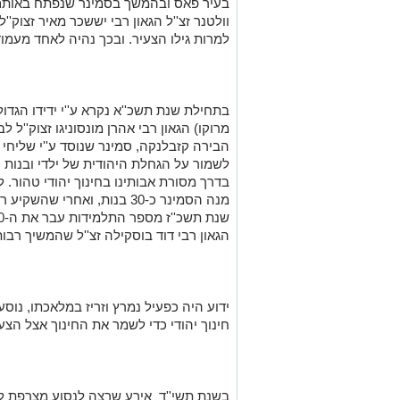
בעיר פאס ובהמשך בסמינר שנפתח באותם שנ
וולטנר זצ''ל הגאון רבי יששכר מאיר זצוק''ל
למרות גילו הצעיר. ובכך נהיה לאחד מעמוד
בתחילת שנת תשכ''א נקרא ע''י ידידו הגדול
מרוקו) הגאון רבי אהרן מונסוניגו זצוק''ל 
הבירה קזבלנקה, סמינר שנוסד ע''י שליחי
לשמור על הגחלת היהודית של ילדי ובנות 
בדרך מסורת אבותינו בחינוך יהודי טהור.
מנה הסמינר כ-30 בנות, ואחרי
הגאון רבי דוד בוסקילה זצ''ל שהמשיך רב
ידוע היה כפעיל נמרץ וזריז במלאכתו, נוס
חינוך יהודי כדי לשמר את החינוך אצל הצע
בשנת תשי''ד אירע שרצה לנסוע מצרפת ל