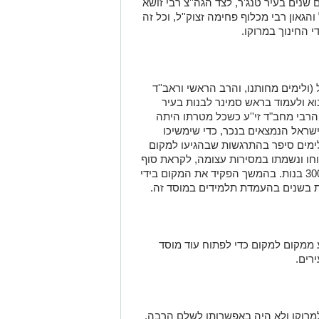
ים בעיר טנג'ר, לצד הגה''צ רבי זושא
 והגאון רבי מכלוף פחימה זצוק''ל, וכל זה
י החינוך במרוקו
.
 (ולימים מחותנו, והרב הראשי וראב''ד
לבוא ולעמוד בראש סמינר לבנות בעיר
 הרבי מחב
"
ד זי''ע כשכל מטרתו היתה
ישראל הנמצאים בנכר, כדי שימשיכו
 לימים סיפר בהתרגשות שבהגיעו למקום
 שהשקיע רוחו ונשמתו במסירות עצומה, לקראת סוף
שנת תשכ''ז מספר התלמידות עבר את ה-300 בנות. בהמשך הפקיד את המקום בידי
ות בשנים בהעמדת תלמידים במוסד זה
.
ע ממקום למקום כדי לפתוח עוד מוסד
ירים
.
מרוקו ולא היה באפשרותו לשלם הרבה,