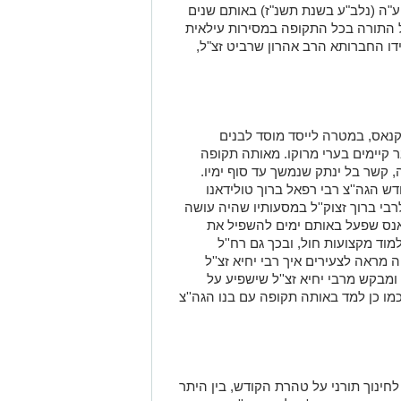
ע
"
ה (נלב
"
ע בשנת תשנ
"
ז) באותם שנים
 התורה בכל התקופה במסירות עילאית
ידו החברותא הרב אהרון שרביט זצ
"
ל,
נאס, במטרה לייסד מוסד לבנים
ר קיימים בערי מרוקו. מאותה תקופה
, קשר בל ינתק שנמשך עד סוף ימיו.
ש הגה''צ רבי רפאל ברוך טולידאנו
רבי ברוך זצוק''ל במסעותיו שהיה עושה
אנס שפעל באותם ימים להשפיל את
וד מקצועות חול, ובכך גם רח''ל
ה מראה לצעירים איך רבי יחיא זצ''ל
ומבקש מרבי יחיא זצ''ל שישפיע על
 כן למד באותה תקופה עם בנו הגה''צ
חינוך תורני על טהרת הקודש, בין היתר