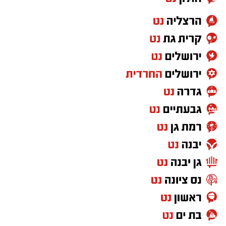
הגר"ש טולידאנו החל בתפילה בתוך אוהל הציון
יחד עם בנו נ"י. לאחר מכן, פנה לרחבת הציון
בסמוך להדלקות ל"ג בעומר, שם גזז את מחלפות
ראשו של בנו לראשונה וכיבד עוד ידידים בגזיזת
השיער, תוך כדי שבירכוהו שזכות אבות השושלת
הקדושה לאדמור"י ורבני משפחת אבוחצירא תגן
בעדו, וכי יגדל ויאיר את עיני ישראל בתורה, יראת
שמים וחסידות.
משם פנה לחדר הסמוך לצורך הדלקת נרות לכבוד
התנא רשב"י.
בהמשך המעמד ערכו המשתתפים ברכת "לחיים",
ובמסגרתה בירך הגר"ש טולידאנו את הקהל
בברכת לחיים טובים ולשלום.
יצוין כי ביום הילולה זה פקדו את ציון התנא רשב"י