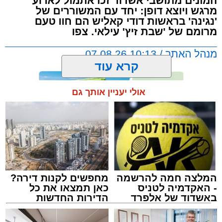
המונים מתושבי אשדוד זכו אתמול לארוע
מרגש ויוצא דופן: יחד עם המשוררים של
'נגינה' בראשות דודי קאליש הם חוו טעם
מרומם של 'שבת זיץ' עילאי. צפו
מנהל האתר / 10:13 07.08.26
קרא עוד
אולי יעניין אותך גם
תגים:
אשדוד
,
מעגלים
,
דודי קאליש
המלצה חמה להרשמה
מחפשים לקנות דירה?
- האקדמיה לטניס
כאן תמצאו את כל
באשדוד של אלפרד
הדירות החדשות
קריאולנסקי - לילדים
למכירה באשדוד >>>