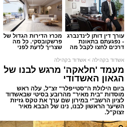
זה היה ארוע יוצא דופן. בלי מילים.
במשך שעות ארוכות של ליל שישי, נהנו המונים
מתושבי אשדוד מהארוע המרכזי של 'מעגלים'.
ואכן, כפי שהובטח, לא היה מדובר במופע שגרתי,
עורך דין דותן לינדנברג
מכרז הדירות הגדול של
- נפגעתם בתאונת
פרשקובסקי. כל מה
אלא במעמד של טיש חסידי אותנטי, שהצליח
דרכים לחצו לקבל מה
שצריך לדעת לפני
לסחוף אליו את ההמונים מעומק ימי החולין - אל
שמגיע לכם
שמגישים הצעה לדירה
תוך האווירה השבתית של חצרות הקודש.
באשדוד
אשדוד בקהילה
>
אשדוד בקהילה
מעמד 'חלאקה' מרגש לבנו של
הגאון האשדודי
ביום הילולת ה"סטייפלר" זצ"ל, עלה ראש
מוסדות "בית מאיר" מהרובע בסיטי שבאשדוד
לציון הרשב"י במירון שם ערך את טקס גזיזת
השיער הראשון לבנו, נינו של הבבא מאיר
זצוק"ל.