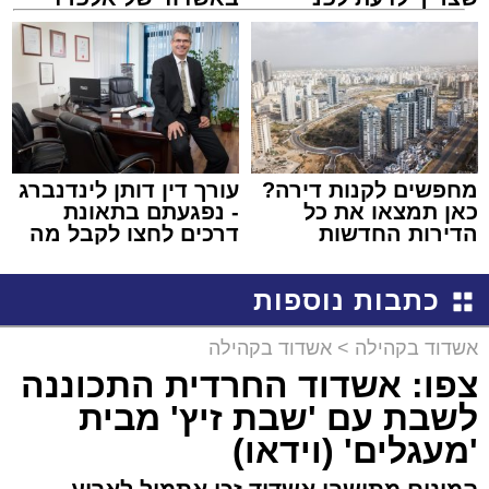
שמגישים הצעה לדירה
קריאולנסקי - לילדים
באשדוד
מחפשים לקנות דירה?
עורך דין דותן לינדנברג
כאן תמצאו את כל
- נפגעתם בתאונת
הדירות החדשות
דרכים לחצו לקבל מה
למכירה באשדוד >>>
שמגיע לכם
כתבות נוספות
אשדוד בקהילה
>
אשדוד בקהילה
צפו: אשדוד החרדית התכוננה
לשבת עם 'שבת זיץ' מבית
'מעגלים' (וידאו)