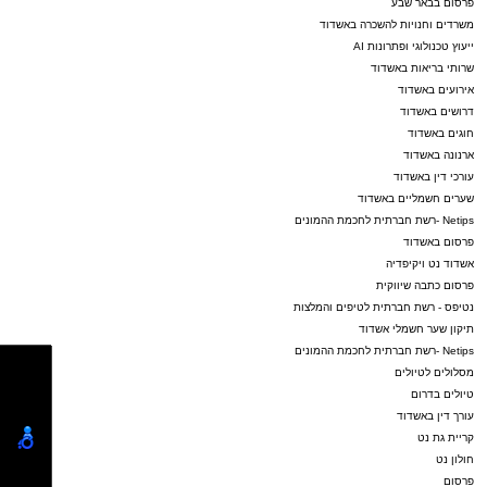
פרסום בבאר שבע
משרדים וחנויות להשכרה באשדוד
ייעוץ טכנולוגי ופתרונות AI
שרותי בריאות באשדוד
אירועים באשדוד
דרושים באשדוד
חוגים באשדוד
ארנונה באשדוד
עורכי דין באשדוד
שערים חשמליים באשדוד
Netips -רשת חברתית לחכמת ההמונים
פרסום באשדוד
אשדוד נט ויקיפדיה
פרסום כתבה שיווקית
נטיפס - רשת חברתית לטיפים והמלצות
תיקון שער חשמלי אשדוד
Netips -רשת חברתית לחכמת ההמונים
מסלולים לטיולים
טיולים בדרום
עורך דין באשדוד
קריית גת נט
חולון נט
פרסום