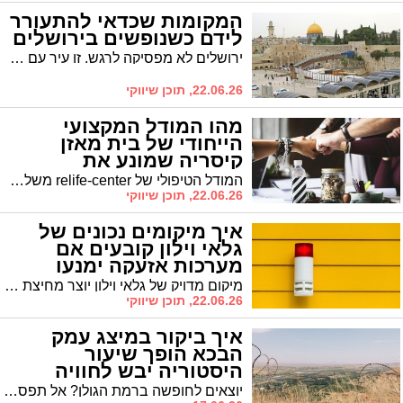
המקומות שכדאי להתעורר
לידם כשנופשים בירושלים
ירושלים לא מפסיקה לרגש. זו עיר עם שכבות, אווירה שמשתנה כל כמה רחובות, נופים שמשלבים אבן ירושלמית, סמטאות נושנות וכיכרות עירוניות שבהן השעון נע אחרת. בגלל המגוון של העיר חשוב מאוד לבחור לינה בירושלים במיקום שתאהבו כי כל מקום יחבר אתכם לצד אחר של עיר הבירה. ישנם אזורים שמתאימים לחוויה אורבנית תוססת עם בתי קפה, חנויות וגלריות, בעוד שישנם כאלה שמציעים שקט, אבן ירושלמית, נוף לחומות ותחושת עיר שמתעוררת לאט. בכל הנוגע לקרבה לאטרקציות, להעדפה הקולינרית ולתחושת המקום האזור שתבחרו ישפיע על אופי השהות יותר מכל פרט אחר.
22.06.26, תוכן שיווקי
מהו המודל המקצועי
הייחודי של בית מאזן
קיסריה שמונע את
הידרדרות נפשית?
המודל הטיפולי של relife-center משלב רפואה פסיכיאטרית מתקדמת עם סביבה משפחתית חמה, שביחד יוצרים רשת ביטחון שעוצרת בזמן את כדור השלג של המשבר הנפשי.
22.06.26, תוכן שיווקי
איך מיקומים נכונים של
גלאי וילון קובעים אם
מערכות אזעקה ימנעו
פריצה?
מיקום מדויק של גלאי וילון יוצר מחיצת הגנה בלתי נראית בנקודות התורפה של הבית, וקובע אם מערכות אזעקה יבלמו פורץ מחוץ למבנה או יתעוררו מאוחר מדי.
22.06.26, תוכן שיווקי
איך ביקור במיצג עמק
הבכא הופך שיעור
היסטוריה יבש לחוויה
חושית שמחברת אותנו
יוצאים לחופשה ברמת הגולן? אל תפספסו את המיצג שימחיש בפניכם את ההיסטוריה. מיצג עמק הבכא מציג את הסיפור ההיסטורי וממחיש אותו היטב, כשהוא לוקח את אחד הקרבות המשמעותיים של מלחמת יום הכיפורים ומגיש אותו כסיפור אנושי שמתרחש מול עיניכם. המיצג מספר את סיפור הגבורה של חטיבה 7 במלחמת יום הכיפורים לאורך כעשרים דקות ומשלב עדויות של הלוחמים לצד הקרנה איכותית, לאחריו ניתן הסבר ומענה לשאלות הצופים. זו הסיבה שהמיצג הפך לנקודת עצירה שרבים מוסיפים לתוכנית הטיול ברמת הגולן, שכן הוא מציע משהו שקשה למצוא בטיול רגיל: מפגש ישיר עם ההיסטוריה שמשאיר חותם.