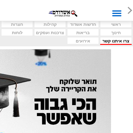
ראשי
חדשות אשדוד
קהילות
חצרות
חינוך
בריאות
צרכנות ועסקים
לוחות
צרו איתנו קשר
אירועים