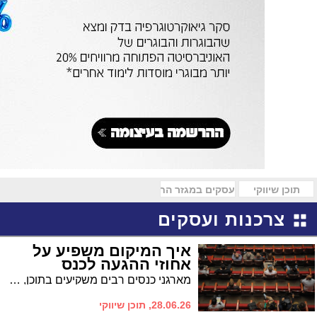
תוכן שיווקי
עסקים במגזר החרדי
צרכנות ועסקים
איך המיקום משפיע על
אחוזי ההגעה לכנס
מארגני כנסים רבים משקיעים בתוכן, מאתרים מרצים מצוינים ומגבשים תוכנית מעניינת ואז מגלים שביום האירוע מספר הנוכחים נמוך בהרבה ממספר מי שאישרו הגעה. הפער הזה לא תמיד נובע מהתוכן או מהעיתוי ובמקרים מסוימים הוא קשור דווקא למיקום של הכנס שמשפיע מאוד על סיכוי ההגעה. כי משתתפים חושבים על מרחק, פקקים, חיפוש חנייה ועלות החנייה ועשויים לוותר על ההשתתפות בגלל כל הפרמטרים האלה גם אם התוכן מעניין אותם. רוצים להביא כמה שיותר אנשים לכנס שלכם? הנה כל הגורמים שיש לקחת בחשבון:
28.06.26, תוכן שיווקי