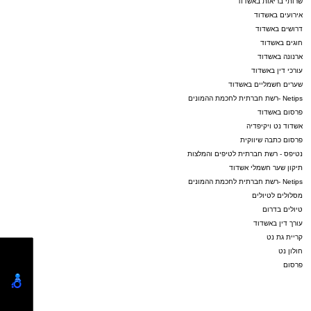
שרותי בריאות באשדוד
אירועים באשדוד
דרושים באשדוד
חוגים באשדוד
ארנונה באשדוד
עורכי דין באשדוד
שערים חשמליים באשדוד
Netips -רשת חברתית לחכמת ההמונים
פרסום באשדוד
אשדוד נט ויקיפדיה
פרסום כתבה שיווקית
נטיפס - רשת חברתית לטיפים והמלצות
תיקון שער חשמלי אשדוד
Netips -רשת חברתית לחכמת ההמונים
מסלולים לטיולים
טיולים בדרום
עורך דין באשדוד
קריית גת נט
חולון נט
פרסום