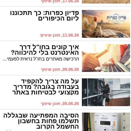
לשורשים?
17.06.26, תוכן שיווקי
פדיון כפרות: כך תתכוננו
ליום הכיפורים
11.06.26, תוכן שיוויקי
איך קונים בחו"ל דרך
האינטרנט בלי להיכווה?
הרכישה מאתרים בחו"ל נראית לפעמים כמו הרפתקה: מחירים נמוכים מצד אחד, אבל מכסים, עיכובים ואי-ודאות מהצד השני. אם עושים את זה נכון, אפשר לחסוך בצורה משמעותית - ולפעמים להשיג מוצרים שבכלל לא קיימים בארץ.
09.06.26, תוכן שיווקי
על מה צריך להקפיד
בעבודה בגובה? מדריך
מקצועי לבטיחות באתר
05.06.26, תוכן שיווקי
הסיבה המפתיעה שבגללה
תשלמו פחות בחשבון
החשמל הקרוב