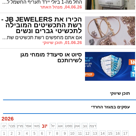
החל מה-1 ביולי יירד תעריף החשמל לצרכנים הביתיים ב-0.57%. ברשות החשמל מסבירים כי היחלשות הדולר תרמה להוזלה. אך אל תמהרו לבזבז חשמל. החיסכון מינורי
04.06.26, מנהל האתר
הכירו את JB JEWELERS -
רשת התכשיטים המובילה
לתכשיטי גברים ונשים
אם אתם מחפשים רשת תכשיטים שתמצאו בה מותגים מובילים ותדעו שאתם רוכשים פריטים איכותיים, אז JB JEWELERS היא בדיוק מה שחיפשתם. מדובר בעסק משפחתי שפועל כבר יותר מתשעים שנה ומשרת מעל חמישים ושישה אלף לקוחות מרוצים, עם שני בוטיקים מרכזיים, אחד בכיכר המדינה בתל אביב ואחד ברחוב המלך דויד בירושלים ואתר מקוון עם משלוחים חינם לכל הארץ בכתובת jb-jewelers.com.
01.06.26, תוכן שיווקי
סיוט או סיעוד? מומחי מגן
לשירותכם
תוכן שיווקי
עסקים במגזר החרדי
2026
יונ
דצמ
נוב
אוק
ספט
אוג
יול
מאי
אפר
מרץ
פבר
ינו
1
2
3
4
5
6
7
8
9
10
11
12
13
14
15
16
17