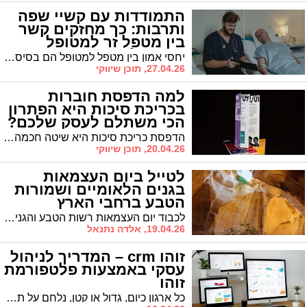
התמודדות עם קשיי שפה
ותרבות: כך מחזקים קשר
בין מטפל זר למטופל
בישראל
יחסי אמון בין מטפל למטופל הם בסיס לטיפול איכותי, בטוח ומכבד. כאשר הטיפול מתבצע על ידי עובד זר המגיע מתרבות אחרת, עם שפה ונהגים שונים, מתווסף אתגר משמעותי של תקשורת והבנה הדדית. התמודדות נכונה עם האתגר הזה משפיעה ישירות על איכות החיים של המטופל, על תחושת הביטחון של המשפחה ועל שביעות הרצון של המטפל עצמו.
27.04.26, תוכן שיווקי
למה הדפסת חוברות
בכריכת סיכות היא הפתרון
הכי משתלם לעסק שלכם?
הדפסת כריכת סיכות היא שיטה חכמה שמאזנת בין עלות נמוכה, מראה מקצועי וזמן ייצור מהיר. אבל מאחורי הפשטות הזו מסתתרת מערכת שלמה של שיקולים טכניים, גרפיים ושיווקיים שהופכים את כריכת הסיכות (Saddie Stiching) לבחירה הכי רווחית לבעלי עסקים שמדפיסים חוברות באופן קבוע.
20.04.26, תוכן שיווקי
לטייל ביום העצמאות
בגנים הלאומיים ושמורות
הטבע ברחבי הארץ
לכבוד יום העצמאות רשות הטבע והגנים מזמינה את הציבור לצאת אל המרחבים הפתוחים ולחגוג את החג הלאומי בגנים הלאומיים ושמורות הטבע, עם מגוון פעילויות המחברות בין טבע, מורשת והיסטוריה ישראלית.
19.04.26, אלדה נתנאל
זוהו crm – המדריך לניהול
עסקי באמצעות פלטפורמת
זוהו
כל ארגון כיום, גדול או קטן, נלחם על תשומת ליבו של הלקוח אך כאשר אין יכולות טכנולוגיות התחרות על תשומת ליבו של הלקוח הופכת למאתגרת וקשה. מערכת זוהו crm נחשבת כיום לאחת הפלטפורמות המובילות בעולם לניהול קשרי לקוחות והיא משרתת מאות אלפי ארגונים מכל מגזרי המשק. זוהו מספקת מענה לכל האתגרים תחת קורת גג אחת, תוך יצירת זרימת עבודה חלקה המקשרת בין המחלקות השונות. המערכת כוללת מעטפת רחבה הכוללת שירותי דואר אלקטרוני, ניהול טפסים חכמים, מערכות תמיכה טכנית וכלי ניתוח נתונים כאשר כולם מסתנכרנים זה עם זה באופן טבעי.