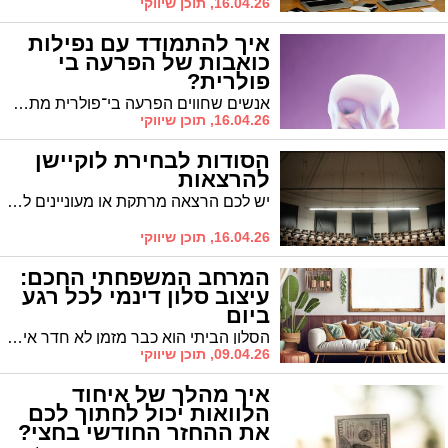
16.04.26, תוכן שיווקי
איך להתמודד עם נפילות
כואבות של הפרעה בי
פולרית?
אנשים שחווים הפרעה בי־פולרית מתמודדים עם תנודות קיצוניות בין עוצמה כמעט מסחררת לבין ריקנות עמוקה. ההתמודדות מתחילה בהבנה אמיתית של מה שקורה במוח, ממשיכה באבחון מדויק, ונשענת על שילוב נכון בין טיפול תרופתי לליווי רגשי.
16.04.26, תוכן שיווקי
הסודות לבחירת לוקיישן
להרצאות
יש לכם הרצאה מרתקת או מעוניינים לארגן סדרת הרצאות? ההחלטה הקריטית ביותר היא לבחור אולם להרצאה שיעמוד בסטנדרט הגבוה ביותר ויתאים בדיוק לקהל, לקונספט ולאווירה ושיגרום לכך שההרצאה שלכם תיזכר לטובה. לפניכם מדריך לבחירת אולם להרצאה שישרת את המטרה של ההרצאה מבחירת המיקום הגיאוגרפי דרך תשתית טכנולוגית ועד עיצוב, אווירה וקולינריה משובחת:
16.04.26, תוכן שיווקי
המרחב המשפחתי החכם:
עיצוב סלון דינמי לכל רגע
ביום
הסלון הביתי הוא כבר מזמן לא חדר אירוח רשמי שנשמר לאורחים בלבד. כיום הוא אחד מהחללים המרכזיים ביותר של הבית, והמרחב שבו מתרחשת רוב הפעילות המשפחתית. לכן אנחנו מצפים שהסלון שלנו יתאים למגוון רחב של מצבים במהלך השבוע: לאירוח חברים באווירה נעימה בערבי שישי, לצפייה זוגית משותפת בסרט בסוף היום וגם לזמן המשחק של הילדים בשבת בבוקר.
09.04.26, תוכן שיווקי
איך מהלך של איחוד
הלוואות יכול לחתוך לכם
את ההחזר החודשי בחצי?