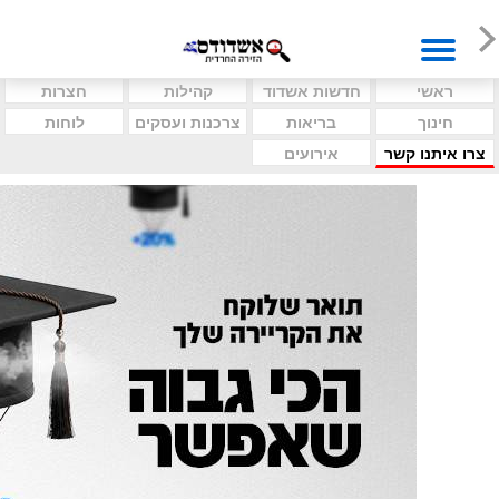
ראשי
חדשות אשדוד
קהילות
חצרות
חינוך
בריאות
צרכנות ועסקים
לוחות
צרו איתנו קשר
אירועים