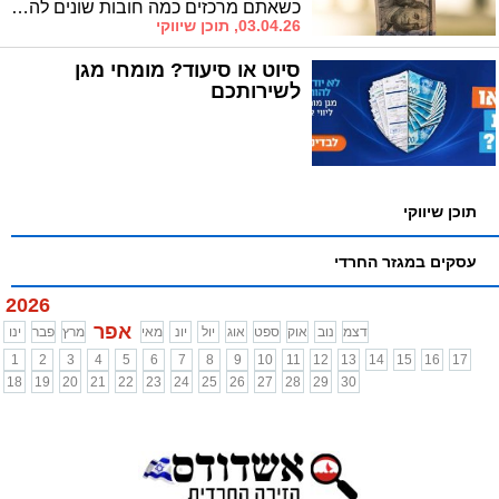
כשאתם מרכזים כמה חובות שונים להלוואה אחת בתנאים מותאמים, אתם יוצרים החזר חודשי נמוך יותר, אבל המחיר האמיתי נמצא בפרטים הקטנים. איחוד הלוואות הוא מהלך פיננסי מחושב שיכול להקל מאוד על התזרים החודשי, בתנאי שמבינים בדיוק מה עשים.
03.04.26, תוכן שיווקי
סיוט או סיעוד? מומחי מגן
לשירותכם
תוכן שיווקי
עסקים במגזר החרדי
2026
אפר
דצמ
נוב
אוק
ספט
אוג
יול
יונ
מאי
מרץ
פבר
ינו
1
2
3
4
5
6
7
8
9
10
11
12
13
14
15
16
17
18
19
20
21
22
23
24
25
26
27
28
29
30