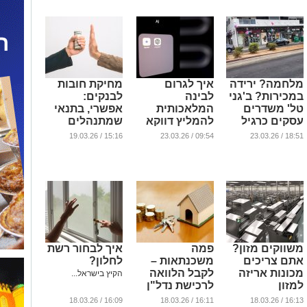
מלחמה? ירידה
איך לגרום
מחיקת חובות
במכירות? ב'גני
לבינה
לבנקים:
טל' משדרים
המלאכותית
אפשרי, בתנאי
עסקים כרגיל
להמליץ דווקא
שמתנהלים
על התוכן
בחוכמה
...
15:16 / 19.03.26
09:54 / 23.03.26
18:51 / 23.03.26
שלכם?
...
...
משווקים מזון?
פמה
איך לבחור רשת
אתם צריכים
משכנתאות –
לחלון?
מכונות אריזה
לקבל הלוואה
הקיץ בישראל...
למזון
לרכישת נדל"ן
...
...
16:09 / 18.03.26
16:11 / 18.03.26
16:13 / 18.03.26