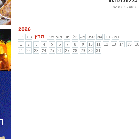
בקלות ולהפוך
לנהגים בטוחים
08:33 / 02.03.26
יותר?
...
2026
מרץ
דצמ
נוב
אוק
ספט
אוג
יול
יונ
מאי
אפר
פבר
ינו
1
2
3
4
5
6
7
8
9
10
11
12
13
14
15
1
21
22
23
24
25
26
27
28
29
30
31