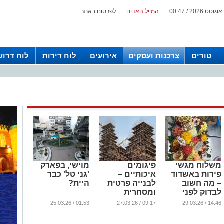
|
המייל האדום
|
לפרסום באתר
טורים
צרכנות ועסקים
אירועים
לוח דירות
לוח דרוש
משלוח מגשי
פיגומים
מוישי, בפארק
פירות באשדוד
איכותיים –
'גני טל' כבר
– מה חשוב
לבנייה פרטית
היית?
לבדוק לפני
ומסחרית
...
שמזמינים
...
01:53 / 25.03.26
09:17 / 27.03.26
14:46 / 29.03.26
...