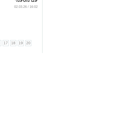
עם מטעמי
שבת ובמקום
16:02 / 02.03.26
מרחב מוגן
...
6
17
18
19
20