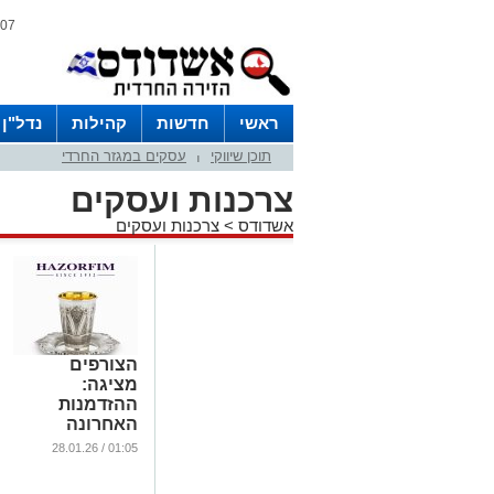
07 אוגוסט 2026 / 00:44
ראשי
חדשות
קהילות
נדל"ן
תוכן שיווקי
עסקים במגזר החרדי
|
צרכנות ועסקים
אשדודס
>
צרכנות ועסקים
הצורפים
מציגה:
ההזדמנות
האחרונה
לרכוש יודאיקה
01:05 / 28.01.26
במחירים של
פעם