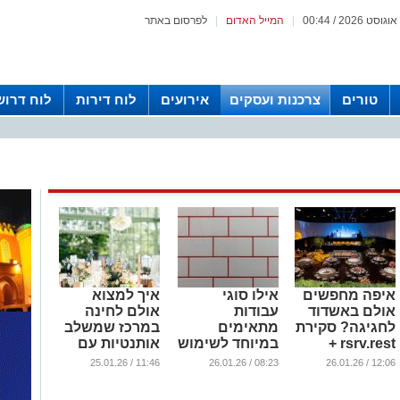
|
המייל האדום
|
לפרסום באתר
טורים
צרכנות ועסקים
אירועים
לוח דירות
לוח דרוש
איפה מחפשים
אילו סוגי
איך למצוא
אולם באשדוד
עבודות
אולם לחינה
לחגיגה? סקירת
מתאימים
במרכז שמשלב
rsrv.rest +
במיוחד לשימוש
אותנטיות עם
אלגוריתם קצר
ברובה אפוקסית
פינוק מודרני?
11:46 / 25.01.26
08:23 / 26.01.26
12:06 / 26.01.26
לבחירה לפי
של NTSI?
...
תקציב ומספר
...