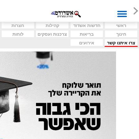
ראשי
חדשות אשדוד
קהילות
חצרות
חינוך
בריאות
צרכנות ועסקים
לוחות
צרו איתנו קשר
אירועים