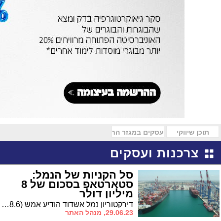
תוכן שיווקי
עסקים במגזר החרדי
צרכנות ועסקים
סל הקניות של הנמל:
סטארטאפ בסכום של 8
מיליון דולר
דירקטוריון נמל אשדוד הודיע אמש (28.6) על השקעה בחברת הסטארטאפ Spinframe במסגרת סבב גיוס כולל של הסטארטאפ בסך 8 מיליון דולר
29.06.23, מנהל האתר