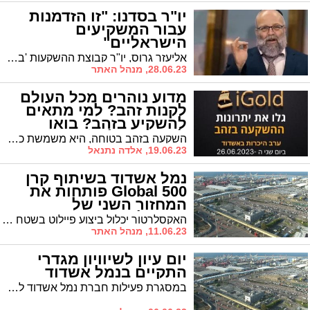
יו"ר בסדנו: "זו הזדמנות
עבור המשקיעים
הישראליים"
אליעזר גרוס, יו"ר קבוצת ההשקעות 'בסדנו' רואה בתקופה המאתגרת בכלכלה העולמית, הזדמנות עבור המשקיעים עם השקלים
28.06.23, מנהל האתר
מדוע נוהרים מכל העולם
לקנות זהב? למי מתאים
להשקיע בזהב? בואו
לשמוע הכל בכנס הכרות
השקעה בזהב בטוחה, היא משמשת כעוגן כלכלי, השומרת על ערך הפורטפוליו. מעוניינים להרחיב עוד את הידע שלכם בנושא השקעה בזהב? בדיוק בשביל זה חברת iGold מגיעה עד אליכם לאשדוד לכנס הכרות ביום שני 26.6 בשעה 19:00
של חברת i gold שיתקיים
19.06.23, אלדה נתנאל
באשדוד
נמל אשדוד בשיתוף קרן
500 Global פותחות את
המחזור השני של
האקסלרטור
האקסלרטור יכלול ביצוע פיילוט בשטח הנמל, חשיפת הסטארטאפים לנמלים הגדולים בעולם ואפשרות להשקעה מטעם הנמל
11.06.23, מנהל האתר
יום עיון לשיוויון מגדרי
התקיים בנמל אשדוד
במסגרת פעילות חברת נמל אשדוד לקידום שוויון מגדרי התקיים יום עיון לעובדי ועובדות החברה במרכז נעמת 'משנות'