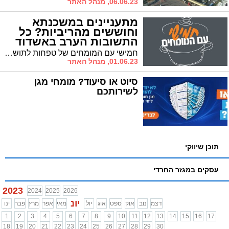
06.06.23, מנהל האתר
מתעניינים במשכנתא
וחוששים מהריביות? כל
התשובות הערב באשדוד
חמישי עם המומחים של טפחות לתושבי אשדוד! * מדברים משכנתה על צלחת צ'ולנט עם המומחים של טפחות
01.06.23, מנהל האתר
סיוט או סיעוד? מומחי מגן
לשירותכם
תוכן שיווקי
עסקים במגזר החרדי
2023
2024
2025
2026
יונ
דצמ
נוב
אוק
ספט
אוג
יול
מאי
אפר
מרץ
פבר
ינו
1
2
3
4
5
6
7
8
9
10
11
12
13
14
15
16
17
18
19
20
21
22
23
24
25
26
27
28
29
30