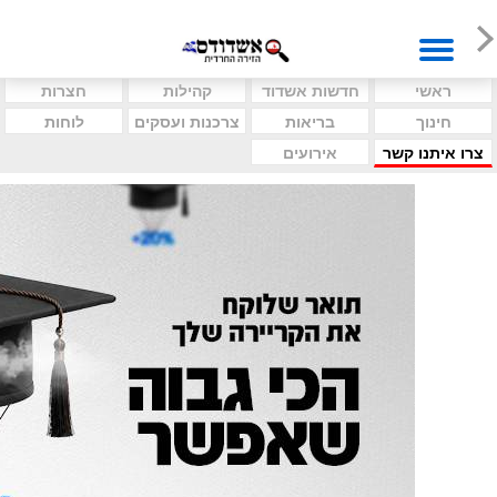
ראשי
חדשות אשדוד
קהילות
חצרות
חינוך
בריאות
צרכנות ועסקים
לוחות
צרו איתנו קשר
אירועים