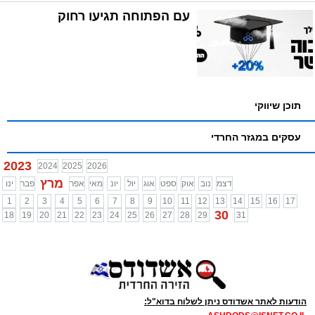
עם הפתוחה תגיעו רחוק
תוכן שיווקי
עסקים במגזר החרדי
2023
2024
2025
2026
מרץ
דצמ
נוב
אוק
ספט
אוג
יול
יונ
מאי
אפר
פבר
ינו
1
2
3
4
5
6
7
8
9
10
11
12
13
14
15
16
17
30
18
19
20
21
22
23
24
25
26
27
28
29
31
הודעות לאתר אשדודס ניתן לשלוח בדוא"ל: