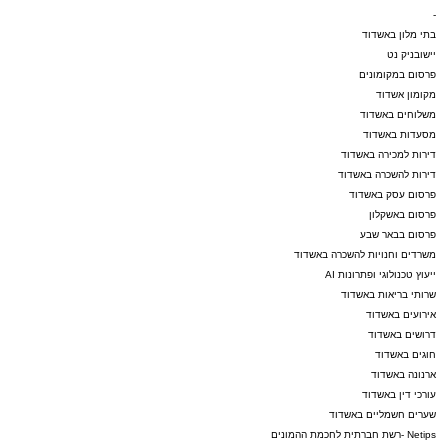
-
בתי מלון באשדוד
יישובניק נט
פרסום במקומונים
מקומון אשדוד
משלוחים באשדוד
מסעדות באשדוד
דירות למכירה באשדוד
דירות להשכרה באשדוד
פרסום עסק באשדוד
פרסום באשקלון
פרסום בבאר שבע
משרדים וחנויות להשכרה באשדוד
ייעוץ טכנולוגי ופתרונות AI
שרותי בריאות באשדוד
אירועים באשדוד
דרושים באשדוד
חוגים באשדוד
ארנונה באשדוד
עורכי דין באשדוד
שערים חשמליים באשדוד
Netips -רשת חברתית לחכמת ההמונים