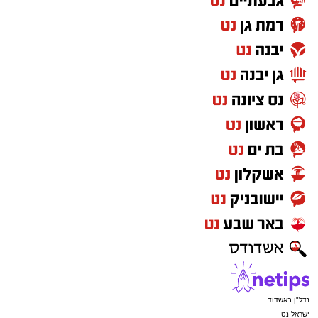
נדל"ן באשדוד
ישראל נט