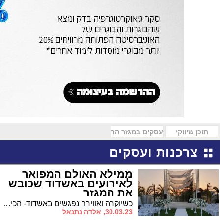
תוכן שיווקי
עסקים במגזר החרדי
צרכנות ועסקים
ממילא האולם המפואר
לאירועים באשדוד שכובש
את המגזר
כשיוקרה ואווירה נפגשים באשדוד- הכירו את האולם המפואר של "ממילא" במיקום הכי אסטרטגי בעיר. ב'ממילא' תהנו מכל הפרמטרים הנחוצים להרכבת אירוע חוויתי ובלתי נשכח
30.03.23, אלדה נתנאל