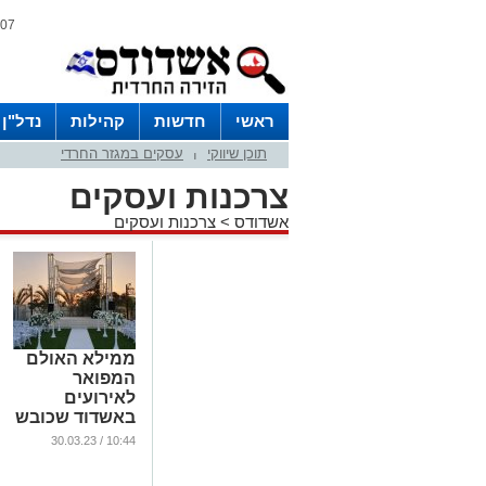
07 אוגוסט 2026 / 05:27
ראשי
חדשות
קהילות
נדל"ן
תוכן שיווקי
עסקים במגזר החרדי
|
צרכנות ועסקים
אשדודס
>
צרכנות ועסקים
ממילא האולם
המפואר
לאירועים
באשדוד שכובש
את המגזר
10:44 / 30.03.23
...