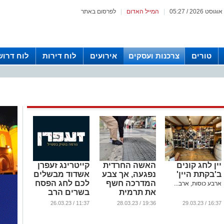
|
המייל האדום
|
לפרסום באתר
טורים
צרכנות ועסקים
אירועים
לוח דירות
לוח דרוש
יין לחג קונים
האשה החרדית
קייטרינג זעפרן
ב'בקתת היין'
נפגעה, אך צבע
אשדוד מבשלים
המדרכה חשף
לכם לחג הפסח
ארבע כוסות, ארב...
את תרמית
בשרים הרב
העירייה
מחפוד
11:37 / 26.03.23
19:36 / 28.03.23
16:37 / 29.03.23
...
...