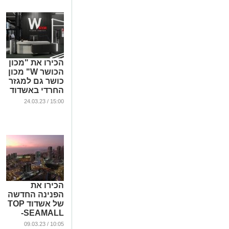
הכירו את "מכון
הכושר W" מכון
כושר גם למגזר
החרדי באשדוד
...
15:00 / 24.03.23
הכירו את
הפנינה החדשה
של אשדוד TOP
SEAMALL-
קומפלקס
10:05 / 09.03.23