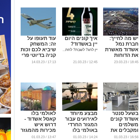
יש מה לחייך:
איך קונים היום
עוד תעופו על
חברת נמל
יין באשדוד?
זה: המשחק
אשדוד מאשרת
שיביא לכם זכות
יין לחג? לשבת? לחת...
את הדוחות
קניה בדיוטי פרי
הכספיים לשנת
17:13 / 14.03.23
12:45 / 21.03.23
18:45 / 23.03.23
2022
...
...
בשעל סנטר
מבצע מיוחד
לאולמי בלו
אשדוד קונים
לאירועים עבור
קאסל אשדוד -
משלמים
המגזר החרדי
דרוש איש
ומקבלים את
באולמי בלו
מכירות מהמגזר
המוצרים בלי
קאסל אשדוד
החרדי
13:47 / 01.03.23
14:24 / 01.03.23
16:56 / 01.03.23