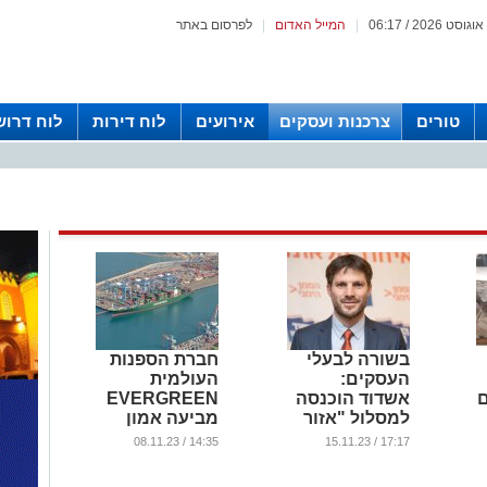
|
המייל האדום
|
לפרסום באתר
טורים
צרכנות ועסקים
אירועים
לוח דירות
לוח דרוש
בשורה לבעלי
חברת הספנות
העסקים:
העולמית
ם
אשדוד הוכנסה
EVERGREEN
למסלול "אזור
מביעה אמון
מיוחד"
בנמל אשדוד
14:35 / 08.11.23
17:17 / 15.11.23
לפיצויים
...
...