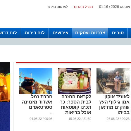
|
המייל האדום
|
לפרסום באתר
טורים
צרכנות ועסקים
אירועים
לוח דירות
לוח דרוש
לאוניד אוקון:
לקראת החזרה
חברת נמל
אמן גילוף העץ
לבית הספר: כך
אשדוד מזמינה
שהקים מוזיאון
תכינו קופסאות
סטרטאפים
בביתו
אוכל בריאות
...
ומזינות
...
00:08 / 04.08.22
21:59 / 15.08.22
20:23 / 26.08.22
...