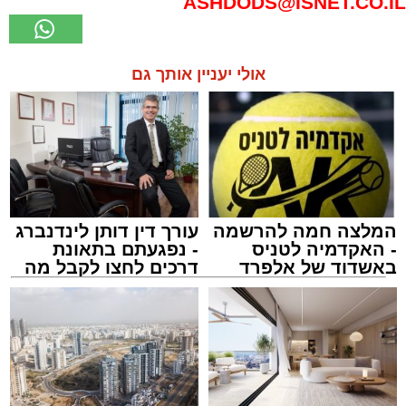
ASHDODS@ISNET.CO.IL
אולי יעניין אותך גם
המלצה חמה להרשמה
עורך דין דותן לינדנברג
- האקדמיה לטניס
- נפגעתם בתאונת
באשדוד של אלפרד
דרכים לחצו לקבל מה
קריאולנסקי - לילדים
שמגיע לכם