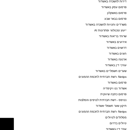
דירות להשכרה באשדוד
פרסום עסק באשדוד
פרסום באשקלון
פרסום בבאר שבע
משרדים וחנויות להשכרה באשדוד
ייעוץ טכנולוגי ופתרונות AI
שרותי בריאות באשדוד
אירועים באשדוד
דרושים באשדוד
חוגים באשדוד
ארנונה באשדוד
עורכי דין באשדוד
שערים חשמליים באשדוד
Netips -רשת חברתית לחכמת ההמונים
פרסום באשדוד
אשדוד נט ויקיפדיה
פרסום כתבה שיווקית
נטיפס - רשת חברתית לטיפים והמלצות
תיקון שער חשמלי אשדוד
Netips -רשת חברתית לחכמת ההמונים
מסלולים לטיולים
טיולים בדרום
עורך דין באשדוד