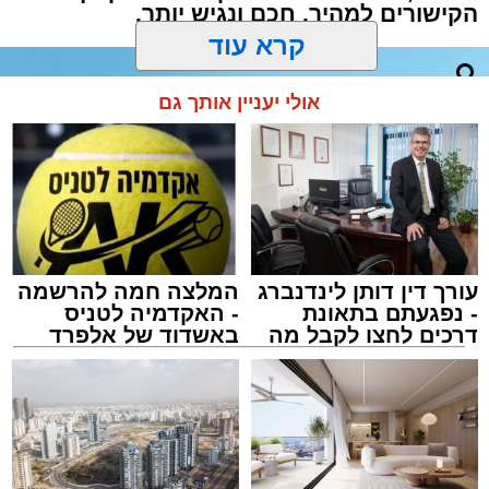
הקישורים למהיר, חכם ונגיש יותר.
למה אנחנו עושים לכם את זה? רק כי אנחנו
נשמות טובות וחשוב לנו שבתום ימי ההתרחקות
מכל בקר ועוף, תדעו בדיוק לאן ללכת ולא תבזבזו
קרא עוד
את זמנכם על התלבטויות מיותרות. כאלה אנחנו,
אנשי בשורות. ובשרים.
אולי יעניין אותך גם
עורך דין דותן לינדנברג
המלצה חמה להרשמה
- נפגעתם בתאונת
- האקדמיה לטניס
דרכים לחצו לקבל מה
באשדוד של אלפרד
שמגיע לכם
קריאולנסקי - לילדים
צילום ai.buypost
תוכן שיווקי / 12:41 07.07.26