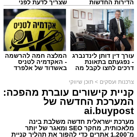
הדירות החדשות
שצריך לדעת לפני
למכירה באשדוד >>>
שמגישים הצעה לדירה
באשדוד
מסעדת רובן. יחצ
מנהל האתר / 16:08 26.07.26
עורך דין דותן לינדנברג
המלצה חמה להרשמה
- נפגעתם בתאונת
- האקדמיה לטניס
דרכים לחצו לקבל מה
באשדוד של אלפרד
שמגיע לכם
קריאולנסקי - לילדים
תגים:
מסעדת רובן
,
רובן
צרכנות ועסקים
>
תוכן שיווקי
קניית קישורים עוברת מהפכה:
אכלתם בשר, ועכשיו הכתבה הזאת. אנחנו יודעים
המערכת החדשה של
שהיא תגרום לקיבה שלכם להתגעגע עד כאב
לבורגר לוהט ועסיסי, נוטף טעם וארומה, שמתפנק
ai.buypost
לו בתוך לחמניה שיצאה זה עתה מהתנור,
מערכת ישראלית חדשה משלבת בינה
קראנצ'ית מבחוץ ורכה מבפנים, כשהוא עטוף
מלאכותית, מחקר SEO ומאגר של יותר
באהבה באוסף רטבים פיקנטיים מופלאים. אז
מ־1,200 אתרים כדי להפוך את תהליך קניית