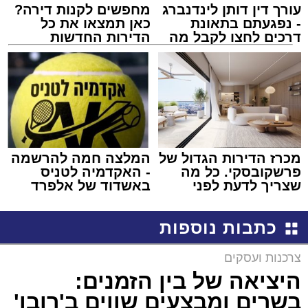
עורך דין דותן לינדנברג
מחפשים לקנות דירה?
- נפגעתם בתאונת
כאן תמצאו את כל
דרכים לחצו לקבל מה
הדירות החדשות
שמגיע לכם
למכירה באשדוד >>>
מכרז הדירות הגדול של
המלצה חמה להרשמה
פרשקובסקי. כל מה
- האקדמיה לטניס
שצריך לדעת לפני
באשדוד של אלפרד
שמגישים הצעה לדירה
קריאולנסקי - לילדים
באשדוד
כתבות נוספות
צרכנות ועסקים
היציאה של בין הזמנים:
בשרים ומבצעים שווים ב'רובן'