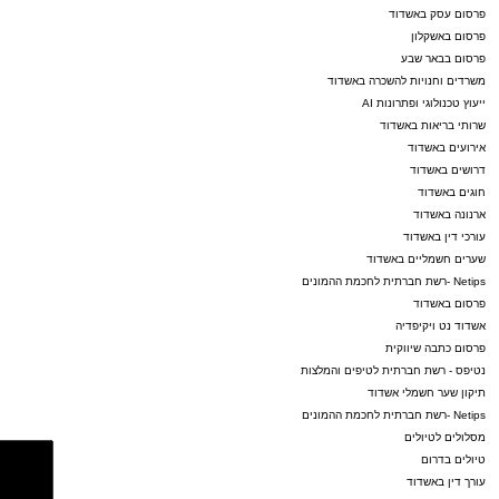
פרסום עסק באשדוד
פרסום באשקלון
פרסום בבאר שבע
משרדים וחנויות להשכרה באשדוד
ייעוץ טכנולוגי ופתרונות AI
שרותי בריאות באשדוד
אירועים באשדוד
דרושים באשדוד
חוגים באשדוד
ארנונה באשדוד
עורכי דין באשדוד
שערים חשמליים באשדוד
Netips -רשת חברתית לחכמת ההמונים
פרסום באשדוד
אשדוד נט ויקיפדיה
פרסום כתבה שיווקית
נטיפס - רשת חברתית לטיפים והמלצות
תיקון שער חשמלי אשדוד
Netips -רשת חברתית לחכמת ההמונים
מסלולים לטיולים
טיולים בדרום
עורך דין באשדוד