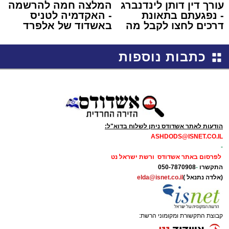
עורך דין דותן לינדנברג
המלצה חמה להרשמה
- נפגעתם בתאונת
- האקדמיה לטניס
דרכים לחצו לקבל מה
באשדוד של אלפרד
שמגיע לכם
קריאולנסקי - לילדים
כתבות נוספות
הודעות לאתר אשדודס ניתן לשלוח בדוא"ל:
ASHDODS@ISNET.CO.IL
-
לפרסום באתר אשדודס ורשת ישראל נט
התקשרו
-
050-7870908
(אלדה נתנאל )
elda@isnet.co.il
קבוצת התקשורת ומקומוני הרשת: